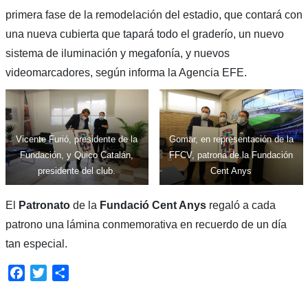
primera fase de la remodelación del estadio, que contará con
una nueva cubierta que tapará todo el graderío, un nuevo
sistema de iluminación y megafonía, y nuevos
videomarcadores, según informa la Agencia EFE.
Vicente Furió, presidente de la
Gomar, en representación de la
Fundación, y Quico Catalán,
FFCV, patrona de la Fundación
presidente del club.
Cent Anys
El
Patronato
de la
Fundació Cent Anys
regaló a cada
patrono una lámina conmemorativa en recuerdo de un día
tan especial.
Facebook
Twitter
Compartir