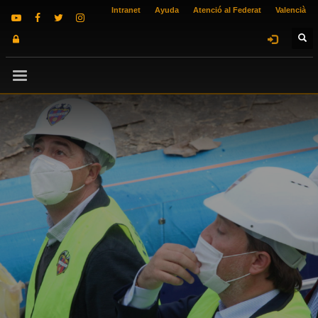
Intranet
Ayuda
Atenció al Federat
Valencià