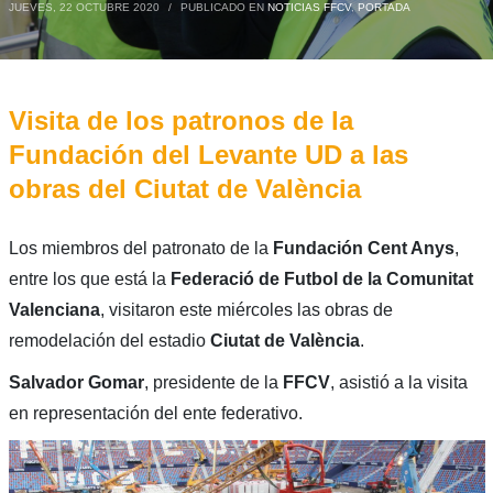
JUEVES, 22 OCTUBRE 2020
/
PUBLICADO EN
NOTICIAS FFCV
,
PORTADA
Visita de los patronos de la
Fundación del Levante UD a las
obras del Ciutat de València
Los miembros del patronato de la
Fundación Cent Anys
,
entre los que está la
Federació de Futbol de la Comunitat
Valenciana
, visitaron este miércoles las obras de
remodelación del estadio
Ciutat de València
.
Salvador Gomar
, presidente de la
FFCV
, asistió a la visita
en representación del ente federativo.