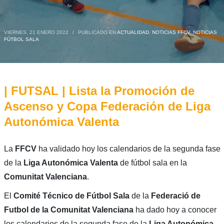
VIERNES, 21 ENERO 2022
/
PUBLICADO EN
ACTUALIDAD
,
NOTICIAS FFCV
,
NOTICIAS
FÚTBOL SALA
| FUTSAL | Lista la Promoción de
Ascenso y Copa Federación de Liga
Autonómica Valenta
La
FFCV
ha validado hoy los calendarios de la segunda fase
de la
Liga Autonómica Valenta
de fútbol sala en la
Comunitat Valenciana
.
El
Comité Técnico de Fútbol Sala
de la
Federació de
Futbol de la Comunitat Valenciana
ha dado hoy a conocer
los calendarios de la segunda fase de la
Liga Autonómica