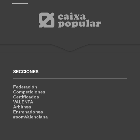
SECCIONES
Federación
Competiciones
Certificados
VALENTA
Árbitræs
Entrenadoræs
#somValenciana