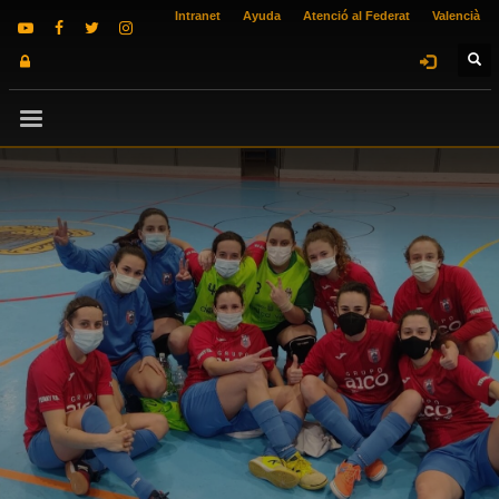
Intranet
Ayuda
Atenció al Federat
Valencià