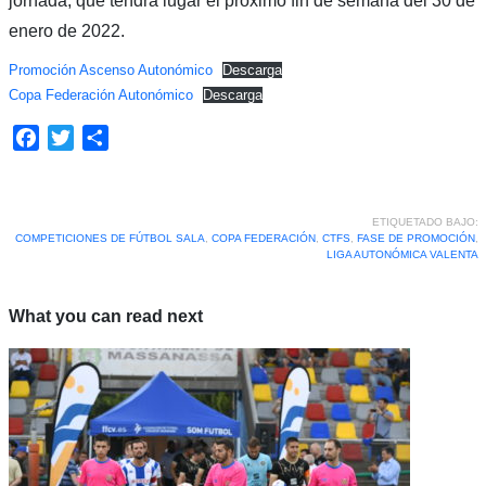
jornada, que tendrá lugar el próximo fin de semana del 30 de
enero de 2022.
Promoción Ascenso Autonómico
Descarga
Copa Federación Autonómico
Descarga
Facebook
Twitter
Compartir
ETIQUETADO BAJO:
COMPETICIONES DE FÚTBOL SALA
,
COPA FEDERACIÓN
,
CTFS
,
FASE DE PROMOCIÓN
,
LIGA AUTONÓMICA VALENTA
What you can read next