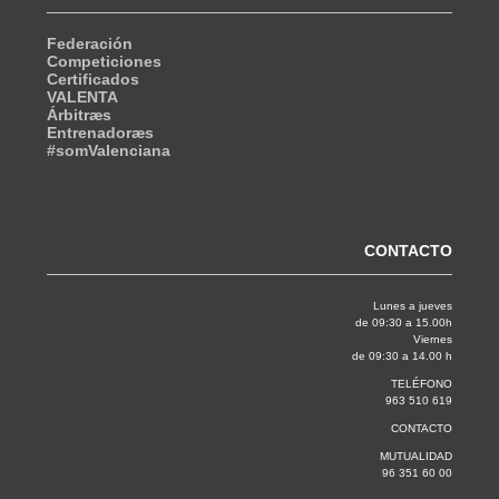
Federación
Competiciones
Certificados
VALENTA
Árbitræs
Entrenadoræs
#somValenciana
CONTACTO
Lunes a jueves
de 09:30 a 15.00h
Viernes
de 09:30 a 14.00 h
TELÉFONO
963 510 619
CONTACTO
MUTUALIDAD
96 351 60 00