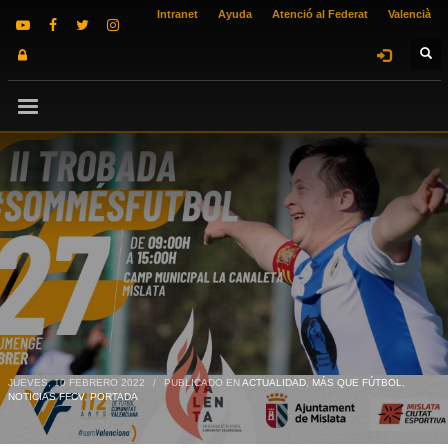
Intranet
Ayuda
Atenció al Federat
Valencià
JUEVES, 10 FEBRERO 2022
/
PUBLICADO EN
ACTUALIDAD
,
MÁS QUE FÚTBOL
,
NOTICIAS FFCV
,
PORTADA