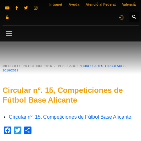
Intranet
Ayuda
Atenció al Federat
Valencià
MIÉRCOLES, 26 OCTUBRE 2016
/
PUBLICADO EN
CIRCULARES
,
CIRCULARES
2016/2017
Circular nº. 15, Competiciones de
Fútbol Base Alicante
Circular nº. 15, Competiciones de Fútbol Base Alicante
Facebook
Twitter
Compartir