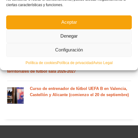
ciertas características y funciones.
El calendario del grupo VI de Tercera Federación
RFEF para la temporada 2026/27 se sorteará el
martes 4 de agosto
Aceptar
Nuevo curso de Entrenador de fútbol Licencia UEFA
Denegar
C que comenzará en noviembre 2026 (agotadas las
plazas del curso de septiembre)
Configuración
Política de cookies
Política de privacidad
Aviso Legal
Circular nº. 5 – Normas generales de las competiciones
territoriales de fútbol sala 2026-2027
Curso de entrenador de fútbol UEFA B en Valencia,
Castellón y Alicante (comienzo el 20 de septiembre)