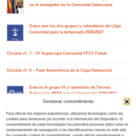
en el embajador de la Comunitat Valenciana
Estos son los dos grupos y calendarios de Lliga
Comunitat para la temporada 2026/2027
Circular nº. 7 – IV Supercopa Comunitat FFCV Futsal
Circular nº. 6 – Fase Autonómica de la Copa Federación
Este es el grupo VI y calendario de Tercera
Federación RFEF para la temporada 2026/2027
Gestionar consentimiento
Para ofrecer las mejores experiencias, utilizamos tecnologías como las
Este es el grupo de la Lliga Autonòmica Juvenil de
cookies para almacenar y/o acceder a la información del dispositivo. El
fútbol sala de la temporada 2026/2027
consentimiento de estas tecnologías nos permitirá procesar datos como el
comportamiento de navegación o las identificaciones únicas en este sitio.
No consentir o retirar el consentimiento, puede afectar negativamente a