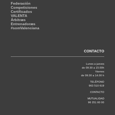
Federación
Competiciones
Certificados
VALENTA
Árbitræs
Entrenadoræs
#somValenciana
CONTACTO
Lunes a jueves
de 09:30 a 15.00h
Viernes
de 09:30 a 14.00 h
TELÉFONO
963 510 619
CONTACTO
MUTUALIDAD
96 351 60 00