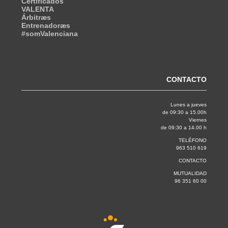
Certificados
VALENTA
Árbitræs
Entrenadoræs
#somValenciana
CONTACTO
Lunes a jueves
de 09:30 a 15.00h
Viernes
de 09:30 a 14.00 h
TELÉFONO
963 510 619
CONTACTO
MUTUALIDAD
96 351 60 00