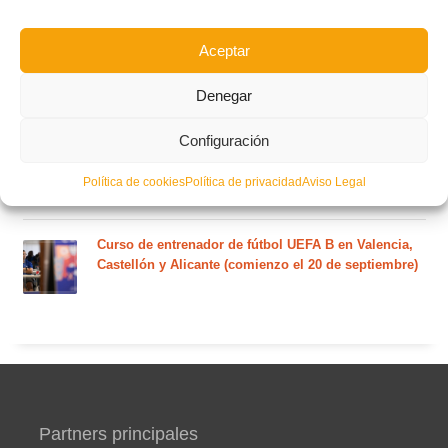
martes 4 de agosto
Aceptar
Nuevo curso de Entrenador de fútbol Licencia UEFA
C que comenzará en noviembre 2026 (agotadas las
Denegar
plazas del curso de septiembre)
Configuración
Circular nº. 5 – Normas generales de las competiciones
Política de cookies
Política de privacidad
Aviso Legal
territoriales de fútbol sala 2026-2027
Curso de entrenador de fútbol UEFA B en Valencia,
Castellón y Alicante (comienzo el 20 de septiembre)
Partners principales