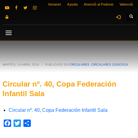
Intranet
Ayuda
Atenció al Federat
Valencià
MARTES, 16 ABRIL 2019
/
PUBLICADO EN
CIRCULARES
,
CIRCULARES 2018/2019
Circular nº. 40, Copa Federación
Infantil Sala
Circular nº. 40, Copa Federación Infantil Sala
Facebook
Twitter
Compartir