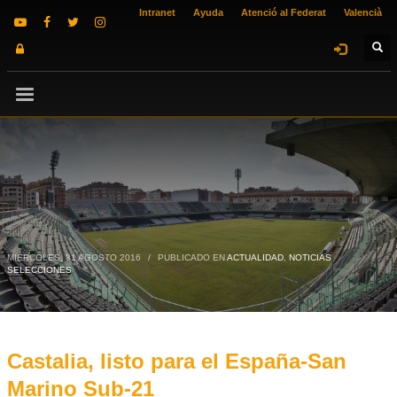
Intranet
Ayuda
Atenció al Federat
Valencià
MIÉRCOLES, 31 AGOSTO 2016
/
PUBLICADO EN
ACTUALIDAD
,
NOTICIAS
SELECCIONES
Castalia, listo para el España-San
Marino Sub-21