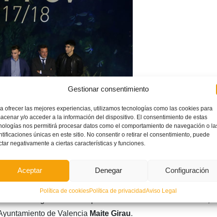
Gestionar consentimiento
a ofrecer las mejores experiencias, utilizamos tecnologías como las cookies para
acenar y/o acceder a la información del dispositivo. El consentimiento de estas
nologías nos permitirá procesar datos como el comportamiento de navegación o la
ntificaciones únicas en este sitio. No consentir o retirar el consentimiento, puede
ctar negativamente a ciertas características y funciones.
la de la FFCV, y así grandes nombres del pasado y el presente
Aceptar
Denegar
Configuración
l escenario del Oceanogràfic como
Rubén Baraja, Voro, Ferran
oni Lato
. El presidente de la FFCV, Salvador Gomar, recibió a
Política de cookies
Política de privacidad
Aviso Legal
o el director general del Deporte de la Generalitat Valenciana,
l Ayuntamiento de Valencia
Maite Girau
.