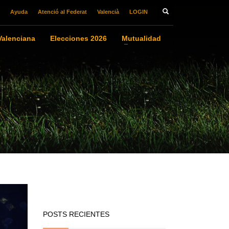
Ayuda
Atenció al Federat
Valencià
LOGIN
alenciana
Elecciones 2026
Mutualidad
POSTS RECIENTES