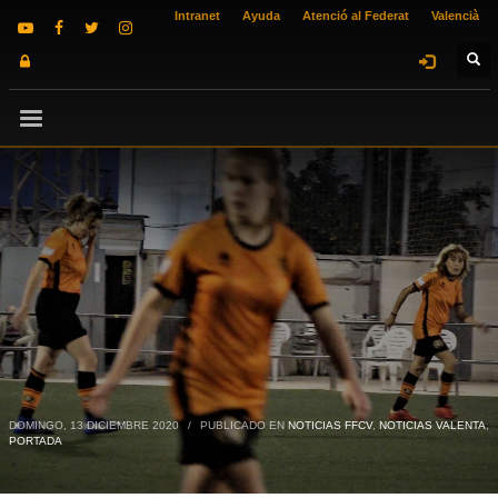
Intranet
Ayuda
Atenció al Federat
Valencià
DOMINGO, 13 DICIEMBRE 2020
/
PUBLICADO EN
NOTICIAS FFCV
,
NOTICIAS VALENTA
,
PORTADA