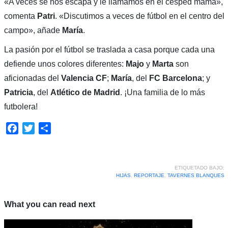
«A veces se nos escapa y le llamamos en el césped mamá»,
comenta
Patri
. «Discutimos a veces de fútbol en el centro del
campo», añade
María
.
La pasión por el fútbol se traslada a casa porque cada una
defiende unos colores diferentes:
Majo
y
Marta
son
aficionadas del
Valencia CF
;
María
, del
FC Barcelona
; y
Patricia
, del
Atlético de Madrid
. ¡Una familia de lo más
futbolera!
Facebook
Twitter
Compartir
ETIQUETADO BAJO:
HIJAS
,
REPORTAJE
,
TAVERNES BLANQUES
What you can read next