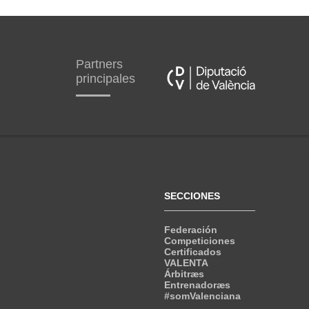
Partners
principales
SECCIONES
Federación
Competiciones
Certificados
VALENTA
Árbitræs
Entrenadoræs
#somValenciana