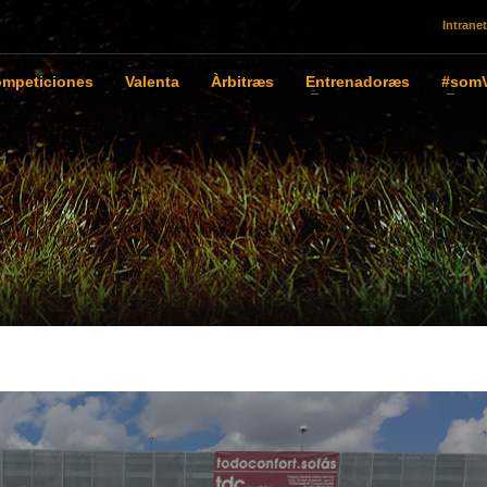
Intranet
mpeticiones
Valenta
Àrbitræs
Entrenadoræs
#somV