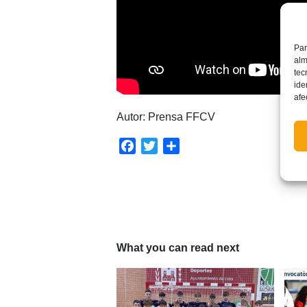
Par
alm
tec
ide
afe
Autor: Prensa FFCV
Facebook
Twitter
Compartir
What you can read next