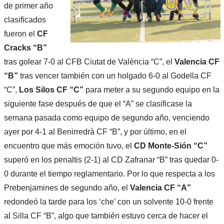
de primer año
clasificados
fueron el
CF
Cracks “B”
tras golear 7-0 al CFB Ciutat de València “C”, el
Valencia CF
“B”
tras vencer también con un holgado 6-0 al Godella CF
“C”,
Los Silos CF “C”
para meter a su segundo equipo en la
siguiente fase después de que el “A” se clasificase la
semana pasada como equipo de segundo año, venciendo
ayer por 4-1 al Benirredrà CF “B”, y por último, en el
encuentro que más emoción tuvo, el
CD Monte-Sión “C”
superó en los penaltis (2-1) al CD Zafranar “B” tras quedar 0-
0 durante el tiempo reglamentario. Por lo que respecta a los
Prebenjamines de segundo año, el
Valencia CF “A”
redondeó la tarde para los ‘che’ con un solvente 10-0 frente
al Silla CF “B”, algo que también estuvo cerca de hacer el