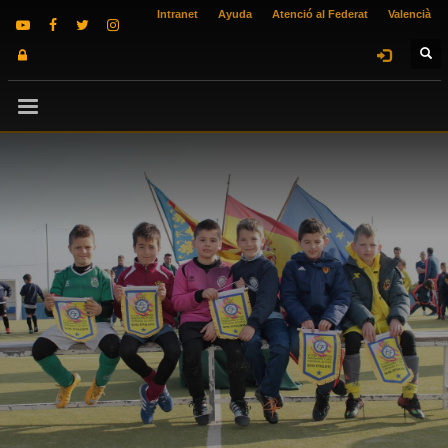
Intranet
Ayuda
Atenció al Federat
Valencià