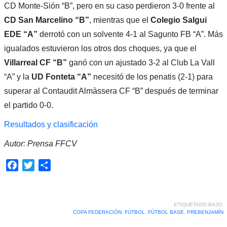
CD Monte-Sión “B”, pero en su caso perdieron 3-0 frente al
CD San Marcelino “B”
, mientras que el
Colegio Salgui
EDE “A”
derrotó con un solvente 4-1 al Sagunto FB “A”. Más
igualados estuvieron los otros dos choques, ya que el
Villarreal CF “B”
ganó con un ajustado 3-2 al Club La Vall
“A” y la
UD Fonteta “A”
necesitó de los penatis (2-1) para
superar al Contaudit Almàssera CF “B” después de terminar
el partido 0-0.
Resultados y clasificación
Autor: Prensa FFCV
Facebook
Twitter
Compartir
ETIQUETADO BAJO:
COPA FEDERACIÓN
,
FÚTBOL
,
FÚTBOL BASE
,
PREBENJAMÍN