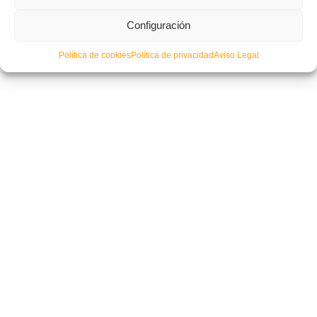
CONVOCATORIA OFICIAL: Esta es la Selecció Valenciana masculina
Configuración
sub16 de futsal que disputará la Fase Previa del CESA en Málaga
Política de cookies
Política de privacidad
Aviso Legal