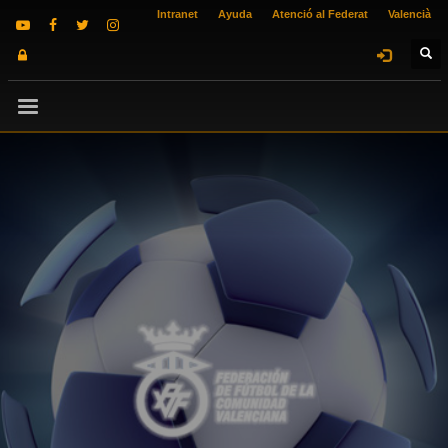
Intranet
Ayuda
Atenció al Federat
Valencià