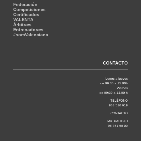
Federación
Competiciones
Certificados
VALENTA
Árbitræs
Entrenadoræs
#somValenciana
CONTACTO
Lunes a jueves
de 09:30 a 15.00h
Viernes
de 09:30 a 14.00 h
TELÉFONO
963 510 619
CONTACTO
MUTUALIDAD
96 351 60 00