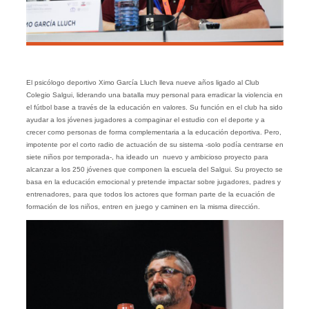
El psicólogo deportivo Ximo García Lluch lleva nueve años ligado al Club
Colegio Salgui, liderando una batalla muy personal para erradicar la violencia en
el fútbol base a través de la educación en valores. Su función en el club ha sido
ayudar a los jóvenes jugadores a compaginar el estudio con el deporte y a
crecer como personas de forma complementaria a la educación deportiva. Pero,
impotente por el corto radio de actuación de su sistema -solo podía centrarse en
siete niños por temporada-, ha ideado un nuevo y ambicioso proyecto para
alcanzar a los 250 jóvenes que componen la escuela del Salgui. Su proyecto se
basa en la educación emocional y pretende impactar sobre jugadores, padres y
entrenadores, para que todos los actores que forman parte de la ecuación de
formación de los niños, entren en juego y caminen en la misma dirección.