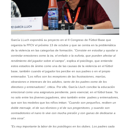
García LLuch expondrá su proyecto en el II Congreso de Fútbol Base que
organiza la FFCV el próximo 13 de octubre y que se centra en la problemática
de la violencia en las categorías de formación. “
Consiste en estudiar y ayudar a
controlar emociones como la ira, el enfado o la euforia, que pueden afectar al
rendimiento del jugador sobre el campo
”, explica el psicólogo, que entiende
estos estados de ánimo como una de las causas de la violencia en el fútbol
base, también cuando el jugador los percibe en sus padres o en el propio
entrenador. “
Los niños son los receptores de las frustraciones, manías,
obsesiones e intereses de los adultos, tanto de los padres como de los
directivos y entrenadores
”, critica. Por ello, García Lluch concibe la educación
emocional como una asignatura pendiente, pero esencial, en el fútbol base. Ya
no solo entre los jóvenes jugadores, sino también entre padres y entrenadores,
que son los modelos que los niños imitan: “
Cuando son pequeños, reciben un
doble mensaje, el de sus técnicos y el de sus progenitores, y cuando son
contradictorios el nano lo vive con mucha presión y con ganas de dedicarse a
otra cosa
”.
“
Es muy importante la labor de los psicólogos en los clubes. Los padres cada