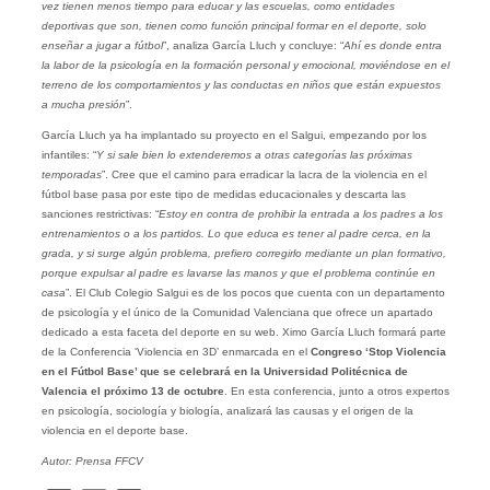
vez tienen menos tiempo para educar y las escuelas, como entidades
deportivas que son, tienen como función principal formar en el deporte, solo
enseñar a jugar a fútbol
”, analiza García Lluch y concluye: “
Ahí es donde entra
la labor de la psicología en la formación personal y emocional, moviéndose en el
terreno de los comportamientos y las conductas en niños que están expuestos
a mucha presión
”.
García Lluch ya ha implantado su proyecto en el Salgui, empezando por los
infantiles: “
Y si sale bien lo extenderemos a otras categorías las próximas
temporadas
”. Cree que el camino para erradicar la lacra de la violencia en el
fútbol base pasa por este tipo de medidas educacionales y descarta las
sanciones restrictivas: “
Estoy en contra de prohibir la entrada a los padres a los
entrenamientos o a los partidos. Lo que educa es tener al padre cerca, en la
grada, y si surge algún problema, prefiero corregirlo mediante un plan formativo,
porque expulsar al padre es lavarse las manos y que el problema continúe en
casa
”. El Club Colegio Salgui es de los pocos que cuenta con un departamento
de psicología y el único de la Comunidad Valenciana que ofrece un apartado
dedicado a esta faceta del deporte en su web. Ximo García Lluch formará parte
de la Conferencia ‘Violencia en 3D’ enmarcada en el
Congreso ‘Stop Violencia
en el Fútbol Base’ que se celebrará en la Universidad Politécnica de
Valencia el próximo 13 de octubre
. En esta conferencia, junto a otros expertos
en psicología, sociología y biología, analizará las causas y el origen de la
violencia en el deporte base.
Autor: Prensa FFCV