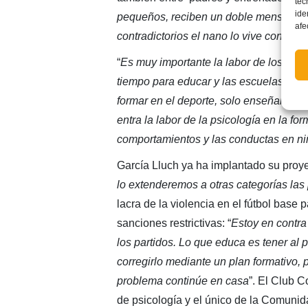
tec
ide
pequeños, reciben un doble mensaje, el
afe
contradictorios el nano lo vive con mu
“
Es muy importante la labor de los psi
tiempo para educar y las escuelas, com
formar en el deporte, solo enseñar a jug
entra la labor de la psicología en la f
comportamientos y las conductas en n
García Lluch ya ha implantado su proyec
lo extenderemos a otras categorías la
lacra de la violencia en el fútbol base
sanciones restrictivas: “
Estoy en contra 
los partidos. Lo que educa es tener al p
corregirlo mediante un plan formativo, 
problema continúe en casa
”. El Club 
de psicología y el único de la Comunid