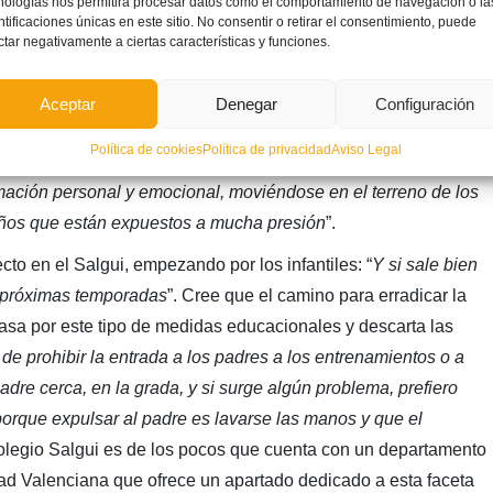
nologías nos permitirá procesar datos como el comportamiento de navegación o la
ntificaciones únicas en este sitio. No consentir o retirar el consentimiento, puede
 de sus técnicos y el de sus progenitores, y cuando son
ctar negativamente a ciertas características y funciones.
cha presión y con ganas de dedicarse a otra cosa
”.
cólogos en los clubes. Los padres cada vez tienen menos
Aceptar
Denegar
Configuración
o entidades deportivas que son, tienen como función principal
Política de cookies
Política de privacidad
Aviso Legal
ar a fútbol
”, analiza García Lluch y concluye: “
Ahí es donde
ormación personal y emocional, moviéndose en el terreno de los
iños que están expuestos a mucha presión
”.
to en el Salgui, empezando por los infantiles: “
Y si sale bien
s próximas temporadas
”. Cree que el camino para erradicar la
 pasa por este tipo de medidas educacionales y descarta las
de prohibir la entrada a los padres a los entrenamientos o a
adre cerca, en la grada, y si surge algún problema, prefiero
porque expulsar al padre es lavarse las manos y que el
Colegio Salgui es de los pocos que cuenta con un departamento
ad Valenciana que ofrece un apartado dedicado a esta faceta