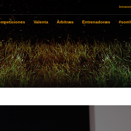
Intranet
mpeticiones
Valenta
Àrbitræs
Entrenadoræs
#somV