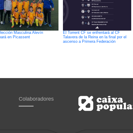
lección Masculina Alevín
El Torrent CF se enfrentará al CF
nará en Picassent
Talavera de la Reina en la final por el
ascenso a Primera Federación
Colaboradores