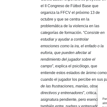
el II Congreso de Fútbol Base que
organiza la FFCV el próximo 13 de
octubre y que se centra en la
problemática de la violencia en las
categorías de formación. “
Consiste en
estudiar y ayudar a controlar
emociones como la ira, el enfado o la
euforia, que pueden afectar al
rendimiento del jugador sobre el
campo
”, explica el psicólogo, que
entiende estos estados de ánimo como u
cuando el jugador los percibe en sus pa
de las frustraciones, manías, obsesione
directivos y entrenadores
”, critica. Po
Par
asignatura pendiente, pero esencial, en
alm
también entre padres y entrenadores, q