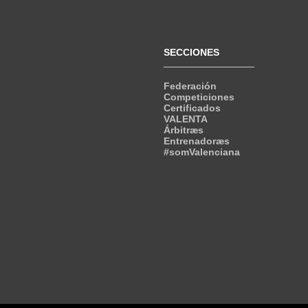
SECCIONES
Federación
Competiciones
Certificados
VALENTA
Árbitræs
Entrenadoræs
#somValenciana