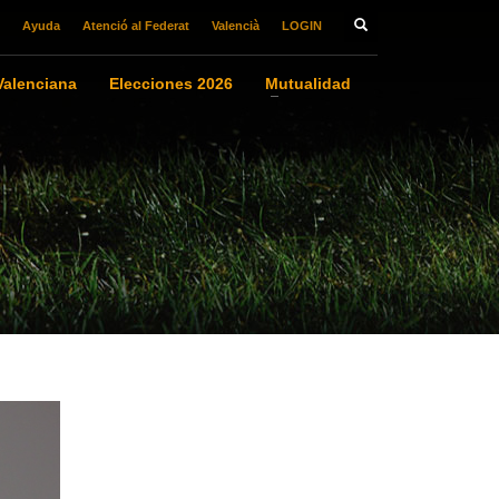
Ayuda
Atenció al Federat
Valencià
LOGIN
alenciana
Elecciones 2026
Mutualidad