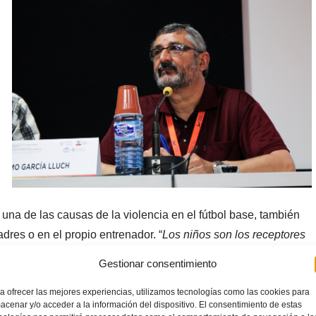
na de las causas de la violencia en el fútbol base, también
dres o en el propio entrenador. “
Los niños son los receptores
s e intereses de los adultos, tanto de los padres como de los
Gestionar consentimiento
r ello, García Lluch concibe la educación emocional como una
a ofrecer las mejores experiencias, utilizamos tecnologías como las cookies para
 el fútbol base. Ya no solo entre los jóvenes jugadores, sino
acenar y/o acceder a la información del dispositivo. El consentimiento de estas
ue son los modelos que los niños imitan: “
Cuando son