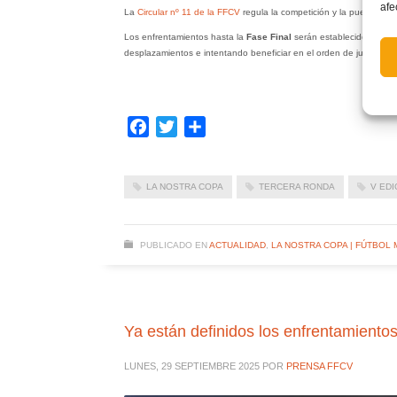
afe
La
Circular nº 11 de la FFCV
regula la competición y la puedes con
Los enfrentamientos hasta la
Fase Final
serán establecidos media
desplazamientos e intentando beneficiar en el orden de juego al eq
Facebook
Twitter
Compartir
LA NOSTRA COPA
TERCERA RONDA
V EDI
PUBLICADO EN
ACTUALIDAD
,
LA NOSTRA COPA | FÚTBOL
Ya están definidos los enfrentamiento
LUNES, 29 SEPTIEMBRE 2025
POR
PRENSA FFCV