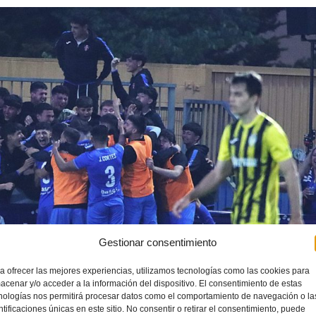
Gestionar consentimiento
a ofrecer las mejores experiencias, utilizamos tecnologías como las cookies para
acenar y/o acceder a la información del dispositivo. El consentimiento de estas
nologías nos permitirá procesar datos como el comportamiento de navegación o la
ntificaciones únicas en este sitio. No consentir o retirar el consentimiento, puede