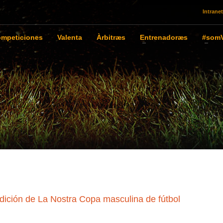
Intranet
mpeticiones
Valenta
Àrbitræs
Entrenadoræs
#somV
edición de La Nostra Copa masculina de fútbol