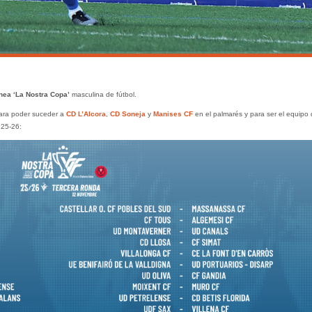
nea ‘La Nostra Copa’
masculina de fútbol.
ara poder suceder a
CD L’Alcora
,
CD Soneja
y
Manises CF
en el palmarés y para ser el equipo
 25-26: