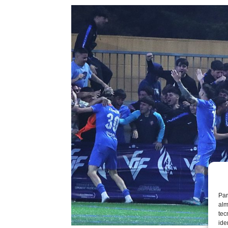
Par
alm
tec
ide