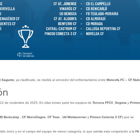
 Sagunto
, ya clasificado, se medirá al vencedor del enfrentamiento entre
Moncofa FC – CF Nul
ón
 12 de noviembre de 2025. En ellas toman parte los equipos de
Tercera FFCV
,
Segona
y
Prime
D Benicalap
,
CF Murciélagos
,
CF Tous
,
Ud Montaverner
y
Pinoso Conecta 3 CF
) que se
tido único y en el campo del equipo de menor categoría, lo que asimila esta competición a la
FA