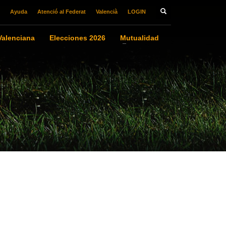
Ayuda
Atenció al Federat
Valencià
LOGIN
alenciana
Elecciones 2026
Mutualidad