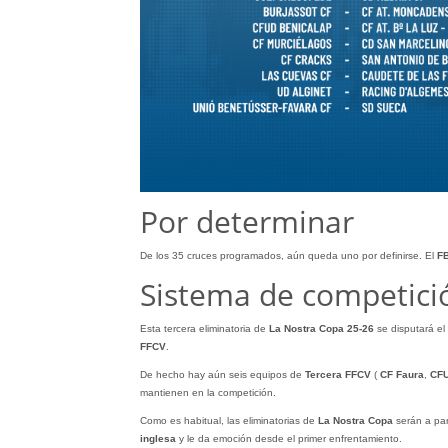
Por determinar
De los 35 cruces programados, aún queda uno por definirse. El
FB
Sistema de competici
Esta tercera eliminatoria de
La Nostra Copa 25-26
se disputará el
FFCV
.
De hecho hay aún seis equipos de
Tercera FFCV
(
CF Faura
,
CFU
mantienen en la competición.
Como es habitual, las eliminatorias de
La Nostra Copa
serán a par
inglesa
y le da emoción desde el primer enfrentamiento.