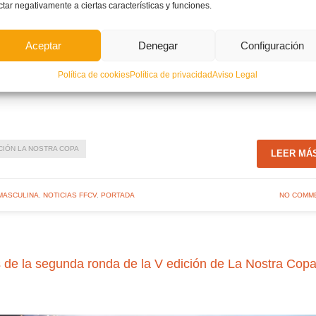
ctar negativamente a ciertas características y funciones.
sultar
PINCHANDO AQUÍ
.
nte el criterio de cercanía geográfica, siempre que esto sea posible, y procurando evitar grande
uipo de inferior categoría.
Aceptar
Denegar
Configuración
Política de cookies
Política de privacidad
Aviso Legal
CIÓN LA NOSTRA COPA
LEER MÁ
 MASCULINA
,
NOTICIAS FFCV
,
PORTADA
NO COMM
s de la segunda ronda de la V edición de La Nostra Cop