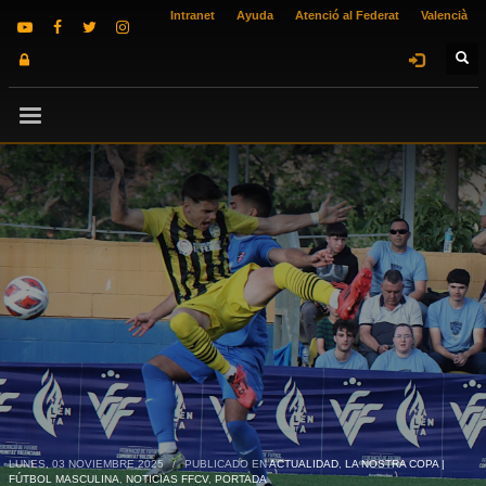
Intranet
Ayuda
Atenció al Federat
Valencià
LUNES, 03 NOVIEMBRE 2025
/
PUBLICADO EN
ACTUALIDAD
,
LA NOSTRA COPA |
FÚTBOL MASCULINA
,
NOTICIAS FFCV
,
PORTADA