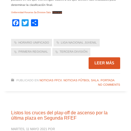
determinar la clasificación final.
Uniformidad-Horarios-3a-Division-Sala
Descarga
Facebook
Twitter
Compartir
HORARIO UNIFICADO
LIGA NACIONAL JUVENIL
PRIMERA REGIONAL
TERCERA DIVISIÓN
LEER MÁS
PUBLICADO EN
NOTICIAS FFCV
,
NOTICIAS FÚTBOL SALA
,
PORTADA
NO COMMENTS
Listos los cruces del play-off de ascenso por la
última plaza en Segunda RFEF
MARTES, 11 MAYO 2021
POR