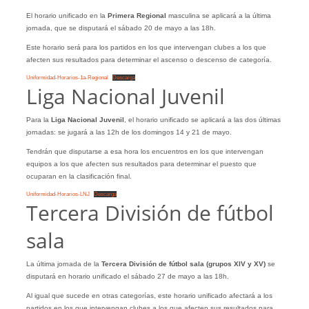
El horario unificado en la
Primera Regional
masculina se aplicará a la última
jornada, que se disputará el sábado 20 de mayo a las 18h.
Este horario será para los partidos en los que intervengan clubes a los que
afecten sus resultados para determinar el ascenso o descenso de categoría.
Uniformidad-Horarios-1a-Regional
Descarga
Liga Nacional Juvenil
Para la
Liga Nacional Juvenil
, el horario unificado se aplicará a las dos últimas
jornadas: se jugará a las 12h de los domingos 14 y 21 de mayo.
Tendrán que disputarse a esa hora los encuentros en los que intervengan
equipos a los que afecten sus resultados para determinar el puesto que
ocuparan en la clasificación final.
Uniformidad-Horarios-LNJ
Descarga
Tercera División de fútbol
sala
La última jornada de la
Tercera División de fútbol sala (grupos XIV y XV)
se
disputará en horario unificado el sábado 27 de mayo a las 18h.
Al igual que sucede en otras categorías, este horario unificado afectará a los
partidos en los que intervengan clubes a los que afecten sus resultados para