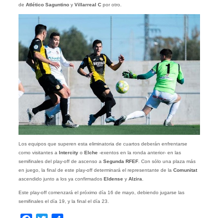
de
Atlético Saguntino
y
Villarreal C
por otro.
Los equipos que superen esta eliminatoria de cuartos deberán enfrentarse
como visitantes a
Intercity
o
Elche
-exentos en la ronda anterior- en las
semifinales del play-off de ascenso a
Segunda RFEF
. Con sólo una plaza más
en juego, la final de este play-off determinará el representante de la
Comunitat
ascendido junto a los ya confirmados
Eldense
y
Alzira
.
Este play-off comenzará el próximo día 16 de mayo, debiendo jugarse las
semifinales el día 19, y la final el día 23.