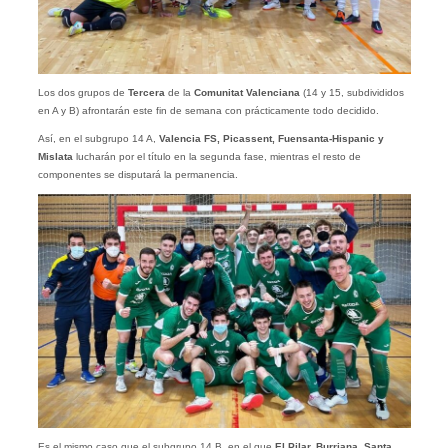
Los dos grupos de
Tercera
de la
Comunitat Valenciana
(14 y 15, subdivididos
en A y B) afrontarán este fin de semana con prácticamente todo decidido.
Así, en el subgrupo 14 A,
Valencia FS, Picassent, Fuensanta-Hispanic y
Mislata
lucharán por el título en la segunda fase, mientras el resto de
componentes se disputará la permanencia.
Es el mismo caso que el subgrupo 14 B, en el que
El Pilar, Burriana, Santa