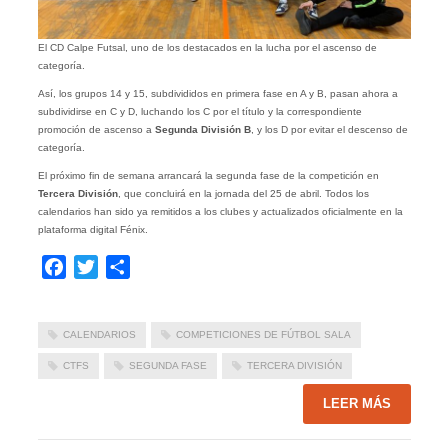
El CD Calpe Futsal, uno de los destacados en la lucha por el ascenso de
categoría.
Así, los grupos 14 y 15, subdivididos en primera fase en A y B, pasan ahora a
subdividirse en C y D, luchando los C por el título y la correspondiente
promoción de ascenso a
Segunda División B
, y los D por evitar el descenso de
categoría.
El próximo fin de semana arrancará la segunda fase de la competición en
Tercera División
, que concluirá en la jornada del 25 de abril. Todos los
calendarios han sido ya remitidos a los clubes y actualizados oficialmente en la
plataforma digital Fénix.
Facebook
Twitter
Compartir
CALENDARIOS
COMPETICIONES DE FÚTBOL SALA
CTFS
SEGUNDA FASE
TERCERA DIVISIÓN
LEER MÁS