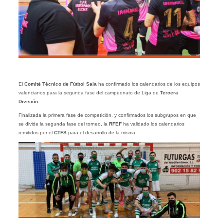
El
Comité Técnico de Fútbol Sala
ha confirmado los calendarios de los equipos
valencianos para la segunda fase del campeonato de Liga de
Tercera
División
.
Finalizada la primera fase de competición, y confirmados los subgrupos en que
se divide la segunda fase del torneo, la
RFEF
ha validado los calendarios
remitidos por el
CTFS
para el desarrollo de la misma.