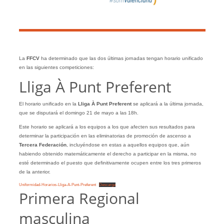
La
FFCV
ha determinado que las dos últimas jornadas tengan horario unificado
en las siguientes competiciones:
Lliga À Punt Preferent
El horario unificado en la
Lliga À Punt Preferent
se aplicará a la última jornada,
que se disputará el domingo 21 de mayo a las 18h.
Este horario se aplicará a los equipos a los que afecten sus resultados para
determinar la participación en las eliminatorias de promoción de ascenso a
Tercera Federación
, incluyéndose en estas a aquellos equipos que, aún
habiendo obtenido matemáticamente el derecho a participar en la misma, no
esté determinado el puesto que definitivamente ocupen entre los tres primeros
de la anterior.
Uniformidad-Horarios-Lliga-A-Punt-Preferent
Descarga
Primera Regional
masculina