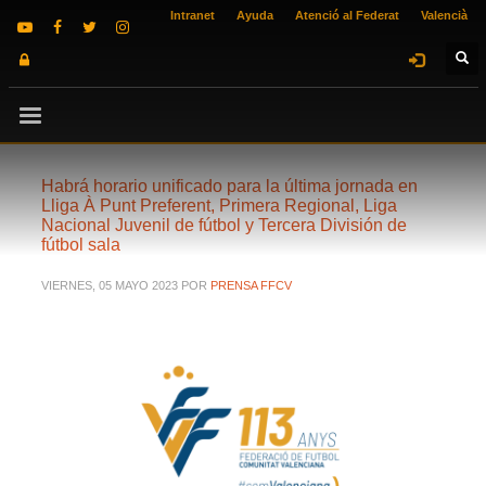
Intranet
Ayuda
Atenció al Federat
Valencià
Habrá horario unificado para la última jornada en
Lliga À Punt Preferent, Primera Regional, Liga
Nacional Juvenil de fútbol y Tercera División de
fútbol sala
VIERNES, 05 MAYO 2023
POR
PRENSA FFCV