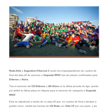
Roda-Silla
y
Saguntino-Villarreal C
serán los emparejamientos de cuartos de
final del play-off de ascenso a
Segunda RFEF
tras las plazas confirmadas para
Eldense
y
Alzira
.
Tras el ascenso del
CD Eldense
y
UD Alzira
en la última jornada de liga, queda
por definir la última plaza en disputa para el ascenso de categoría a
Segunda
RFEF.
Esta se adjudicará a través de un play-off que, en cuartos de final y siempre a
partido único, medirá las fuerzas de
CD Roda
con
Silla CF
por una parte, y las