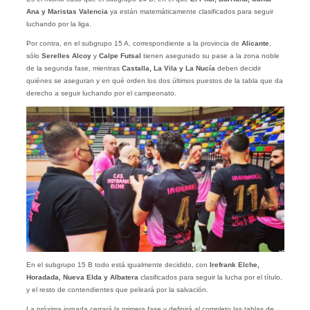
Ana y Maristas Valencia
ya están matemáticamente clasificados para seguir
luchando por la liga.
Por contra, en el subgrupo 15 A, correspondiente a la provincia de
Alicante
,
sólo
Serelles Alcoy
y
Calpe Futsal
tienen asegurado su pase a la zona noble
de la segunda fase, mientras
Castalla, La Vila y La Nucía
deben decidir
quiénes se aseguran y en qué orden los dos últimos puestos de la tabla que da
derecho a seguir luchando por el campeonato.
En el subgrupo 15 B todo está igualmente decidido, con
Irefrank Elche,
Horadada, Nueva Elda y Albatera
clasificados para seguir la lucha por el título,
y el resto de contendientes que peleará por la salvación.
La próxima jornada cerrará la primera fase y definirá al completo las tablas de