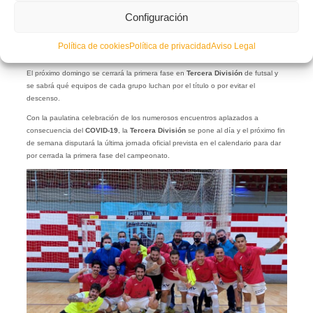
Configuración
Política de cookies
Política de privacidad
Aviso Legal
El próximo domingo se cerrará la primera fase en
Tercera División
de futsal y
se sabrá qué equipos de cada grupo luchan por el título o por evitar el
descenso.
Con la paulatina celebración de los numerosos encuentros aplazados a
consecuencia del
COVID-19
, la
Tercera División
se pone al día y el próximo fin
de semana disputará la última jornada oficial prevista en el calendario para dar
por cerrada la primera fase del campeonato.