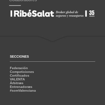
SECCIONES
Federación
Competiciones
Certificados
VALENTA
Árbitræs
Entrenadoræs
#somValenciana