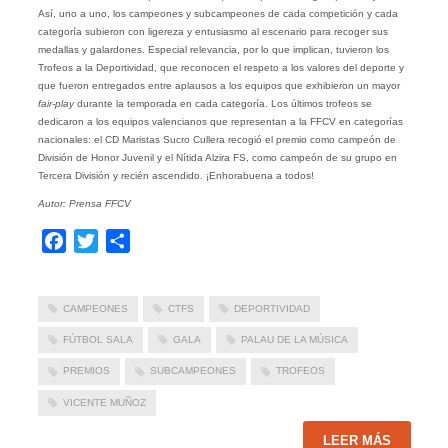
Así, uno a uno, los campeones y subcampeones de cada competición y cada
categoría subieron con ligereza y entusiasmo al escenario para recoger sus
medallas y galardones. Especial relevancia, por lo que implican, tuvieron los
Trofeos a la Deportividad, que reconocen el respeto a los valores del deporte y
que fueron entregados entre aplausos a los equipos que exhibieron un mayor
fair-play
durante la temporada en cada categoría. Los últimos trofeos se
dedicaron a los equipos valencianos que representan a la FFCV en categorías
nacionales: el CD Maristas Sucro Cullera recogió el premio como campeón de
División de Honor Juvenil y el Nítida Alzira FS, como campeón de su grupo en
Tercera División y recién ascendido. ¡Enhorabuena a todos!
Autor: Prensa FFCV
Facebook
Twitter
Compartir
CAMPEONES
CTFS
DEPORTIVIDAD
FÚTBOL SALA
GALA
PALAU DE LA MÚSICA
PREMIOS
SUBCAMPEONES
TROFEOS
VICENTE MUÑOZ
LEER MÁS