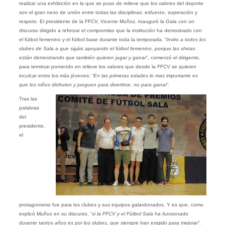
realizar una exhibición en la que se puso de relieve que los valores del deporte
son el gran nexo de unión entre todas las disciplinas: esfuerzo, superación y
respeto. El presidente de la FFCV, Vicente Muñoz, inauguró la Gala con un
discurso dirigido a reforzar el compromiso que la institución ha demostrado con
el fútbol femenino y el fútbol base durante toda la temporada. “
Invito a todos los
clubes de Sala a que sigáis apoyando el fútbol femenino, porque las chicas
están demostrando que también quieren jugar y ganar
”, comenzó el dirigente,
para terminar poniendo en relieve los valores que desde la FFCV se quieren
inculcar entre los más jóvenes: “
En las primeras edades lo mas importante es
que los niños disfruten y jueguen para divertirse, no para ganar
”.
Tras las
palabras
del
presidente,
el
protagonismo fue para los clubes y sus equipos galardonados. Y es que, como
explicó Muñoz en su discurso, “
si la FFCV y el Fútbol Sala ha funcionado
durante tantos años es por los clubes, que siempre han exigido para mejorar
”.