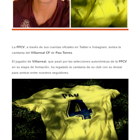
La
FFCV
, a través de sus cuentas oficiales en Twitter e Instagram, sortea la
camiseta del
Villarreal CF
de
Pau Torres
.
El jugador de
Villarreal
, que pasó por las selecciones autonómicas de la
FFCV
en su etapa de formación, ha regalado la camiseta de su club con su dorsal
para sortear entre nuestros seguidores.