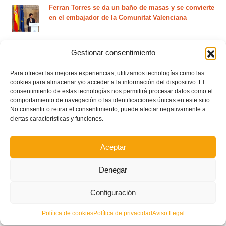
Ferran Torres se da un baño de masas y se convierte
en el embajador de la Comunitat Valenciana
Gestionar consentimiento
Estos son los dos grupos y calendarios de Lliga
Comunitat para la temporada 2026/2027
Para ofrecer las mejores experiencias, utilizamos tecnologías como las
cookies para almacenar y/o acceder a la información del dispositivo. El
consentimiento de estas tecnologías nos permitirá procesar datos como el
Circular nº. 7 – IV Supercopa Comunitat FFCV Futsal
comportamiento de navegación o las identificaciones únicas en este sitio.
No consentir o retirar el consentimiento, puede afectar negativamente a
ciertas características y funciones.
Circular nº. 6 – Fase Autonómica de la Copa Federación
Aceptar
Este es el grupo VI y calendario de Tercera
Federación RFEF para la temporada 2026/2027
Denegar
Configuración
Este es el grupo de la Lliga Autonòmica Juvenil de
fútbol sala de la temporada 2026/2027
Política de cookies
Política de privacidad
Aviso Legal