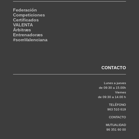
Federación
Competiciones
Certificados
VALENTA
Árbitræs
Entrenadoræs
#somValenciana
CONTACTO
Lunes a jueves
de 09:30 a 15.00h
Viernes
de 09:30 a 14.00 h
TELÉFONO
963 510 619
CONTACTO
MUTUALIDAD
96 351 60 00