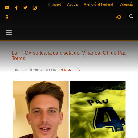
Intranet
Ayuda
Atenció al Federat
Valencià
La FFCV sortea la camiseta del Villarreal CF de Pau
Torres
LUNES, 15 JUNIO 2020
POR
PRENSA FFCV