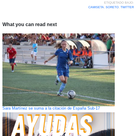
ETIQUETADO BAJO:
CAMISETA
,
SORETO
,
TWITTER
What you can read next
Sara Martínez se suma a la citación de España Sub-17