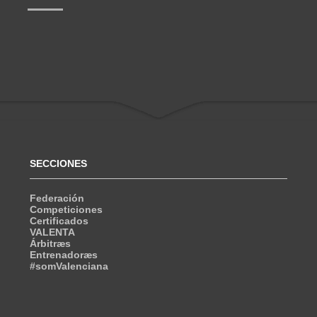
SECCIONES
Federación
Competiciones
Certificados
VALENTA
Árbitræs
Entrenadoræs
#somValenciana