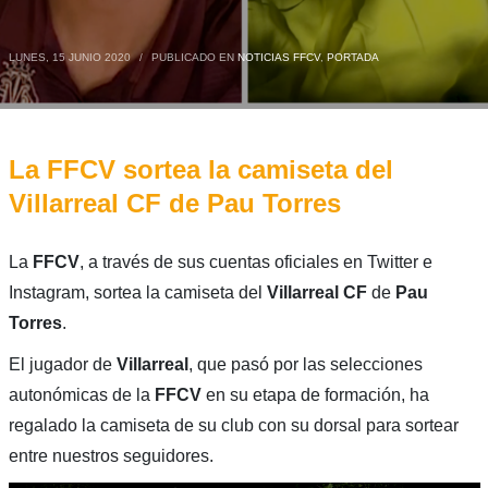
LUNES, 15 JUNIO 2020
/
PUBLICADO EN
NOTICIAS FFCV
,
PORTADA
La FFCV sortea la camiseta del
Villarreal CF de Pau Torres
La
FFCV
, a través de sus cuentas oficiales en Twitter e
Instagram, sortea la camiseta del
Villarreal CF
de
Pau
Torres
.
El jugador de
Villarreal
, que pasó por las selecciones
autonómicas de la
FFCV
en su etapa de formación, ha
regalado la camiseta de su club con su dorsal para sortear
entre nuestros seguidores.