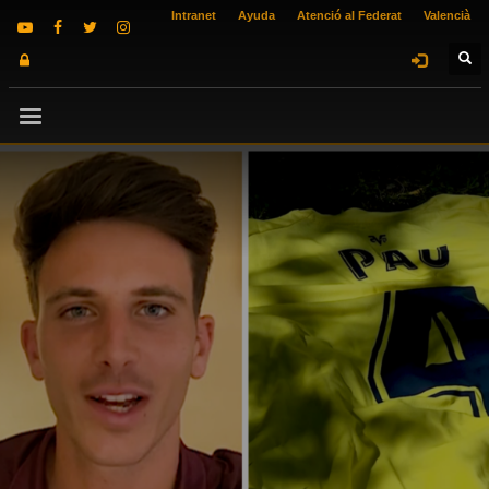
Intranet
Ayuda
Atenció al Federat
Valencià