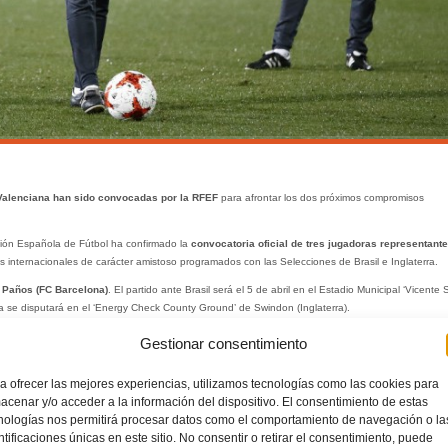
 Valenciana han sido convocadas por la RFEF
para afrontar los dos próximos compromisos
ación Española de Fútbol ha confirmado la
convocatoria oficial de tres jugadoras representante
s internacionales de carácter amistoso programados con las Selecciones de Brasil e Inglaterra.
 Paños (FC Barcelona)
. El partido ante Brasil será el 5 de abril en el Estadio Municipal ‘Vicente 
a se disputará en el ‘Energy Check County Ground’ de Swindon (Inglaterra).
Gestionar consentimiento
a ofrecer las mejores experiencias, utilizamos tecnologías como las cookies para
acenar y/o acceder a la información del dispositivo. El consentimiento de estas
nologías nos permitirá procesar datos como el comportamiento de navegación o la
ntificaciones únicas en este sitio. No consentir o retirar el consentimiento, puede
S
RFEF
SELECCIONES NACIONALES
VALENTA
LEER MÁ