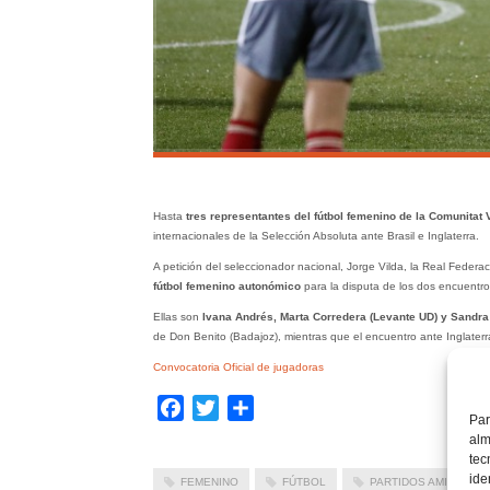
Hasta
tres representantes del fútbol femenino de la Comunitat
internacionales de la Selección Absoluta ante Brasil e Inglaterra.
A petición del seleccionador nacional, Jorge Vilda, la Real Feder
fútbol femenino autonómico
para la disputa de los dos encuentro
Ellas son
Ivana Andrés, Marta Corredera (Levante UD) y Sandra
de Don Benito (Badajoz), mientras que el encuentro ante Inglaterr
Convocatoria Oficial de jugadoras
Facebook
Twitter
Compartir
Par
alm
tec
ide
FEMENINO
FÚTBOL
PARTIDOS AMISTOSO