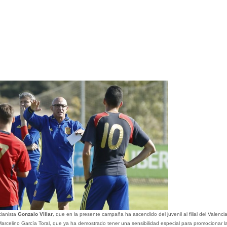
cianista
Gonzalo Villar
, que en la presente campaña ha ascendido del juvenil al filial del Valenci
 Marcelino García Toral, que ya ha demostrado tener una sensibilidad especial para promocionar l