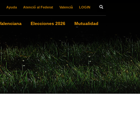
Ayuda
Atenció al Federat
Valencià
LOGIN
alenciana
Elecciones 2026
Mutualidad