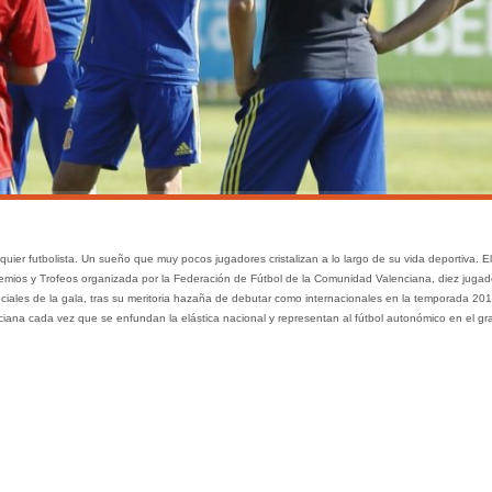
uier futbolista. Un sueño que muy pocos jugadores cristalizan a lo largo de su vida deportiva. El
remios y Trofeos organizada por la Federación de Fútbol de la Comunidad Valenciana, diez jugad
ciales de la gala, tras su meritoria hazaña de debutar como internacionales en la temporada 201
nciana cada vez que se enfundan la elástica nacional y representan al fútbol autonómico en el gr