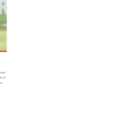
ores
6-17.
an