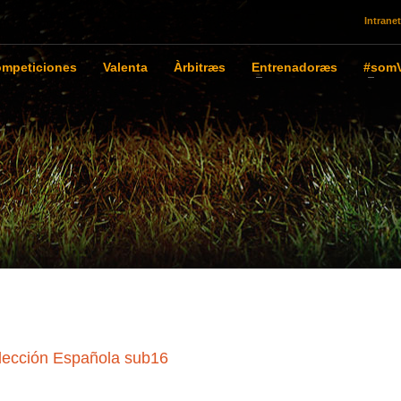
Intranet
mpeticiones
Valenta
Àrbitræs
Entrenadoræs
#somV
elección Española sub16