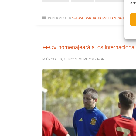
afe
PUBLICADO EN
ACTUALIDAD
,
NOTICIAS FFCV
,
NOTICIAS 
FFCV homenajeará a los internaciona
MIÉRCOLES, 15 NOVIEMBRE 2017
POR