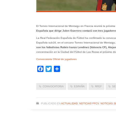
El Torneo Internacional de Montaigu en Francia reunirá la próxim
Española que dirige Julen Guerrero contará con tres jugadore
La Real Federación Española de Fútbol ha confirmado la convocator
Española sub16, en el cercano Torneo Internacional de Montaigu, 
son los futbolistas Rubén Iranzo Lendinez (Valencia CF), Alejan
concentración en la Ciudad del Fútbol de Las Rozas el próximo d
Convocatoria Oficial de jugadores
Facebook
Twitter
Compartir
CONVOCATORIA
ESPAÑA
RFEF
SE
PUBLICADO EN
ACTUALIDAD
,
NOTICIAS FFCV
,
NOTICIAS 