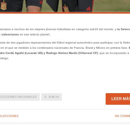
a semana a muchos de los mejores jóvenes futbolistas en categoría sub16 del mundo, y
la Selec
s valencianos
en ese selecto plantel.
ia de tres jugadores representantes del fútbol regional autonómico para participar, con la Sele
en el que se medirán a los combinados nacionales de Francia, Brasil y México en primera fase.
dro Cerdá Agulló (Levante UD) y Rodrigo Alonso Martín (Villarreal CF)
, que se incorporarán a 
omingo.
LECCIONES NACIONALES
SUB-16
LEER MÁ
SELECCIONES
NO COMM