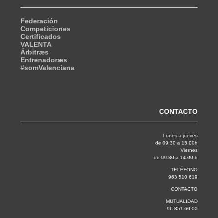
Federación
Competiciones
Certificados
VALENTA
Árbitræs
Entrenadoræs
#somValenciana
CONTACTO
Lunes a jueves
de 09:30 a 15.00h
Viernes
de 09:30 a 14.00 h
TELÉFONO
963 510 619
CONTACTO
MUTUALIDAD
96 351 60 00