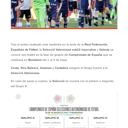
Tras el sorteo realizado este mediodía en la sede de la
Real Federación
Española de Fútbol
, la
Selecció
Valenciana sub12 masculina
y
Valenta
ya
conoce sus rivales en la fase de grupos del
Campeonato de España
que se
celebrará en
Benidorm
del 1 al 3 de mayo.
Ceuta
,
Illes Balears, Asturias
y
Cantabria
integran el Grupo A junto a la
Selecció Valenciana
.
En caso de pasar a cuartos, la
Selecció
se cruzará con el primero o segundo
del Grupo B.