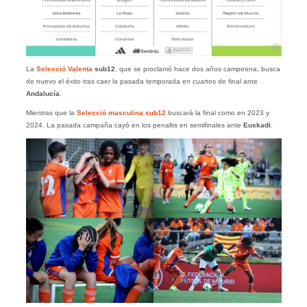
La
Selecció Valenta
sub12
, que se proclamó hace dos años campeona, busca
de nuevo el éxito tras caer la pasada temporada en cuartos de final ante
Andalucía
.
Mientras que la
Selecció masculina sub12
buscará la final como en 2023 y
2024. La pasada campaña cayó en los penaltis en semifinales ante
Euskadi
.