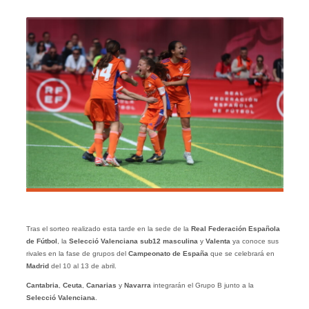
Tras el sorteo realizado esta tarde en la sede de la
Real Federación Española
de Fútbol
, la
Selecció
Valenciana sub12 masculina
y
Valenta
ya conoce sus
rivales en la fase de grupos del
Campeonato de España
que se celebrará en
Madrid
del 10 al 13 de abril.
Cantabria
,
Ceuta
,
Canarias
y
Navarra
integrarán el Grupo B junto a la
Selecció Valenciana
.