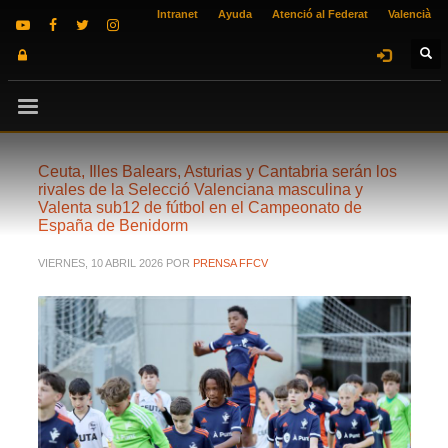
Intranet
Ayuda
Atenció al Federat
Valencià
Ceuta, Illes Balears, Asturias y Cantabria serán los
rivales de la Selecció Valenciana masculina y
Valenta sub12 de fútbol en el Campeonato de
España de Benidorm
VIERNES, 10 ABRIL 2026
POR
PRENSA FFCV