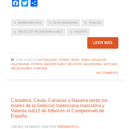
Facebook
Twitter
Compartir
BENIDORM 2026
CESA BENIDORM
RIVALES
SELECCIÓ VALENCIANA SUB12
VALENTA
LEER MÁS
PUBLICADO EN
ACTUALIDAD
,
FÚTBOL MASC. SUB12 SELECCIÓ
VALENCIANA
,
FÚTBOL VALENTA SUB12 SELECCIÓ VALENCIANA
,
NOTICIAS
SELECCIONES
,
PORTADA
NO COMMENTS
Cantabria, Ceuta, Canarias y Navarra serán los
rivales de la Selecció Valenciana masculina y
Valenta sub12 de fútbol en el Campeonato de
España
JUEVES, 06 MARZO 2025
POR
PRENSA FFCV