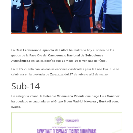
La
Real Federación Española de Fútbol
ha realizado hoy el sorteo de los
grupos de la Fase Oro del
Campeonato Nacional de Selecciones
Autonómicas
en las categorías sub-14 y sub-16 femeninas de fútbol.
La
FFCV
cuenta con las dos selecciones clasificadas para la Fase Oro, que se
celebrará en la provincia de
Zaragoza
del 27 de febrero al 2 de marzo.
Sub-14
En categoría infanti, la
Selecció Valenciana
Valenta
que dirige
Luis Sánchez
ha quedado encuadrada en el Grupo B con
Madrid
,
Navarra
y
Euskadi
como
rivales.