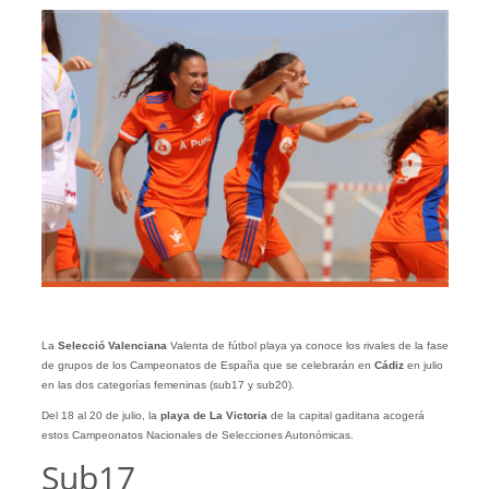
La
Selecció Valenciana
Valenta de fútbol playa ya conoce los rivales de la fase
de grupos de los Campeonatos de España que se celebrarán en
Cádiz
en julio
en las dos categorías femeninas (sub17 y sub20).
Del 18 al 20 de julio, la
playa de La Victoria
de la capital gaditana acogerá
estos Campeonatos Nacionales de Selecciones Autonómicas.
Sub17