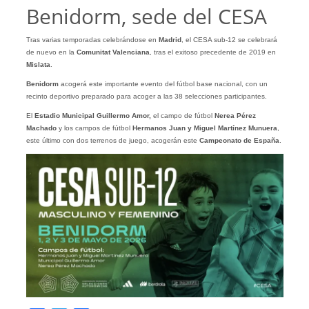
Benidorm, sede del CESA
Tras varias temporadas celebrándose en
Madrid
, el CESA sub-12 se celebrará
de nuevo en la
Comunitat
Valenciana
, tras el exitoso precedente de 2019 en
Mislata
.
Benidorm
acogerá este importante evento del fútbol base nacional, con un
recinto deportivo preparado para acoger a las 38 selecciones participantes.
El
Estadio
Municipal Guillermo Amor,
el campo de fútbol
Nerea Pérez
Machado
y los campos de fútbol
Hermanos Juan y Miguel Martínez Munuera
,
este último con dos terrenos de juego, acogerán este
Campeonato de España
.