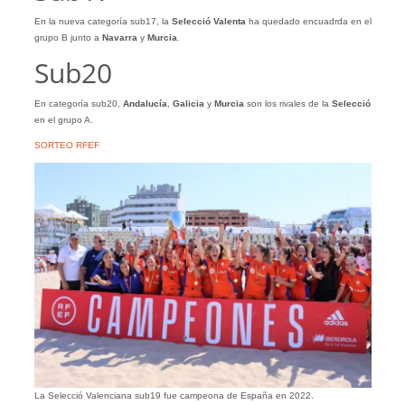
En la nueva categoría sub17, la
Selecció Valenta
ha quedado encuadrda en el
grupo B junto a
Navarra
y
Murcia
.
Sub20
En categoría sub20,
Andalucía
,
Galicia
y
Murcia
son los rivales de la
Selecció
en el grupo A.
SORTEO RFEF
La Selecció Valenciana sub19 fue campeona de España en 2022.