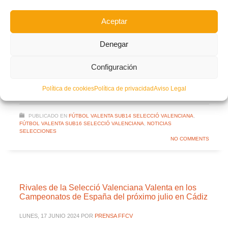
Facebook
Twitter
Compartir
Aceptar
Denegar
GRUPOS
RIVALES
SELECCIÓ VALENCIANA
Configuración
SUB14
SUB16
LEER MÁS
Política de cookies
Política de privacidad
Aviso Legal
PUBLICADO EN
FÚTBOL VALENTA SUB14 SELECCIÓ VALENCIANA
,
FÚTBOL VALENTA SUB16 SELECCIÓ VALENCIANA
,
NOTICIAS
SELECCIONES
NO COMMENTS
Rivales de la Selecció Valenciana Valenta en los
Campeonatos de España del próximo julio en Cádiz
LUNES, 17 JUNIO 2024
POR
PRENSA FFCV