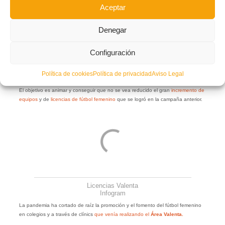
Aceptar
Este viernes ya se han concluido todas las entrevistas con clubes de la
provincia de
Castellón
y la semana que viene se inician las entrevistas con
Denegar
equipos de
Alicante
.
Una vez concluya con
Alicante
,
Valenta
iniciará las entrevistas con los clubes
Configuración
de la provincia de Valencia.
Con esta serie de contactos la
FFCV
pretende estar al lado de los clubes en
Política de cookies
Política de privacidad
Aviso Legal
una temporada atípica debido a la crisis de la
COVID-19
.
El objetivo es animar y conseguir que no se vea reducido el gran
incremento de
equipos
y de
licencias de fútbol femenino
que se logró en la campaña anterior.
Licencias Valenta
Infogram
La pandemia ha cortado de raíz la promoción y el fomento del fútbol femenino
en colegios y a través de clínics
que venía realizando el
Área Valenta.