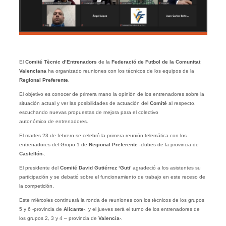
El
Comité Tècnic d’Entrenadors
de la
Federació de Futbol de la Comunitat
Valenciana
ha organizado reuniones con los técnicos de los equipos de la
Regional Preferente
.
El objetivo es conocer de primera mano la opinión de los entrenadores sobre la
situación actual y ver las posibilidades de actuación del
Comité
al respecto,
escuchando nuevas propuestas de mejora para el colectivo
autonómico de entrenadores.
El martes 23 de febrero se celebró la primera reunión telemática con los
entrenadores del Grupo 1 de
Regional Preferente
-clubes de la provincia de
Castellón
-.
El presidente del
Comité
David Gutiérrez ‘Guti’
agradeció a los asistentes su
participación y se debatió sobre el funcionamiento de trabajo en este receso de
la competición.
Este miércoles continuará la ronda de reuniones con los técnicos de los grupos
5 y 6 -provincia de
Alicante
-, y el jueves será el turno de los entrenadores de
los grupos 2, 3 y 4 – provincia de
Valencia
-.