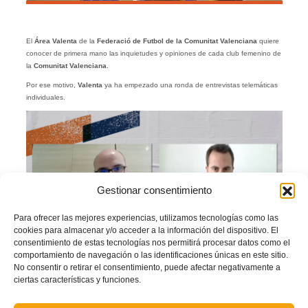
El
Área Valenta
de la
Federació de Futbol de la Comunitat Valenciana
quiere
conocer de primera mano las inquietudes y opiniones de cada club femenino de
la
Comunitat Valenciana
.
Por ese motivo,
Valenta
ya ha empezado una ronda de entrevistas telemáticas
individuales.
Gestionar consentimiento
Para ofrecer las mejores experiencias, utilizamos tecnologías como las
cookies para almacenar y/o acceder a la información del dispositivo. El
consentimiento de estas tecnologías nos permitirá procesar datos como el
comportamiento de navegación o las identificaciones únicas en este sitio.
Reunión telemática de José Andrés Menchero, director del Área Valenta, con
No consentir o retirar el consentimiento, puede afectar negativamente a
Mario Llácer, del FC Andiamo Vila-real
ciertas características y funciones.
Se va a hacer con los 142 clubes de la
Comunitat Valenciana
que tienen al
menos un equipo de fútbol femenino.