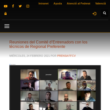
Intranet
Ayuda
Atenció al Federat
Valencià
Reuniones del Comité d’Entrenadors con los
técnicos de Regional Preferente
MIÉRCOLES, 24 FEBRERO 2021
POR
PRENSA FFCV