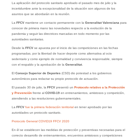
La aplicación del protocolo sanitario aprobado el pasado mes de julio y la
incertidumbre ante la excepcionalidad de la situación son algunos de los
asuntos que se abordarán en la reunión.
La
FFCV
mantiene un contacto permanente con la
Generalitat Valenciana
para
conocer de primera mano las novedades respecto a la evolución de la
pandemia y seguir las directrices marcadas en todo momento por las
autoridades sanitarias.
Desde la
FFCV
se apuesta por el inicio de las competiciones en las fechas
programadas, por la libertad de hacer deporte como alternativa al ocio
sedentario y como ejemplo de normalidad y convivencia responsable, siempre
con el respaldo y la aprobación de la
Generalitat
.
El
Consejo Superior de Deportes
(CSD) dio potestad a los gobiernos
autonómicos para redactar su propio protocolo de actuación.
El pasado 30 de julio, la
FFCV
presentó un
Protocolo relativo a la Protección
y Prevención
frente al
COVID-19
en entrenamientos, amistosos y competición,
atendiendo a las resoluciones gubernamentales.
La
FFCV
fue la primera federación territorial
en tener aprobado por las
autoridades un protocolo sanitario.
Protocolo General COVID19 FFCV 2020
En él se establecen las medidas de protección y preventivas necesarias para el
correcto desarrollo de entrenamientos, encuentros amistosos y competiciones