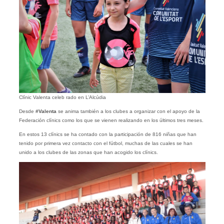
Clínic Valenta celeb rado en L’Alcúdia
Desde
#Valenta
se anima también a los clubes a organizar con el apoyo de la
Federación clínics como los que se vienen realizando en los últimos tres meses.
En estos 13 clínics se ha contado con la participación de 816 niñas que han
tenido por primera vez contacto con el fútbol, muchas de las cuales se han
unido a los clubes de las zonas que han acogido los clínics.