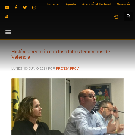
Intranet
Ayuda
Atenció al Federat
Valencià
Histórica reunión con los clubes femeninos de
Valencia
LUNES, 03 JUNIO 2019
POR
PRENSA FFCV