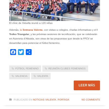
El clínic de Xirivella reunió a 120 niñas
Además,
la
Setmana Valenta
,
con visitas a colegios, charlas informativas y el
I
Trofeo Triangular
, y las próximas sesiones de tecnificación, que se celebrarán
en Atzeneta d’Albaida, son otras de las propuestas que desde la FFCV se
desarrollan para potenciar el fútbol femenino.
Facebook
Twitter
Compartir
FÚTBOL FEMENINO
REUNIÓN CLUBES FEMENINOS
VALENCIA
VALENTA
LEER MÁS
PUBLICADO EN
NOTICIAS VALENTA
,
PORTADA
NO COMMENTS