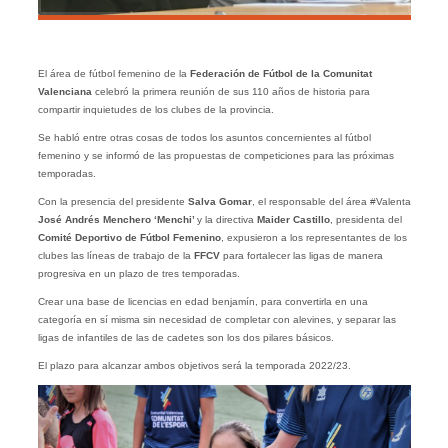
El área de fútbol femenino de la
Federación de Fútbol de la Comunitat
Valenciana
celebró la primera reunión de sus 110 años de historia para
compartir inquietudes de los clubes de la provincia.
Se habló entre otras cosas de todos los asuntos concernientes al fútbol
femenino y se informó de las propuestas de competiciones para las próximas
temporadas.
Con la presencia del presidente
Salva Gomar
, el responsable del área #Valenta
José Andrés Menchero
‘Menchi’
y la directiva
Maider Castillo
, presidenta del
Comité Deportivo de Fútbol Femenino
, expusieron a los representantes de los
clubes las líneas de trabajo de la
FFCV
para fortalecer las ligas de manera
progresiva en un plazo de tres temporadas.
Crear una base de licencias en edad benjamín, para convertirla en una
categoría en sí misma sin necesidad de completar con alevines, y separar las
ligas de infantiles de las de cadetes son los dos pilares básicos.
El plazo para alcanzar ambos objetivos será la temporada 2022/23.