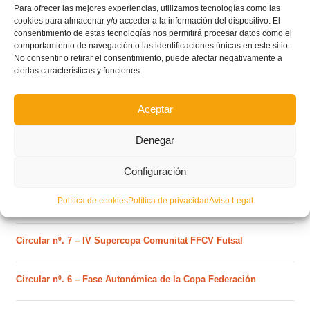
Para ofrecer las mejores experiencias, utilizamos tecnologías como las
cookies para almacenar y/o acceder a la información del dispositivo. El
consentimiento de estas tecnologías nos permitirá procesar datos como el
comportamiento de navegación o las identificaciones únicas en este sitio.
No consentir o retirar el consentimiento, puede afectar negativamente a
ciertas características y funciones.
POSTS RECIENTES
Aceptar
Ferran Torres se da un baño de masas y se convierte
en el embajador de la Comunitat Valenciana
Denegar
Configuración
Estos son los dos grupos y calendarios de Lliga
Comunitat para la temporada 2026/2027
Política de cookies
Política de privacidad
Aviso Legal
Circular nº. 7 – IV Supercopa Comunitat FFCV Futsal
Circular nº. 6 – Fase Autonómica de la Copa Federación