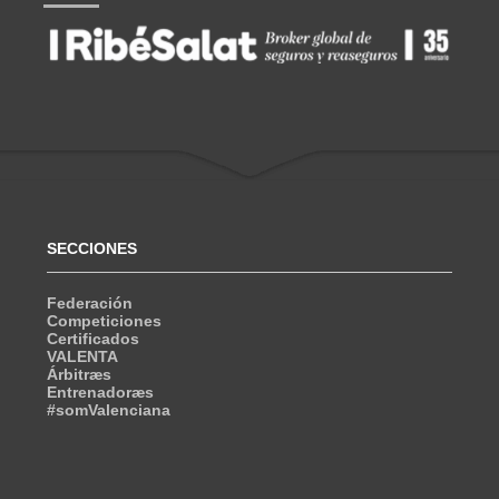
SECCIONES
Federación
Competiciones
Certificados
VALENTA
Árbitræs
Entrenadoræs
#somValenciana