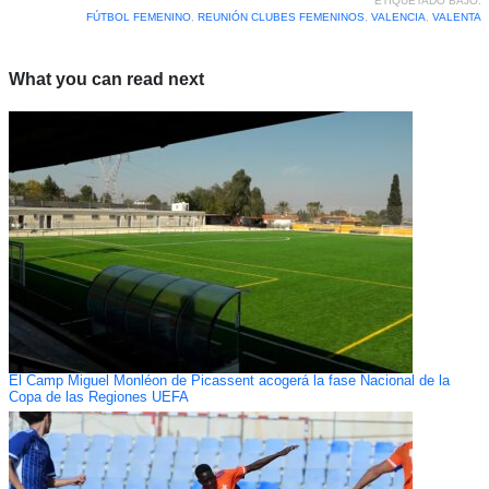
ETIQUETADO BAJO:
FÚTBOL FEMENINO
,
REUNIÓN CLUBES FEMENINOS
,
VALENCIA
,
VALENTA
What you can read next
El Camp Miguel Monléon de Picassent acogerá la fase Nacional de la
Copa de las Regiones UEFA