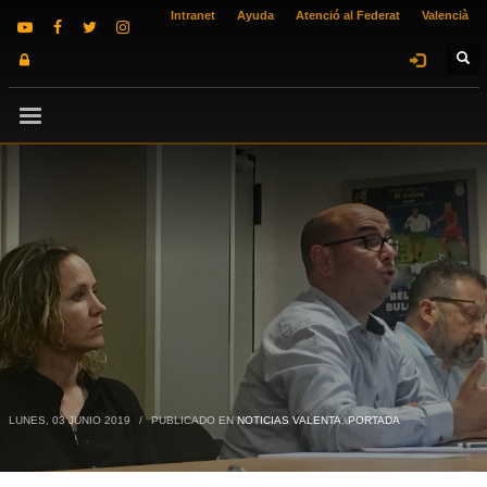
Intranet
Ayuda
Atenció al Federat
Valencià
LUNES, 03 JUNIO 2019
/
PUBLICADO EN
NOTICIAS VALENTA
,
PORTADA