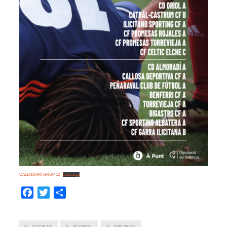
CALENDARI GRUP 12
Descarga
Facebook
Twitter
Compartir
CADETE
FÚTBOL
GRUPOS