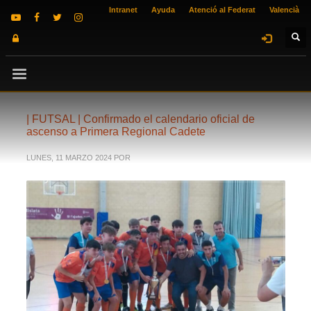
Intranet
Ayuda
Atenció al Federat
Valencià
| FUTSAL | Confirmado el calendario oficial de
ascenso a Primera Regional Cadete
LUNES, 11 MARZO 2024
POR