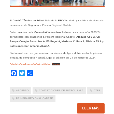
El
Comité Técnico de Fútbol Sala
de la
FFCV
ha dado ya validez al calendario
de ascenso de Segunda a Primera Regional Cadete.
Seis conjuntos de la
Comunitat Valenciana
lucharán esta campaña 2023/24
por hacerse con el ascenso a Primera Regional Cadete:
Alaquas CFS A, CD
Parque Colegio Santa Ana A, FS Puçol A, Maristas Cullera A, Mislata FS A
y
Salesianos San Antonio Abad A
.
Conformados en un grupo único con sistema de liga a doble vuelta, la primera
jornada de competición tendrá lugar el próximo dia 24 de marzo de 2024.
Calendario-Fase-Ascenso-1a-Regional-Cadete
Descarga
Facebook
Twitter
Compartir
ASCENSO
COMPETICIONES DE FÚTBOL SALA
CTFS
PRIMERA REGIONAL CADETE
LEER MÁS