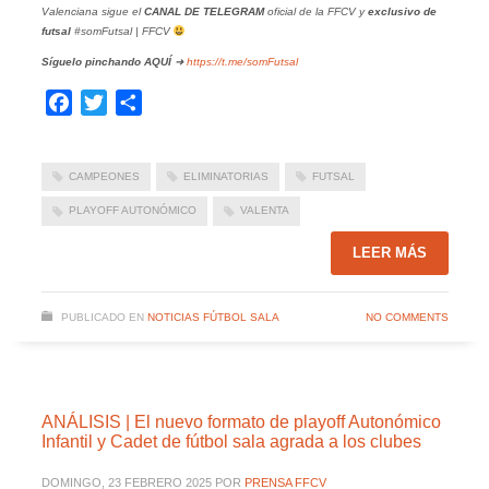
Valenciana sigue el
CANAL DE TELEGRAM
oficial de la FFCV y
exclusivo de
futsal
#somFutsal | FFCV
Síguelo pinchando
AQUÍ
➜
https://t.me/somFutsal
Facebook
Twitter
Compartir
CAMPEONES
ELIMINATORIAS
FUTSAL
PLAYOFF AUTONÓMICO
VALENTA
LEER MÁS
PUBLICADO EN
NOTICIAS FÚTBOL SALA
NO COMMENTS
ANÁLISIS | El nuevo formato de playoff Autonómico
Infantil y Cadet de fútbol sala agrada a los clubes
DOMINGO, 23 FEBRERO 2025
POR
PRENSA FFCV