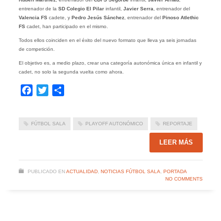
entrenador de la
SD Colegio El Pilar
infantil,
Javier Serra
, entrenador del
Valencia FS
cadete, y
Pedro Jesús Sánchez
, entrenador del
Pinoso Atlethic
FS
cadet, han participado en el mismo.
Todos ellos coinciden en el éxito del nuevo formato que lleva ya seis jornadas
de competición.
El objetivo es, a medio plazo, crear una categoría autonómica única en infantil y
cadet, no solo la segunda vuelta como ahora.
Facebook
Twitter
Compartir
FÚTBOL SALA
PLAYOFF AUTONÓMICO
REPORTAJE
LEER MÁS
PUBLICADO EN
ACTUALIDAD
,
NOTICIAS FÚTBOL SALA
,
PORTADA
NO COMMENTS