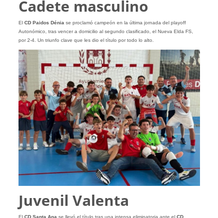
Cadete masculino
El
CD Paidos Dénia
se proclamó campeón en la última jornada del playoff
Autonómico, tras vencer a domicilio al segundo clasificado, el Nueva Elda FS,
por 2-4. Un triunfo clave que les dio el título por todo lo alto.
Juvenil Valenta
El
CD Santa Ana
se llevó el título tras una intensa eliminatoria ante el
CD