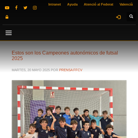
Intranet
Ayuda
Atenció al Federat
Valencià
Estos son los Campeones autonómicos de futsal
2025
MARTES, 20 MAYO 2025
POR
PRENSA FFCV