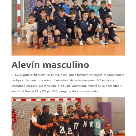
Alevín masculino
El
CD Exposición
sumo un nuevo éxito, pues también consiguió el campeonato
de liga en la categoría alevín. Levantó el título tras empatar 2-2 en la ida
disputada en Elda. En la vuelta, el equipo valenciano mostró su superioridad y
venció al Nueva Elda FS por 4-2, asegurando el campeonato.