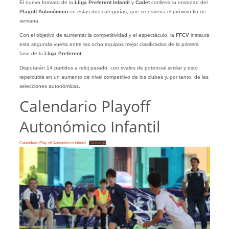
El nuevo formato de la
Lliga Preferent Infantil
y
Cadet
conlleva la novedad del
Playoff Autonómico
en estas dos categorías, que se estrena el próximo fin de
semana.
Con el objetivo de aumentar la competitividad y el espectáculo, la
FFCV
instaura
esta segunda vuelta entre los ocho equipos mejor clasificados de la primera
fase de la
Lliga Preferent
.
Disputarán 14 partidos a reloj parado, con rivales de potencial similar y esto
repercutirá en un aumento de nivel competitivo de los clubes y, por tanto, de las
selecciones autonómicas.
Calendario Playoff
Autonómico Infantil
Calendario Play off Autonómico Infantil
Descarga