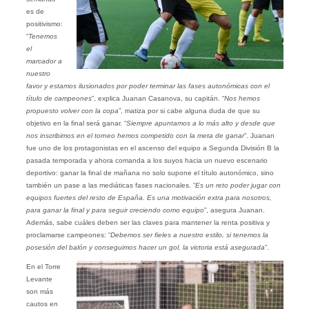
es de
positivismo:
“
Tenemos
el
marcador a
nuestro
favor y estamos ilusionados por poder terminar las fases autonómicas con el
título de campeones
”, explica Juanan Casanova, su capitán. “
Nos hemos
propuesto volver con la copa
”, matiza por si cabe alguna duda de que su
objetivo en la final será ganar. “
Siempre apuntamos a lo más alto y desde que
nos inscribimos en el torneo hemos competido con la meta de ganar
”. Juanan
fue uno de los protagonistas en el ascenso del equipo a Segunda División B la
pasada temporada y ahora comanda a los suyos hacia un nuevo escenario
deportivo: ganar la final de mañana no solo supone el título autonómico, sino
también un pase a las mediáticas fases nacionales. “
Es un reto poder jugar con
equipos fuertes del resto de España. Es una motivación extra para nosotros,
para ganar la final y para seguir creciendo como equipo
”, asegura Juanan.
Además, sabe cuáles deben ser las claves para mantener la renta positiva y
proclamarse campeones: “
Debemos ser fieles a nuestro estilo, si tenemos la
posesión del balón y conseguimos hacer un gol, la victoria está asegurada
”.
En el Torre
Levante
son más
cautos en