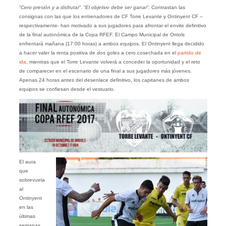
“
Cero presión y a disfrutar
”. “
El objetivo debe ser ganar
”. Contrastan las
consignas con las que los entrenadores de CF Torre Levante y Ontinyent CF –
respectivamente- han motivado a sus jugadores para afrontar el envite definitivo
de la final autonómica de la Copa RFEF. El Campo Municipal de Orriols
enfrentará mañana (17:00 horas) a ambos equipos. El Ontinyent llega decidido
a hacer valer la renta positiva de dos goles a cero cosechada en el
partido de
ida
, mientras que el Torre Levante volverá a conceder la oportunidad y el reto
de comparecer en el escenario de una final a sus jugadores más jóvenes.
Apenas 24 horas antes del desenlace definitivo, los capitanes de ambos
equipos se confiesan desde el vestuario.
El aura
que
sobrevuela
al
Ontinyent
en las
últimas
semanas