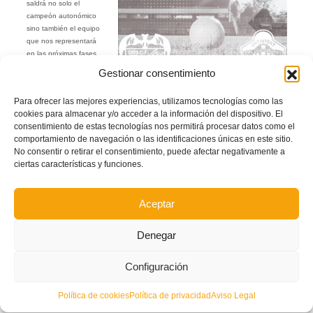
saldrá no solo el
campeón autonómico
sino también el equipo
que nos representará
en las próximas fases
nacionales de la Copa
Gestionar consentimiento
RFEF. Ya avisaron los
capitanes, en la
Para ofrecer las mejores experiencias, utilizamos tecnologías como las
entrevista concedida a
cookies para almacenar y/o acceder a la información del dispositivo. El
la FFCV
, que sus
consentimiento de estas tecnologías nos permitirá procesar datos como el
aficiones no fallarán a
comportamiento de navegación o las identificaciones únicas en este sitio.
la cita. Todos los
No consentir o retirar el consentimiento, puede afectar negativamente a
jugadores del Torre
ciertas características y funciones.
Levante, como la gran familia que se sienten, estarán en la grada animando a
su equipo y el Ontinyent ha movilizado autobuses para viajar junto a sus
aficionados a esta gran cita. Pero para todos aquellos que no puedan
Aceptar
desplazarse hasta las instalaciones de Orriols, la Federación habilitará el directo
en streaming. No hay excusa, nadie puede faltar al emocionante desenlace de
la Copa RFEF.
Denegar
Autor: Prensa FFCV
Configuración
Facebook
Twitter
Compartir
Política de cookies
Política de privacidad
Aviso Legal