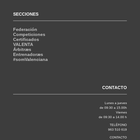
SECCIONES
Federación
Competiciones
Certificados
VALENTA
Árbitræs
Entrenadoræs
#somValenciana
CONTACTO
Lunes a jueves
de 09:30 a 15.00h
Viernes
de 09:30 a 14.00 h
TELÉFONO
963 510 619
CONTACTO