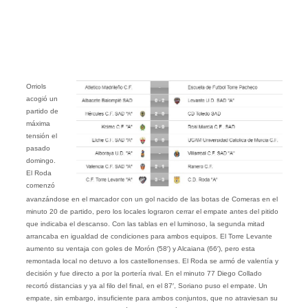
Orriols
acogió un
partido de
máxima
tensión el
pasado
domingo.
El Roda
comenzó
avanzándose en el marcador con un gol nacido de las botas de Comeras en el
minuto 20 de partido, pero los locales lograron cerrar el empate antes del pitido
que indicaba el descanso. Con las tablas en el luminoso, la segunda mitad
arrancaba en igualdad de condiciones para ambos equipos. El Torre Levante
aumento su ventaja con goles de Morón (58′) y Alcaiana (66′), pero esta
remontada local no detuvo a los castellonenses. El Roda se armó de valentía y
decisión y fue directo a por la portería rival. En el minuto 77 Diego Collado
recortó distancias y ya al filo del final, en el 87′, Soriano puso el empate. Un
empate, sin embargo, insuficiente para ambos conjuntos, que no atraviesan su