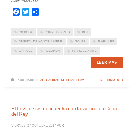
Autor: Prensa FFCV
Facebook
Twitter
Compartir
CD RODA
COMPETICIONES
DHJ
DIVISIÓN DE HONOR JUVENIL
GOLES
JUVENILES
ORRIOLS
RESUMEN
TORRE LEVANTE
LEER MÁS
PUBLICADO EN
ACTUALIDAD
,
NOTICIAS FFCV
NO COMMENTS
El Levante se reencuentra con la victoria en Copa
del Rey
VIERNES, 27 OCTUBRE 2017
POR