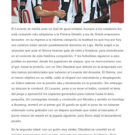
El Levante se medía ante un rival de igual entidad. Aunque a los catalanes les
está costando más adaptarse a la Primera División y los de Orriols empezaron
lanzados en su regreso a la máxima categoría; la realidad es que hoy por hoy
sus caminos están siendo paralelamente discretos en Liga. Muñiz exigió a su
vestuario que ante el Girona hicieran gala de valor y fortaleza, para reivindicarse
en el contexto de esta histórica competición. Y los futbolistas siguieron a pies
juntillas su premisa, desde los jugadores de ataque, que se reencontraron con
el gol, hasta la portería, con un Oier Olazábal que debutó en la temporada con
tres manos providenciales que salvaron al Levante del desastre. El Girona, con
el mismo objetivo en su mirilla, saltó al césped con atrevimiento y desplegando
un fútbol valiente con la presión alta y dominando en la posesión. Sin embargo,
su descaro le condenó. El Levante, pese a no tener el balón, controló el ritmo
del juego y aprovechó los espacios generados para colarse hasta el área
pequeña. Un contragolpe iniciado y conducido por Morales y servido en bandeja
a Boateng, terminó en el primer gol. El ganés se quitó el peso de no haberse
estrenado como goleador con un disparo acertado que subió al marcador. A
punto estuvo de repetir en la jugada siguiente, pero Bono atajó el lanzamiento
picado.
En la segunda mitad, con un guión muy similar, Olazábal se convirtió en el
máximo protagonista del Levante, atajando las intentonas del Girona. Pero