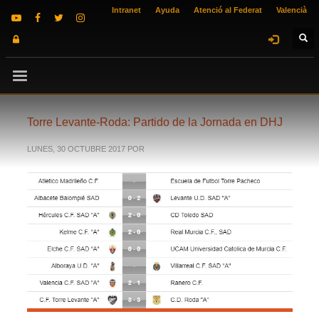
Intranet
Ayuda
Atenció al Federat
Valencià
Torre Levante-Roda: Partido de la Jornada en DHJ
LUNES, 30 OCTUBRE 2017
POR