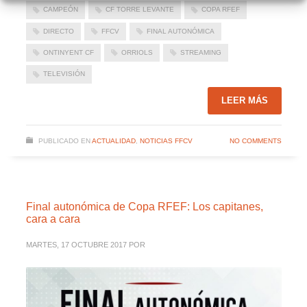
CAMPEÓN
CF TORRE LEVANTE
COPA RFEF
DIRECTO
FFCV
FINAL AUTONÓMICA
ONTINYENT CF
ORRIOLS
STREAMING
TELEVISIÓN
LEER MÁS
PUBLICADO EN
ACTUALIDAD
,
NOTICIAS FFCV
NO COMMENTS
Final autonómica de Copa RFEF: Los capitanes,
cara a cara
MARTES, 17 OCTUBRE 2017
POR