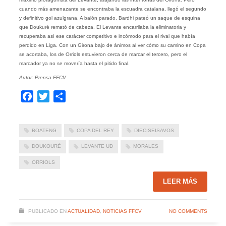
cuando más amenazante se encontraba la escuadra catalana, llegó el segundo
y definitivo gol azulgrana. A balón parado. Bardhi pateó un saque de esquina
que Doukuré remató de cabeza. El Levante encarrilaba la eliminatoria y
recuperaba así ese carácter competitivo e incómodo para el rival que había
perdido en Liga. Con un Girona bajo de ánimos al ver cómo su camino en Copa
se acortaba, los de Orriols estuvieron cerca de marcar el tercero, pero el
marcador ya no se movería hasta el pitido final.
Autor: Prensa FFCV
Facebook
Twitter
Compartir
BOATENG
COPA DEL REY
DIECISEISAVOS
DOUKOURÉ
LEVANTE UD
MORALES
ORRIOLS
LEER MÁS
PUBLICADO EN
ACTUALIDAD
,
NOTICIAS FFCV
NO COMMENTS