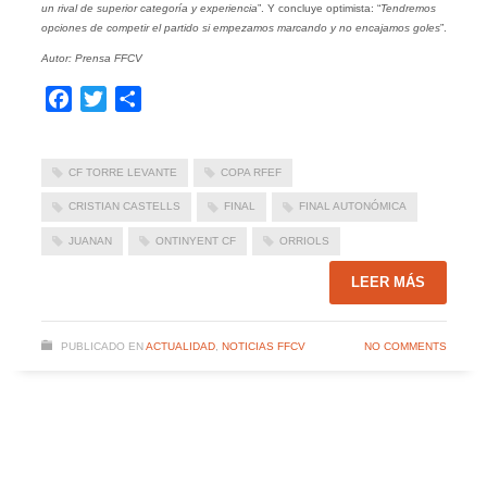
un rival de superior categoría y experiencia
”. Y concluye optimista: “
Tendremos
opciones de competir el partido si empezamos marcando y no encajamos goles
”.
Autor: Prensa FFCV
Facebook
Twitter
Compartir
CF TORRE LEVANTE
COPA RFEF
CRISTIAN CASTELLS
FINAL
FINAL AUTONÓMICA
JUANAN
ONTINYENT CF
ORRIOLS
LEER MÁS
PUBLICADO EN
ACTUALIDAD
,
NOTICIAS FFCV
NO COMMENTS