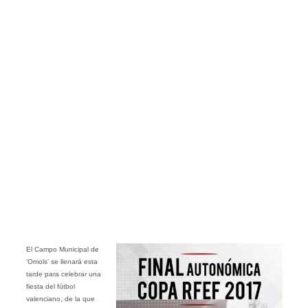
El Campo Municipal de
‘Orriols’ se llenará esta
tarde para celebrar una
fiesta del fútbol
valenciano, de la que