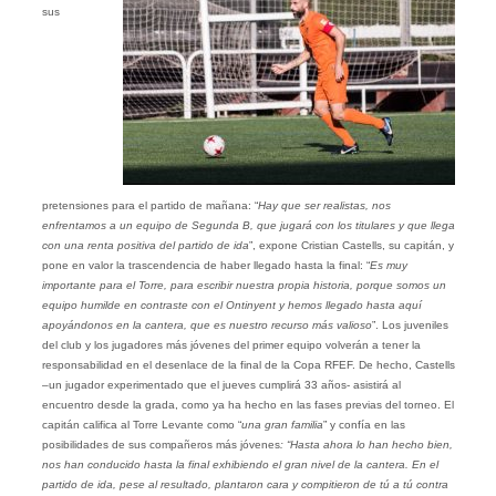
sus
pretensiones para el partido de mañana: “
Hay que ser realistas, nos
enfrentamos a un equipo de Segunda B, que jugará con los titulares y que llega
con una renta positiva del partido de ida
”, expone Cristian Castells, su capitán, y
pone en valor la trascendencia de haber llegado hasta la final: “
Es muy
importante para el Torre, para escribir nuestra propia historia, porque somos un
equipo humilde en contraste con el Ontinyent y hemos llegado hasta aquí
apoyándonos en la cantera, que es nuestro recurso más valioso
”. Los juveniles
del club y los jugadores más jóvenes del primer equipo volverán a tener la
responsabilidad en el desenlace de la final de la Copa RFEF. De hecho, Castells
–un jugador experimentado que el jueves cumplirá 33 años- asistirá al
encuentro desde la grada, como ya ha hecho en las fases previas del torneo. El
capitán califica al Torre Levante como “
una gran familia
” y confía en las
posibilidades de sus compañeros más jóvenes
: “Hasta ahora lo han hecho bien,
nos han conducido hasta la final exhibiendo el gran nivel de la cantera. En el
partido de ida, pese al resultado, plantaron cara y compitieron de tú a tú contra