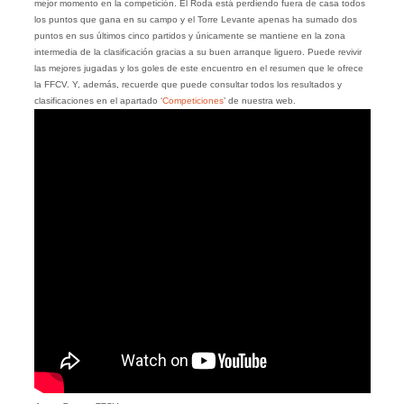
mejor momento en la competición. El Roda está perdiendo fuera de casa todos
los puntos que gana en su campo y el Torre Levante apenas ha sumado dos
puntos en sus últimos cinco partidos y únicamente se mantiene en la zona
intermedia de la clasificación gracias a su buen arranque liguero. Puede revivir
las mejores jugadas y los goles de este encuentro en el resumen que le ofrece
la FFCV. Y, además, recuerde que puede consultar todos los resultados y
clasificaciones en el apartado ‘
Competiciones
’ de nuestra web.