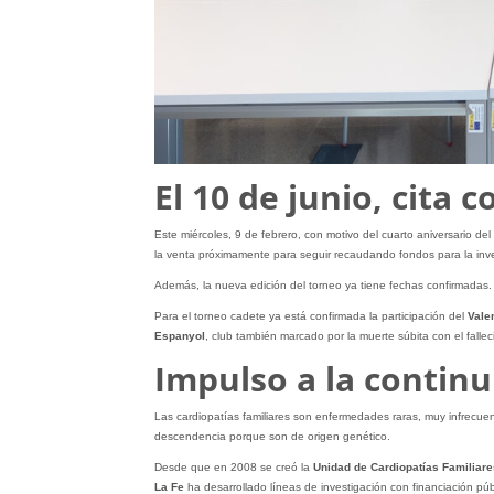
El 10 de junio, cita c
Este miércoles, 9 de febrero, con motivo del cuarto aniversario del
la venta próximamente para seguir recaudando fondos para la inve
Además, la nueva edición del torneo ya tiene fechas confirmadas. 
Para el torneo cadete ya está confirmada la participación del
Vale
Espanyol
, club también marcado por la muerte súbita con el falle
Impulso a la continu
Las cardiopatías familiares son enfermedades raras, muy infrecue
descendencia porque son de origen genético.
Desde que en 2008 se creó la
Unidad de Cardiopatías Familiare
La Fe
ha desarrollado líneas de investigación con financiación púb