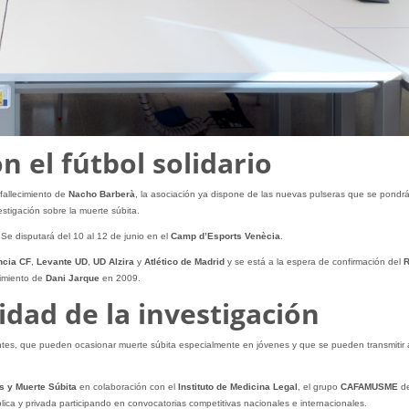
on el fútbol solidario
 fallecimiento de
Nacho Barberà
, la asociación ya dispone de las nuevas pulseras que se pondr
stigación sobre la muerte súbita.
Se disputará del 10 al 12 de junio en el
Camp d’Esports Venècia
.
ncia CF
,
Levante UD
,
UD Alzira
y
Atlético de Madrid
y se está a la espera de confirmación del
cimiento de
Dani Jarque
en 2009.
idad de la investigación
ntes, que pueden ocasionar muerte súbita especialmente en jóvenes y que se pueden transmitir 
s y Muerte Súbita
en colaboración con el
Instituto de Medicina Legal
, el grupo
CAFAMUSME
de
lica y privada participando en convocatorias competitivas nacionales e internacionales.