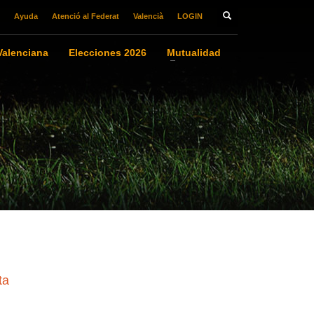
Ayuda
Atenció al Federat
Valencià
LOGIN
alenciana
Elecciones 2026
Mutualidad
ta