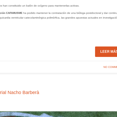
os han constituido un balón de oxígeno para mantenerlas activas.
ación CAFAMUSME
ha podido mantener la contratación de una bióloga postdoctoral y dar contin
aquicardia ventricular catecolaminérgica polimórfica, las grandes apuestas actuales en investigaci
LEER MÁ
NO COMM
rial Nacho Barberà