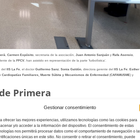
berà
,
Carmen Expósito
, secretaria de la asociación,
Juan Antonio Sanjuán
y
Rafa Asensio
,
idente de la
FFCV
, han asistido en representación de la parte ‘futbolística’.
 del
IIS La Fe
, el doctor
Guillermo Sanz
;
Sonia Galdón
, directora gerente del
IIS La Fe
;
Esther
n
Cardiopatías Familiares, Muerte Súbita y Mecanismos de Enfermedad
(
CAFAMUSME
) y
 de Primera
ruplicar la aportación del año 2020. En 2021 se han recaudado 20.000€ gracias, principalment
Gestionar consentimiento
, así como los alzireños que juegan en la máxima categoría fuera de
España
como
Valiente
,
a ofrecer las mejores experiencias, utilizamos tecnologías como las cookies para
tas o guantes que se rifaban durante el torneo o se vendían posteriormente online.
acenar y/o acceder a la información del dispositivo. El consentimiento de estas
nologías nos permitirá procesar datos como el comportamiento de navegación o la
s, pero sobre todo de los pequeños que llenaron de fútbol el resto de los campos, colaboraron
ntificaciones únicas en este sitio. No consentir o retirar el consentimiento, puede