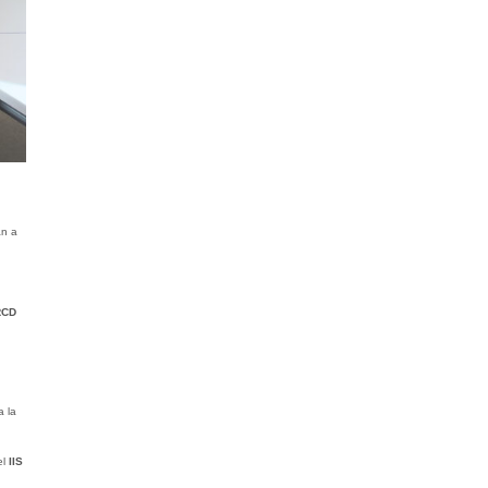
án a
RCD
a la
l
IIS