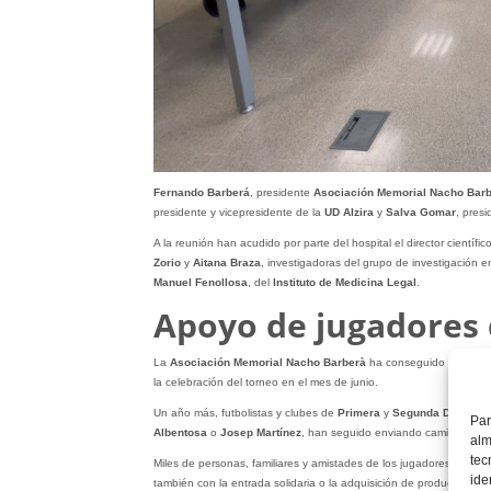
Fernando Barberá
, presidente
Asociación Memorial Nacho Bar
presidente y vicepresidente de la
UD Alzira
y
Salva Gomar
, pres
A la reunión han acudido por parte del hospital el director científico
Zorio
y
Aitana Braza
, investigadoras del grupo de investigación e
Manuel Fenollosa
, del
Instituto de Medicina Legal
.
Apoyo de jugadores
La
Asociación Memorial Nacho Barberà
ha conseguido casi cuad
la celebración del torneo en el mes de junio.
Un año más, futbolistas y clubes de
Primera
y
Segunda División
Par
Albentosa
o
Josep Martínez
, han seguido enviando camisetas, bo
alm
tec
Miles de personas, familiares y amistades de los jugadores cadete
ide
también con la entrada solidaria o la adquisición de productos.