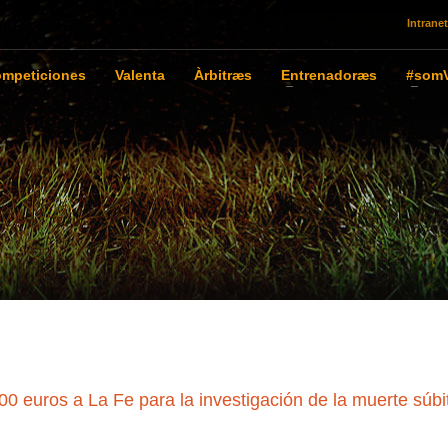
Intranet
mpeticiones
Valenta
Àrbitræs
Entrenadoræs
#somV
 euros a La Fe para la investigación de la muerte súbi