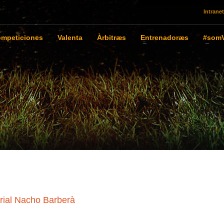
Intranet
mpeticiones
Valenta
Àrbitræs
Entrenadoræs
#somV
rial Nacho Barberà