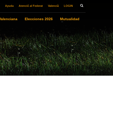
Ayuda
Atenció al Federat
Valencià
LOGIN
alenciana
Elecciones 2026
Mutualidad