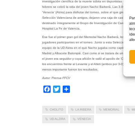
investigación científica de la muerte súbita en deportistas y evita
febrero se cobró la vida del joven Nacho Barberá. Las 3.000 perso
‘Venecia’ (Alzira) para disfrutar del torneo, sobre el que giraba el 
Par
Selección Valenciana de amigos, dejaron una caja de casi 30.000
alm
destinado íntegramente al Grupo de Investigación de Cardiopatías
tec
Hospital La Fe de Valencia.
ide
Ese fue el primer gran gol del Memorial Nacho Barberá, los siguien
afe
jugadores participantes en el torneo. Junto a esta Selección Valenc
equipo de la UD Alzira en el que Nacho jugaba como capitán, parti
Madrid y Albacete Balompié. Casi como si se tratara de un guion es
el joven era seguidor y cuya afición le valió el apodo de ‘Cholito’
los encuentros frente al Levante y el Atleti (ambos por 3-0). Solo l
menos importante fueron los resultados.
Autor: Prensa FFCV
Facebook
Twitter
Compartir
CHOLITO
LA RIBERA
MEMORIAL
M
UD ALZIRA
VENECIA