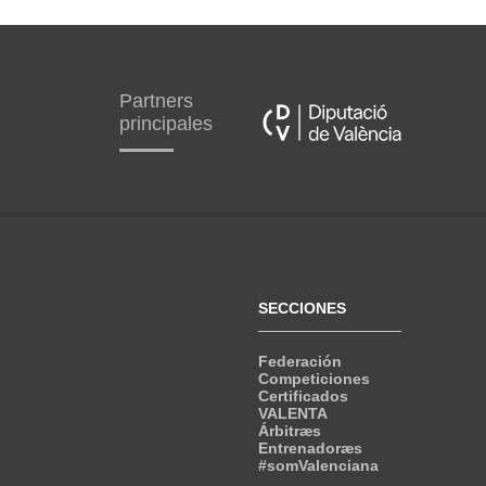
Partners
principales
SECCIONES
Federación
Competiciones
Certificados
VALENTA
Árbitræs
Entrenadoræs
#somValenciana