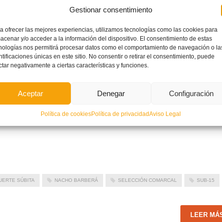
r tragedias como la que el pasado
Gestionar consentimiento
nas que asistieron al estadio
Memorial y en el que participó esta
a ofrecer las mejores experiencias, utilizamos tecnologías como las cookies para
 euros, que se ha
acenar y/o acceder a la información del dispositivo. El consentimiento de estas
 Familiares y Muerte Súbita del
nologías nos permitirá procesar datos como el comportamiento de navegación o la
ntificaciones únicas en este sitio. No consentir o retirar el consentimiento, puede
tes nacieron de las botas de los
ctar negativamente a ciertas características y funciones.
iana tan especial y junto al
ciparon también los cadetes del Valencia CF, CD SB Ontinyent, Levante UD, Villarreal CF, Atlétic
crito por el propio Nacho, el vencedor de este emotivo torneo fue el Atlético de Madrid, club del
Aceptar
Denegar
Configuración
 entre sus compañeros. La Selección Valenciana empató (0-0) su partido contra la UD Alzira y perd
ogró la victoria ante el Albacete, en el duelo por la séptima y octava plaza de un torneo en el que 
Política de cookies
Política de privacidad
Aviso Legal
UERTE SÚBITA
NACHO BARBERÁ
SELECCIÓN COMARCAL
SUB-15
LEER MÁ