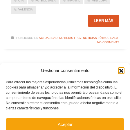
CTA
FÚTBOL SALA
INFANTIL
MINI COPA
VALENCIA
LEER MÁS
PUBLICADO EN
ACTUALIDAD
,
NOTICIAS FFCV
,
NOTICIAS FÚTBOL SALA
NO COMMENTS
Gestionar consentimiento
Para ofrecer las mejores experiencias, utilizamos tecnologías como las
POSTS RECIENTES
cookies para almacenar y/o acceder a la información del dispositivo. El
consentimiento de estas tecnologías nos permitirá procesar datos como el
comportamiento de navegación o las identificaciones únicas en este sitio.
Estos son los dos grupos y calendarios de Lliga
No consentir o retirar el consentimiento, puede afectar negativamente a
Comunitat para la temporada 2026/2027
ciertas características y funciones.
Aceptar
Circular nº. 7 – IV Supercopa Comunitat FFCV Futsal