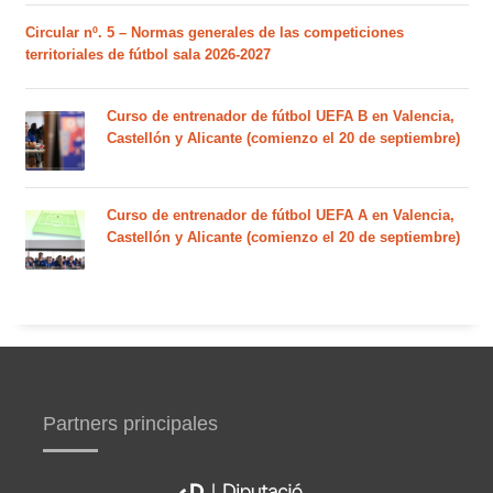
Circular nº. 5 – Normas generales de las competiciones
territoriales de fútbol sala 2026-2027
Curso de entrenador de fútbol UEFA B en Valencia,
Castellón y Alicante (comienzo el 20 de septiembre)
Curso de entrenador de fútbol UEFA A en Valencia,
Castellón y Alicante (comienzo el 20 de septiembre)
Partners principales