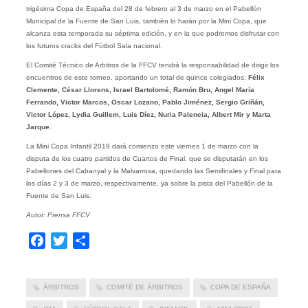
trigésima Copa de España del 28 de febrero al 3 de marzo en el Pabellón
Municipal de la Fuente de San Luis, también lo harán por la Mini Copa, que
alcanza esta temporada su séptima edición, y en la que podremos disfrutar con
los futuros cracks del Fútbol Sala nacional.
El Comité Técnico de Arbitros de la FFCV tendrá la responsabilidad de dirigir los
encuentros de este torneo, aportando un total de quince colegiados:
Félix
Clemente, César Llorens, Israel Bartolomé, Ramón Bru, Angel María
Ferrando, Victor Marcos, Oscar Lozano, Pablo Jiménez, Sergio Griñán,
Victor López, Lydia Guillem, Luis Díez, Nuria Palencia, Albert Mir y Marta
Jarque
.
La Mini Copa Infantil 2019 dará comienzo este viernes 1 de marzo con la
disputa de los cuatro partidos de Cuartos de Final, que se disputarán en los
Pabellones del Cabanyal y la Malvarrosa, quedando las Semifinales y Final para
los días 2 y 3 de marzo, respectivamente, ya sobre la pista del Pabellón de la
Fuente de San Luis.
Autor: Prensa FFCV
Facebook
Twitter
Compartir
ÁRBITROS
COMITÉ DE ÁRBITROS
COPA DE ESPAÑA