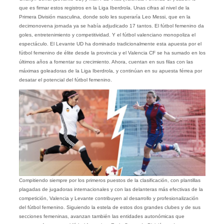
que es firmar estos registros en la Liga Iberdrola. Unas cifras al nivel de la
Primera División masculina, donde solo les superaría Leo Messi, que en la
decimonovena jornada ya se había adjudicado 17 tantos. El fútbol femenino da
goles, entretenimiento y competitividad. Y el fútbol valenciano monopoliza el
espectáculo. El Levante UD ha dominado tradicionalmente esta apuesta por el
fútbol femenino de élite desde la provincia y el Valencia CF se ha sumado en los
últimos años a fomentar su crecimiento. Ahora, cuentan en sus filas con las
máximas goleadoras de la Liga Iberdrola, y continúan en su apuesta férrea por
desatar el potencial del fútbol femenino.
Compitiendo siempre por los primeros puestos de la clasificación, con plantillas
plagadas de jugadoras internacionales y con las delanteras más efectivas de la
competición, Valencia y Levante contribuyen al desarrollo y profesionalización
del fútbol femenino. Siguiendo la estela de estos dos grandes clubes y de sus
secciones femeninas, avanzan también las entidades autonómicas que