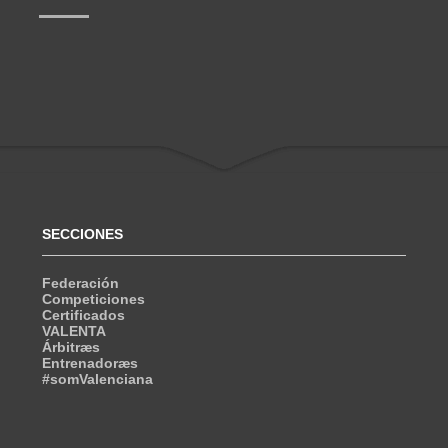
SECCIONES
Federación
Competiciones
Certificados
VALENTA
Árbitræs
Entrenadoræs
#somValenciana