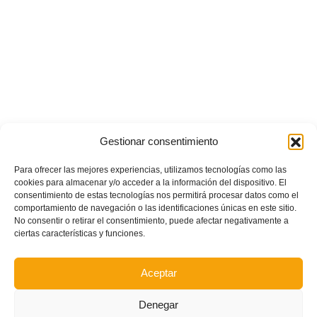
Gestionar consentimiento
Para ofrecer las mejores experiencias, utilizamos tecnologías como las
Tras la
cookies para almacenar y/o acceder a la información del dispositivo. El
abultada
consentimiento de estas tecnologías nos permitirá procesar datos como el
victoria por
comportamiento de navegación o las identificaciones únicas en este sitio.
0-6 ante
No consentir o retirar el consentimiento, puede afectar negativamente a
Israel,
ciertas características y funciones.
España
debe
disputar
Aceptar
dos
nuevos
partidos
Denegar