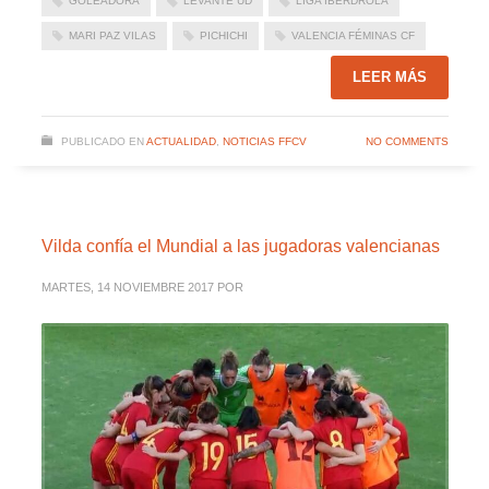
GOLEADORA
LEVANTE UD
LIGA IBERDROLA
MARI PAZ VILAS
PICHICHI
VALENCIA FÉMINAS CF
LEER MÁS
PUBLICADO EN
ACTUALIDAD
,
NOTICIAS FFCV
NO COMMENTS
Vilda confía el Mundial a las jugadoras valencianas
MARTES, 14 NOVIEMBRE 2017
POR