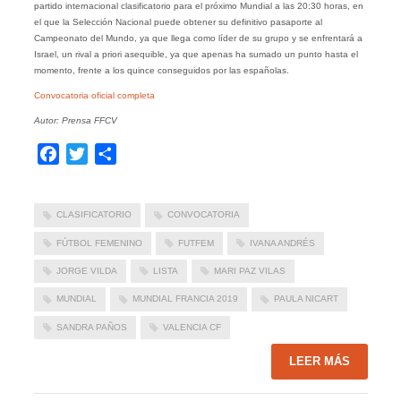
partido internacional clasificatorio para el próximo Mundial a las 20:30 horas, en
el que la Selección Nacional puede obtener su definitivo pasaporte al
Campeonato del Mundo, ya que llega como líder de su grupo y se enfrentará a
Israel, un rival a priori asequible, ya que apenas ha sumado un punto hasta el
momento, frente a los quince conseguidos por las españolas.
Convocatoria oficial completa
Autor: Prensa FFCV
Facebook
Twitter
Compartir
CLASIFICATORIO
CONVOCATORIA
FÚTBOL FEMENINO
FUTFEM
IVANA ANDRÉS
JORGE VILDA
LISTA
MARI PAZ VILAS
MUNDIAL
MUNDIAL FRANCIA 2019
PAULA NICART
SANDRA PAÑOS
VALENCIA CF
LEER MÁS