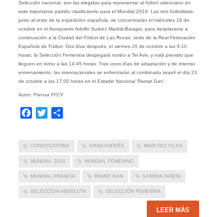
Selección nacional, son las elegidas para representar al fútbol valenciano en
este importante partido clasificatorio para el Mundial 2019. Las tres futbolistas,
junto al resto de la expedición española, se concentrarán el miércoles 18 de
octubre en el Aeropuerto Adolfo Suárez Madrid-Barajas, para desplazarse a
continuación a la Ciudad del Fútbol de Las Rozas, sede de la Real Federación
Española de Fútbol. Dos días después, el viernes 20 de octubre a las 9:10
horas, la Selección Femenina despegará rumbo a Tel Aviv, y está previsto que
lleguen en torno a las 14:45 horas. Tras unos días de adaptación y de intenso
entrenamiento, las internacionales se enfrentarán al combinado israelí el día 23
de octubre a las 17:00 horas en el Estadio Nacional ‘Ramat Gan’.
Autor: Prensa FFCV
Facebook
Twitter
Compartir
CONVOCATORIA
IVANA ANDRÉS
MARI PAZ VILAS
MUNDIAL 2019
MUNDIAL FEMENINO
MUNDIAL FRANCIA
RAMAT GAN
SANDRA PAÑOS
SELECCIÓN ABSOLUTA
SELECCIÓN FEMENINA
LEER MÁS