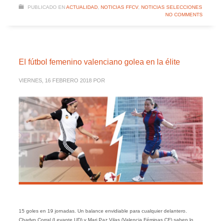
PUBLICADO EN
ACTUALIDAD
,
NOTICIAS FFCV
,
NOTICIAS SELECCIONES
NO COMMENTS
El fútbol femenino valenciano golea en la élite
VIERNES, 16 FEBRERO 2018
POR
15 goles en 19 jornadas. Un balance envidiable para cualquier delantero.
Charlyn Corral (Levante UD) y Mari Paz Vilas (Valencia Féminas CF) saben lo