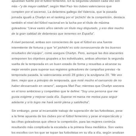
apuestan fuerte por el fútbol femenino. En la Segunda División cada vez son
más –“
y de mayor calidad
”, según Mari Paz- los clubes valencianos que
compiten por el ascenso. La delantera gallega del Valencia, que la pasada
jornada igualó a Charlyn en el ranking por el ‘pichichi’ de la competición, destaca
también el nivel del fútbol nacional en la lucha por el título de máxima
goleadora: “
Lleva varios años siendo un título muy disputado, y eso dice mucho
de la gran calidad de delanteras que tenemos en España
”.
A nivel personal, ambas son conscientes de que el fútbol es una fuente
intermitente de fortuna y que “
el ‘pichichi’ es solo consecuencia de los buenos
resultados del equipo
”, como asegura Charlyn. Pero, aunque las dos atacantes
anteponen los objetivos grupales a los individuales, ambas afrontan la segunda
vuelta de la temporada en un buen estado de forma y resueltas a alcanzar su
mejor versión para superar sus registros goleadores de campañas previas –la
temporada pasada, la valencianista anotó 28 goles y la azulgrana 20. “
Me veo
bien, mejor que a principio de temporada, que noté mucho el cansancio de no
haber descansado en verano
”, asegura Mari Paz; mientras que Charlyn asevera
en el tono ambicioso y competitivo que le define: “
Soy una persona que me
gusta exigirme y mejorar cada día. Superar mi marca me motiva para seguir
adelante y si lo logro me hará sentir plena y satisfecha
”.
Sin embargo, pese al incansable trabajo de superación de las futbolistas, pese
a la firme apuesta de los clubes por el fútbol femenino y pese al espectáculo y
las cifras goleadoras que ofrece la competición, para las mujeres continúa
resultando más complicada la escalada a la primera línea mediática. Son varios
los escollos con los que se topan las futbolistas en su día a día, según analizan