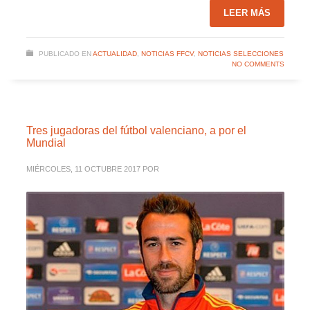
LEER MÁS
PUBLICADO EN
ACTUALIDAD
,
NOTICIAS FFCV
,
NOTICIAS SELECCIONES
NO COMMENTS
Tres jugadoras del fútbol valenciano, a por el
Mundial
MIÉRCOLES, 11 OCTUBRE 2017
POR