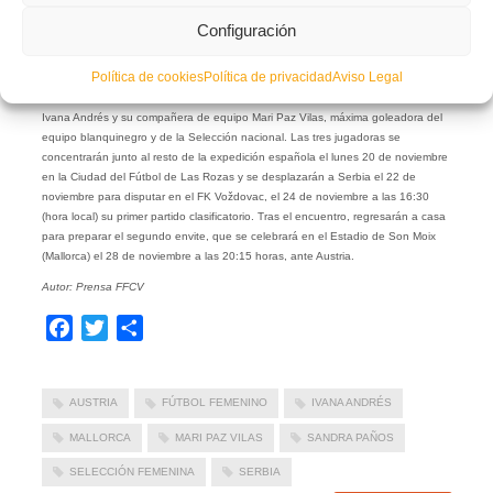
clasificatorios ante Serbia -el viernes 24 de noviembre en Belgrado- y Austria -el
Configuración
martes 28 de noviembre en Palma de Mallorca-. Para afrontar estas destacadas
citas del calendario internacional, Vilda ha vuelto a confiar en las tres
Política de cookies
Política de privacidad
Aviso Legal
representantes del fútbol valenciano: la guardameta alicantina Sandra Paños,
que actualmente milita en el FC Barcelona; la defensa central del Valencia CF
Ivana Andrés y su compañera de equipo Mari Paz Vilas, máxima goleadora del
equipo blanquinegro y de la Selección nacional. Las tres jugadoras se
concentrarán junto al resto de la expedición española el lunes 20 de noviembre
en la Ciudad del Fútbol de Las Rozas y se desplazarán a Serbia el 22 de
noviembre para disputar en el FK Voždovac, el 24 de noviembre a las 16:30
(hora local) su primer partido clasificatorio. Tras el encuentro, regresarán a casa
para preparar el segundo envite, que se celebrará en el Estadio de Son Moix
(Mallorca) el 28 de noviembre a las 20:15 horas, ante Austria.
Autor: Prensa FFCV
Facebook
Twitter
Compartir
AUSTRIA
FÚTBOL FEMENINO
IVANA ANDRÉS
MALLORCA
MARI PAZ VILAS
SANDRA PAÑOS
SELECCIÓN FEMENINA
SERBIA