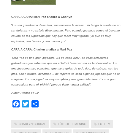
CARA A CARA:
Mari Paz analiza a Charlyn
“
Es una grandísima delantera, sus números la avalan. Yo tengo la suerte de no
ser defensa y no sufrirla directamente. Pero cuando jugamos contra el Levante
es una de las jugadoras que hay que tener muy vigilada, ya que es muy
explosiva, con técnica y con mucho gol
”.
CARA A CARA: Charlyn analiza a Mari Paz
“Mari Paz es una gran jugadora. Es de esas ‘killer’, de esas delanteras
goleadoras que sabemos que en el fútbol femenino no es fácil encontrar. Es
una jugadora muy completa, que mete goles de todo tipo, de cabeza, con los
pies, balón filtrado, definición… de repente se saca algunas jugadas que no te
imaginas. Es una jugadora muy completa y una gran delantera. Es una gran
competidora para el ‘pichichi’ porque tiene mucha calidad”.
Autor: Prensa FFCV
Facebook
Twitter
Compartir
CHARLYN CORRAL
FÚTBOL FEMENINO
FUTFEM