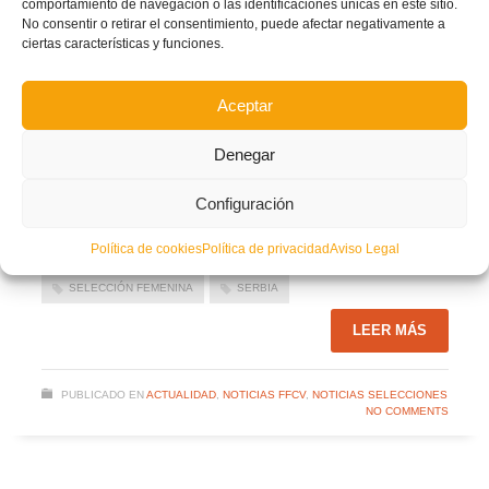
comportamiento de navegación o las identificaciones únicas en este sitio.
noviembre para disputar en el FK Voždovac, el 24 de noviembre a las 16:30
No consentir o retirar el consentimiento, puede afectar negativamente a
(hora local) su primer partido clasificatorio. Tras el encuentro, regresarán a casa
ciertas características y funciones.
para preparar el segundo envite, que se celebrará en el Estadio de Son Moix
(Mallorca) el 28 de noviembre a las 20:15 horas, ante Austria.
Aceptar
Autor: Prensa FFCV
Facebook
Twitter
Compartir
Denegar
Configuración
AUSTRIA
FÚTBOL FEMENINO
IVANA ANDRÉS
Política de cookies
Política de privacidad
Aviso Legal
MALLORCA
MARI PAZ VILAS
SANDRA PAÑOS
SELECCIÓN FEMENINA
SERBIA
LEER MÁS
PUBLICADO EN
ACTUALIDAD
,
NOTICIAS FFCV
,
NOTICIAS SELECCIONES
NO COMMENTS