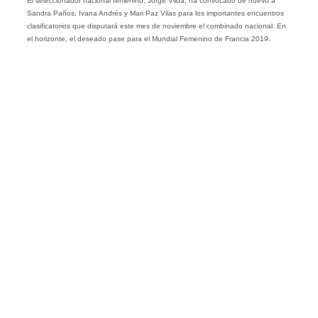
El seleccionador nacional femenino, Jorge Vilda, ha convocado de nuevo a
Sandra Paños, Ivana Andrés y Mari Paz Vilas para los importantes encuentros
clasificatorios que disputará este mes de noviembre el combinado nacional. En
el horizonte, el deseado pase para el Mundial Femenino de Francia 2019.