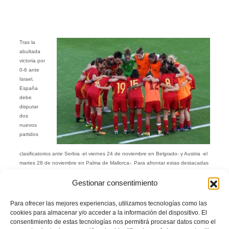
Tras la
abultada
victoria por
0-6 ante
Israel,
España
debe
disputar
dos
nuevos
partidos
clasificatorios ante Serbia -el viernes 24 de noviembre en Belgrado- y Austria -el
martes 28 de noviembre en Palma de Mallorca-. Para afrontar estas destacadas
citas del calendario internacional, Vilda ha vuelto a confiar en las tres
representantes del fútbol valenciano: la guardameta alicantina Sandra Paños,
Gestionar consentimiento
que actualmente milita en el FC Barcelona; la defensa central del Valencia CF
Ivana Andrés y su compañera de equipo Mari Paz Vilas, máxima goleadora del
Para ofrecer las mejores experiencias, utilizamos tecnologías como las
equipo blanquinegro y de la Selección nacional. Las tres jugadoras se
cookies para almacenar y/o acceder a la información del dispositivo. El
concentrarán junto al resto de la expedición española el lunes 20 de noviembre
consentimiento de estas tecnologías nos permitirá procesar datos como el
en la Ciudad del Fútbol de Las Rozas y se desplazarán a Serbia el 22 de