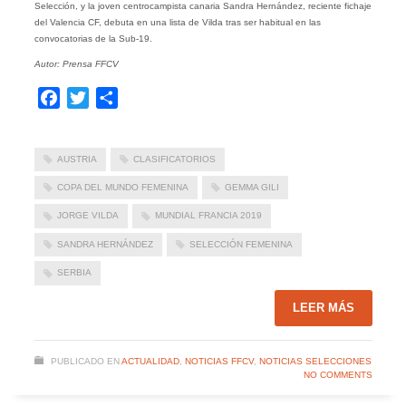
Selección, y la joven centrocampista canaria Sandra Hernández, reciente fichaje
del Valencia CF, debuta en una lista de Vilda tras ser habitual en las
convocatorias de la Sub-19.
Autor: Prensa FFCV
Facebook
Twitter
Compartir
AUSTRIA
CLASIFICATORIOS
COPA DEL MUNDO FEMENINA
GEMMA GILI
JORGE VILDA
MUNDIAL FRANCIA 2019
SANDRA HERNÁNDEZ
SELECCIÓN FEMENINA
SERBIA
LEER MÁS
PUBLICADO EN
ACTUALIDAD
,
NOTICIAS FFCV
,
NOTICIAS SELECCIONES
NO COMMENTS