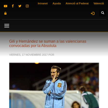
Intranet
Ayuda
Atenció al Federat
Valencià
Gili y Hernández se suman a las valencianas
convocadas por la Absoluta
VIERNES, 17 NOVIEMBRE 2017
POR