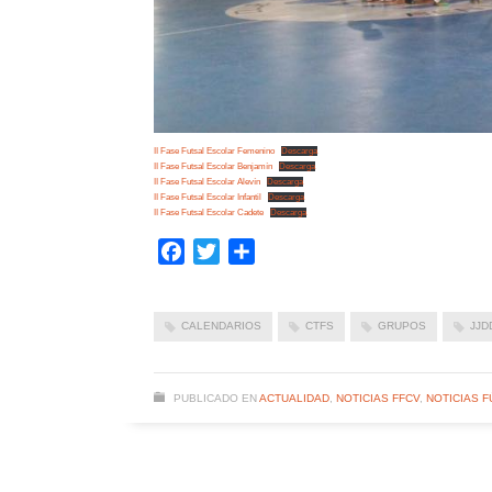
II Fase Futsal Escolar Femenino
Descarga
II Fase Futsal Escolar Benjamín
Descarga
II Fase Futsal Escolar Alevín
Descarga
II Fase Futsal Escolar Infantil
Descarga
II Fase Futsal Escolar Cadete
Descarga
Facebook
Twitter
Compartir
CALENDARIOS
CTFS
GRUPOS
JJD
PUBLICADO EN
ACTUALIDAD
,
NOTICIAS FFCV
,
NOTICIAS F