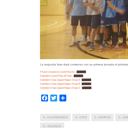
La segunda fase dará comienzo con su primera jornada el próximo
II Fase Competición Juvenil Escolar
Descarga
Calendario Juvenil Play-off Titulo
Descarga
Calendario Copa JuguemSegurs Grupo A
Descarga
Calendario Copa JuguemSegurs Grupo B
Descarga
Calendario Copa JuguemSegurs Grupo C
Descarga
Facebook
Twitter
Compartir
CALENDARIOS
CTFS
GRUPOS
JJD
VALENCIA