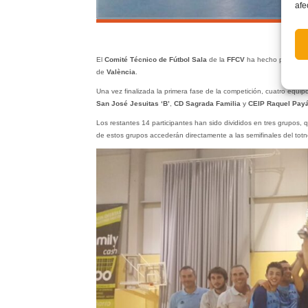
afe
El
Comité Técnico de Fútbol Sala
de la
FFCV
ha hecho públicos 
de
València
.
Una vez finalizada la primera fase de la competición, cuatro equip
San José Jesuitas ‘B’
,
CD Sagrada Familia
y
CEIP Raquel Pay
Los restantes 14 participantes han sido divididos en tres grupos,
de estos grupos accederán directamente a las semifinales del totn