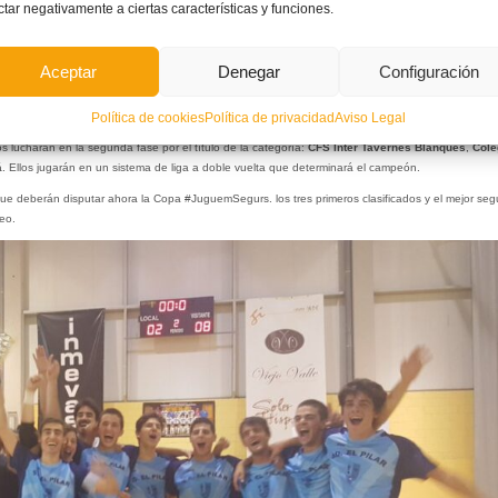
ctar negativamente a ciertas características y funciones.
Aceptar
Denegar
Configuración
los grupos y calendarios de la segunda fase de la Liga Juvenil de los Juegos Deportivos Municip
Política de cookies
Política de privacidad
Aviso Legal
os lucharán en la segunda fase por el título de la categoría:
CFS Inter Tavernes Blanques
,
Cole
á
. Ellos jugarán en un sistema de liga a doble vuelta que determinará el campeón.
 que deberán disputar ahora la Copa #JuguemSegurs. los tres primeros clasificados y el mejor se
eo.