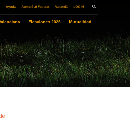
Ayuda
Atenció al Federat
Valencià
LOGIN
alenciana
Elecciones 2026
Mutualidad
 de