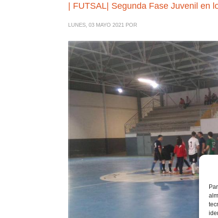
| FUTSAL| Segunda Fase Juvenil en lo
LUNES, 03 MAYO 2021
POR
Par
alm
tec
ide