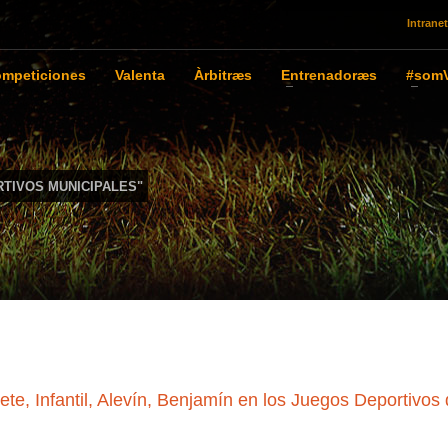
Intranet
mpeticiones
Valenta
Àrbitræs
Entrenadoræs
#somV
TIVOS MUNICIPALES"
e, Infantil, Alevín, Benjamín en los Juegos Deportivos