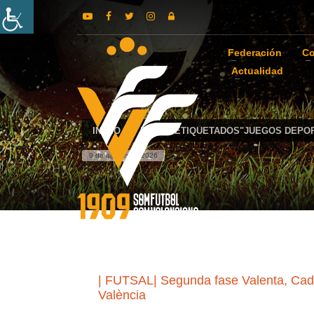
Federación
Co
Actualidad
INICIO
POSTS ETIQUETADOS"JUEGOS DEPOR
9 de agosto de 2026
| FUTSAL| Segunda fase Valenta, Cadet
València