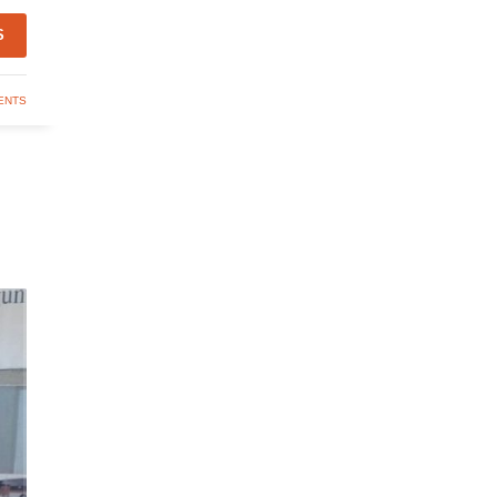
S
ENTS