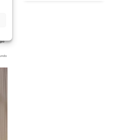
ales
gio
gundo