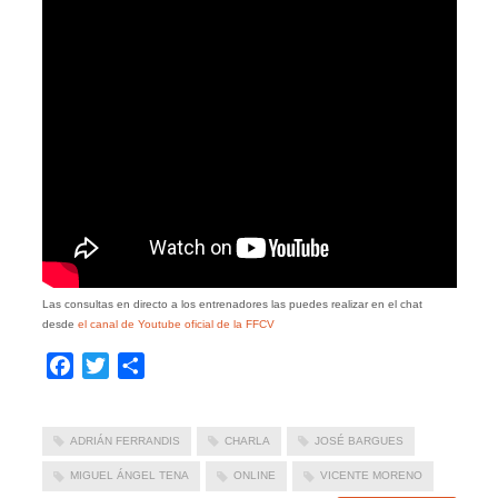
Las consultas en directo a los entrenadores las puedes realizar en el chat
desde
el canal de Youtube oficial de la FFCV
Facebook
Twitter
Compartir
ADRIÁN FERRANDIS
CHARLA
JOSÉ BARGUES
MIGUEL ÁNGEL TENA
ONLINE
VICENTE MORENO