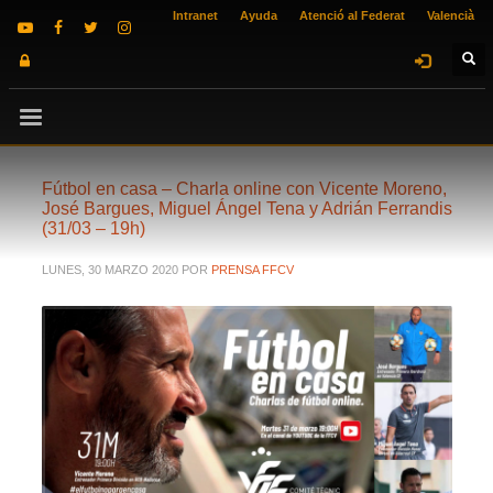
Intranet
Ayuda
Atenció al Federat
Valencià
Fútbol en casa – Charla online con Vicente Moreno,
José Bargues, Miguel Ángel Tena y Adrián Ferrandis
(31/03 – 19h)
LUNES, 30 MARZO 2020
POR
PRENSA FFCV