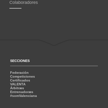
Colaboradores
SECCIONES
Federación
Competiciones
Certificados
VALENTA
Árbitræs
Entrenadoræs
#somValenciana