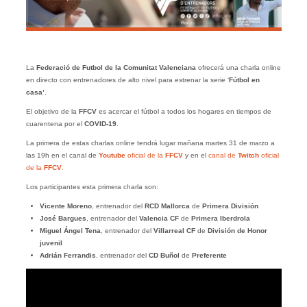
La
Federació de Futbol de la Comunitat Valenciana
ofrecerá una charla online
en directo con entrenadores de alto nivel para estrenar la serie ‘
Fútbol en
casa’
.
El objetivo de la
FFCV
es acercar el fútbol a todos los hogares en tiempos de
cuarentena por el
COVID-19
.
La primera de estas charlas online tendrá lugar mañana martes 31 de marzo a
las 19h en el canal de
Youtube
oficial de la
FFCV
y en el
canal de
Twitch
oficial
de la
FFCV
.
Los participantes esta primera charla son:
Vicente Moreno
, entrenador del
RCD Mallorca
de
Primera División
José Bargues
, entrenador del
Valencia CF
de
Primera Iberdrola
Miguel Ángel Tena
, entrenador del
Villarreal CF
de
División de Honor
juvenil
Adrián Ferrandis
, entrenador del
CD Buñol
de
Preferente