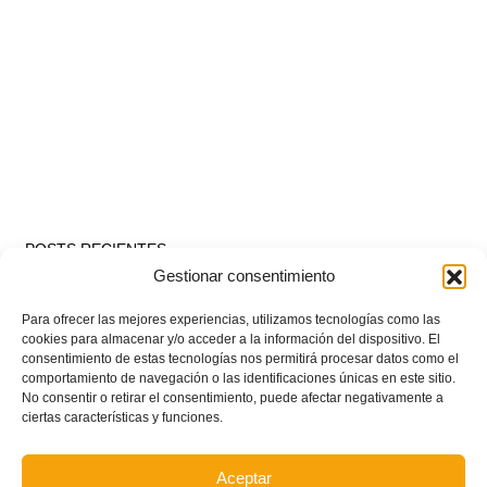
POSTS RECIENTES
Gestionar consentimiento
Estos son los dos grupos y calendarios de Lliga
Para ofrecer las mejores experiencias, utilizamos tecnologías como las
Comunitat para la temporada 2026/2027
cookies para almacenar y/o acceder a la información del dispositivo. El
consentimiento de estas tecnologías nos permitirá procesar datos como el
comportamiento de navegación o las identificaciones únicas en este sitio.
No consentir o retirar el consentimiento, puede afectar negativamente a
Circular nº. 7 – IV Supercopa Comunitat FFCV Futsal
ciertas características y funciones.
Circular nº. 6 – Fase Autonómica de la Copa Federación
Aceptar