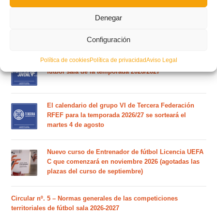
Denegar
Este es el grupo VI y calendario de Tercera
Federación RFEF para la temporada 2026/2027
Configuración
Política de cookies
Política de privacidad
Aviso Legal
Este es el grupo de la Lliga Autonòmica Juvenil de
fútbol sala de la temporada 2026/2027
El calendario del grupo VI de Tercera Federación
RFEF para la temporada 2026/27 se sorteará el
martes 4 de agosto
Nuevo curso de Entrenador de fútbol Licencia UEFA
C que comenzará en noviembre 2026 (agotadas las
plazas del curso de septiembre)
Circular nº. 5 – Normas generales de las competiciones
territoriales de fútbol sala 2026-2027