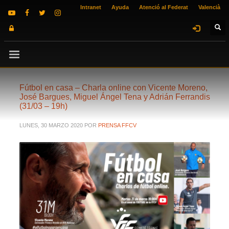
Intranet
Ayuda
Atenció al Federat
Valencià
Fútbol en casa – Charla online con Vicente Moreno,
José Bargues, Miguel Ángel Tena y Adrián Ferrandis
(31/03 – 19h)
LUNES, 30 MARZO 2020
POR
PRENSA FFCV