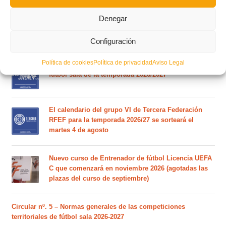
Denegar
Este es el grupo VI y calendario de Tercera
Federación RFEF para la temporada 2026/2027
Configuración
Política de cookies
Política de privacidad
Aviso Legal
Este es el grupo de la Lliga Autonòmica Juvenil de
fútbol sala de la temporada 2026/2027
El calendario del grupo VI de Tercera Federación
RFEF para la temporada 2026/27 se sorteará el
martes 4 de agosto
Nuevo curso de Entrenador de fútbol Licencia UEFA
C que comenzará en noviembre 2026 (agotadas las
plazas del curso de septiembre)
Circular nº. 5 – Normas generales de las competiciones
territoriales de fútbol sala 2026-2027