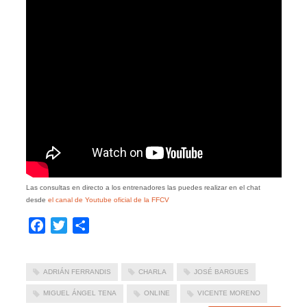
Las consultas en directo a los entrenadores las puedes realizar en el chat
desde
el canal de Youtube oficial de la FFCV
Facebook
Twitter
Compartir
ADRIÁN FERRANDIS
CHARLA
JOSÉ BARGUES
MIGUEL ÁNGEL TENA
ONLINE
VICENTE MORENO