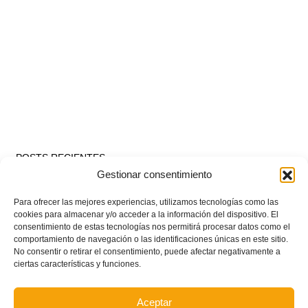
POSTS RECIENTES
Gestionar consentimiento
Estos son los dos grupos y calendarios de Lliga
Para ofrecer las mejores experiencias, utilizamos tecnologías como las
Comunitat para la temporada 2026/2027
cookies para almacenar y/o acceder a la información del dispositivo. El
consentimiento de estas tecnologías nos permitirá procesar datos como el
comportamiento de navegación o las identificaciones únicas en este sitio.
No consentir o retirar el consentimiento, puede afectar negativamente a
Circular nº. 7 – IV Supercopa Comunitat FFCV Futsal
ciertas características y funciones.
Circular nº. 6 – Fase Autonómica de la Copa Federación
Aceptar