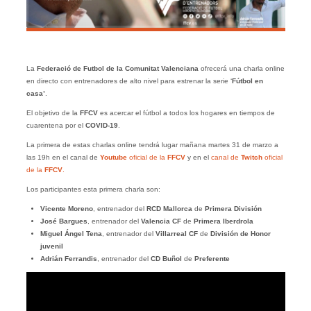
La
Federació de Futbol de la Comunitat Valenciana
ofrecerá una charla online
en directo con entrenadores de alto nivel para estrenar la serie ‘
Fútbol en
casa’
.
El objetivo de la
FFCV
es acercar el fútbol a todos los hogares en tiempos de
cuarentena por el
COVID-19
.
La primera de estas charlas online tendrá lugar mañana martes 31 de marzo a
las 19h en el canal de
Youtube
oficial de la
FFCV
y en el
canal de
Twitch
oficial
de la
FFCV
.
Los participantes esta primera charla son:
Vicente Moreno
, entrenador del
RCD Mallorca
de
Primera División
José Bargues
, entrenador del
Valencia CF
de
Primera Iberdrola
Miguel Ángel Tena
, entrenador del
Villarreal CF
de
División de Honor
juvenil
Adrián Ferrandis
, entrenador del
CD Buñol
de
Preferente