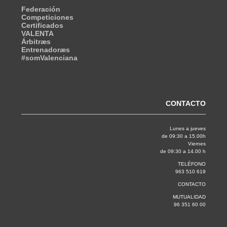
Federación
Competiciones
Certificados
VALENTA
Árbitræs
Entrenadoræs
#somValenciana
CONTACTO
Lunes a jueves
de 09:30 a 15.00h
Viernes
de 09:30 a 14.00 h
TELÉFONO
963 510 619
CONTACTO
MUTUALIDAD
96 351 60 00