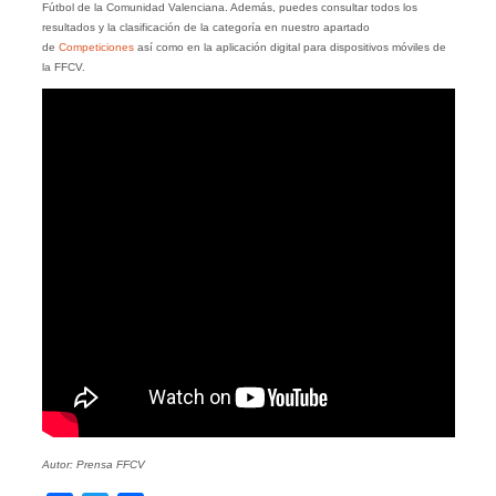
Fútbol de la Comunidad Valenciana. Además, puedes consultar todos los
resultados y la clasificación de la categoría en nuestro apartado
de
Competiciones
así como en la aplicación digital para dispositivos móviles de
la FFCV.
Autor: Prensa FFCV