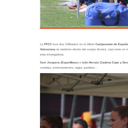
La
FFCV
tuvo dos ‘infiltrados’ en el último
Campeonato de España
Valenciana
se metieron dentro del cuerpo técnico, casi como un m
esta envergadura.
Xavi Jorquera
(
EsportBase
) e
Iván Herraiz
(
Cadena Cope y Des
comidas, entrenamientos, viajes, partidos…