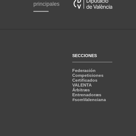
principales
SECCIONES
Federación
Competiciones
Certificados
VALENTA
Árbitræs
Entrenadoræs
#somValenciana