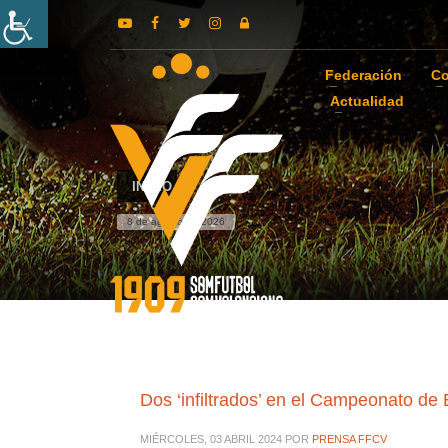
Federación
Co
Actualidad
INICIO
8 de agosto de 2026
Dos ‘infiltrados’ en el Campeonato d
MIÉRCOLES, 03 ABRIL 2024
POR
PRENSA FFCV