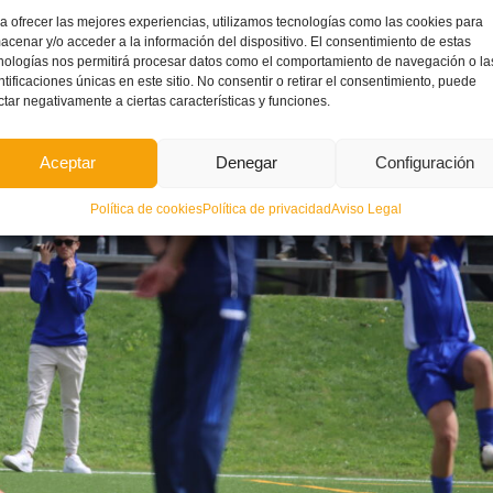
a ofrecer las mejores experiencias, utilizamos tecnologías como las cookies para
 años siguiendo el fútbol base y las categorías inferiores», explica
Iván Herraiz
.
acenar y/o acceder a la información del dispositivo. El consentimiento de estas
nologías nos permitirá procesar datos como el comportamiento de navegación o la
ntificaciones únicas en este sitio. No consentir o retirar el consentimiento, puede
ctar negativamente a ciertas características y funciones.
Aceptar
Denegar
Configuración
Política de cookies
Política de privacidad
Aviso Legal