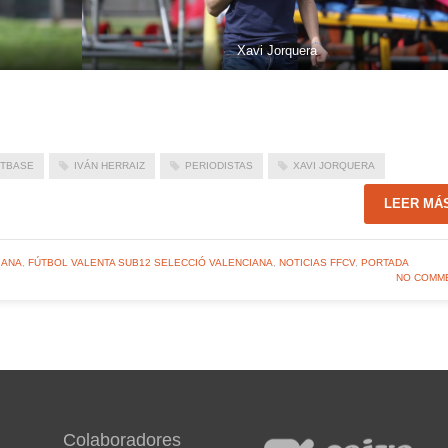
Xavi Jorquera
TBASE
IVÁN HERRAIZ
PERIODISTAS
XAVI JORQUERA
LEER MÁ
IANA
,
FÚTBOL VALENTA SUB12 SELECCIÓ VALENCIANA
,
NOTICIAS FFCV
,
PORTADA
NO COMM
Colaboradores