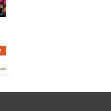
S
ENTS