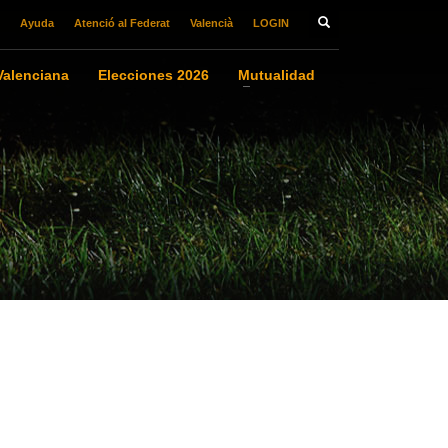
Ayuda
Atenció al Federat
Valencià
LOGIN
alenciana
Elecciones 2026
Mutualidad