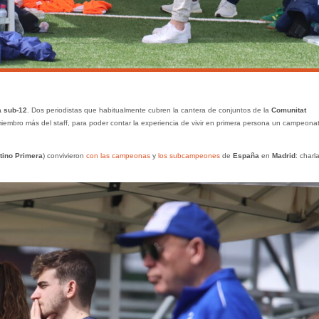
 sub-12
. Dos periodistas que habitualmente cubren la cantera de conjuntos de la
Comunitat
iembro más del staff, para poder contar la experiencia de vivir en primera persona un campeona
tino Primera
) convivieron
con las campeonas
y
los subcampeones
de
España
en
Madrid
: charl