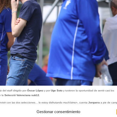
 del staff dirigido por
Óscar López
y por
Uge Soto
y tuvieron la oportunidad de sentir casi los
e la
Selecció Valenciana sub12.
convivir con las dos selecciones… lo estoy disfrutando muchísimo», cuenta
Jorquera
a pie de cam
Gestionar consentimiento
de estar dentro justo en un campeonato en el que ambas selecciones llegaron a la final.