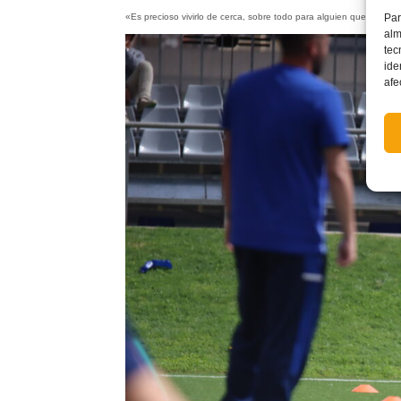
Par
«Es precioso vivirlo de cerca, sobre todo para alguien que lleva 10
alm
tec
ide
afe