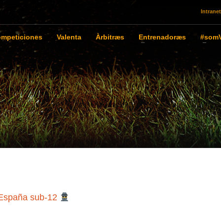
Intranet
mpeticiones
Valenta
Àrbitræs
Entrenadoræs
#somV
e España sub-12