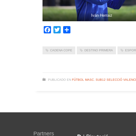
Iván Herraiz
Facebook
Twitter
Compartir
CADENA COPE
DESTINO PRIMERA
ESPOR
PUBLICADO EN
FÚTBOL MASC. SUB12 SELECCIÓ VALENC
Partners