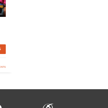
S
ENTS