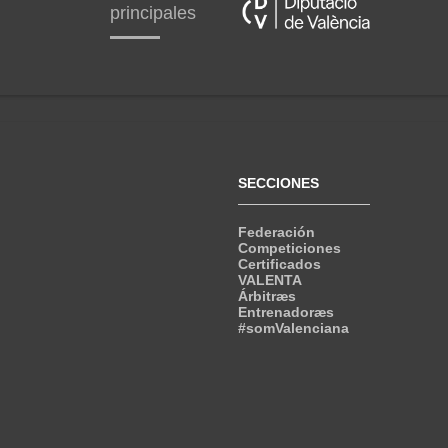
principales
SECCIONES
Federación
Competiciones
Certificados
VALENTA
Árbitræs
Entrenadoræs
#somValenciana