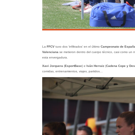
La
FFCV
tuvo dos ‘infiltrados’ en el último
Campeonato de España
Valenciana
se metieron dentro del cuerpo técnico, casi como un m
esta envergadura.
Xavi Jorquera
(
EsportBase
) e
Iván Herraiz
(
Cadena Cope y Des
comidas, entrenamientos, viajes, partidos…