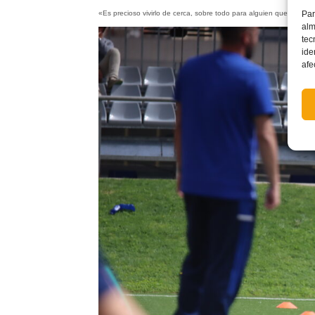
Par
«Es precioso vivirlo de cerca, sobre todo para alguien que lleva 10
alm
tec
ide
afe