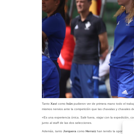
Tanto
Xavi
como
Iván
pudieron ver de primera mano todo el trabajo
mismos nervios ante la competición que las chavalas y chavales d
«Es una experiencia única. Salir fuera, viajar con la expedición, 
junto al staff de las dos selecciones.
Además, tanto
Jorquera
como
Herraiz
han tenido la oportunidad 