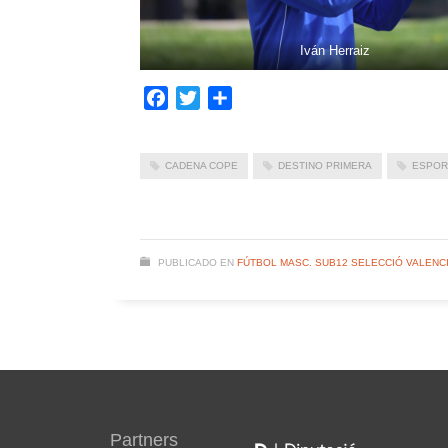
Iván Herraiz
Facebook
Twitter
Compartir
CADENA COPE
DESTINO PRIMERA
ESPOR
PUBLICADO EN
FÚTBOL MASC. SUB12 SELECCIÓ VALENC
Partners