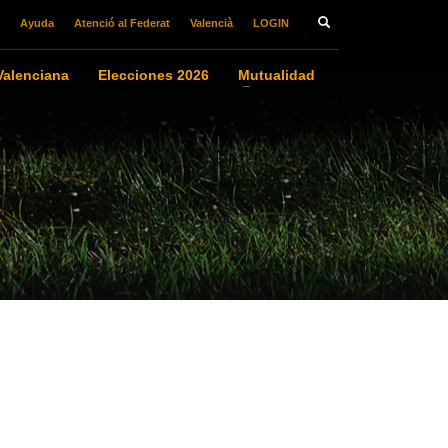
Ayuda
Atenció al Federat
Valencià
LOGIN
alenciana
Elecciones 2026
Mutualidad