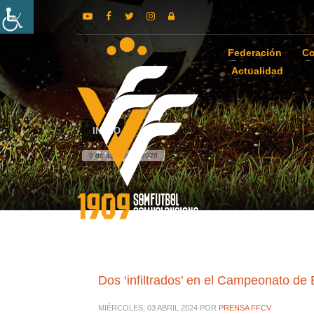
Federación
Co
Actualidad
INICIO
9 de agosto de 2026
Dos ‘infiltrados’ en el Campeonato d
MIÉRCOLES, 03 ABRIL 2024
POR
PRENSA FFCV