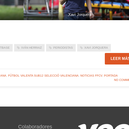
Xavi Jorquera
TBASE
IVÁN HERRAIZ
PERIODISTAS
XAVI JORQUERA
LEER MÁ
IANA
,
FÚTBOL VALENTA SUB12 SELECCIÓ VALENCIANA
,
NOTICIAS FFCV
,
PORTADA
NO COMM
Colaboradores