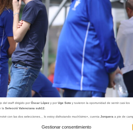
 del staff dirigido por
Óscar López
y por
Uge Soto
y tuvieron la oportunidad de sentir casi los
e la
Selecció Valenciana sub12.
convivir con las dos selecciones… lo estoy disfrutando muchísimo», cuenta
Jorquera
a pie de cam
Gestionar consentimiento
de estar dentro justo en un campeonato en el que ambas selecciones llegaron a la final.