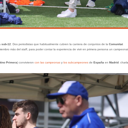
 sub-12
. Dos periodistas que habitualmente cubren la cantera de conjuntos de la
Comunitat
iembro más del staff, para poder contar la experiencia de vivir en primera persona un campeona
tino Primera
) convivieron
con las campeonas
y
los subcampeones
de
España
en
Madrid
: charl