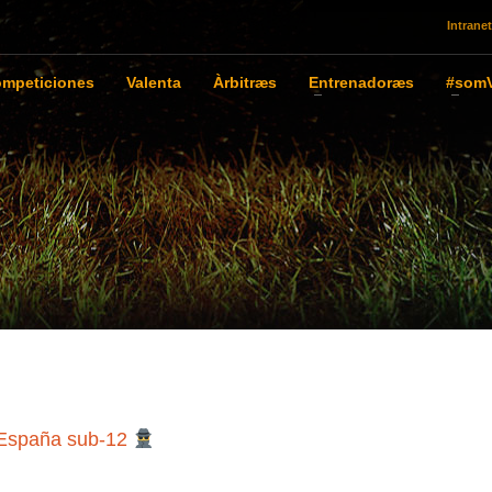
Intranet
mpeticiones
Valenta
Àrbitræs
Entrenadoræs
#somV
e España sub-12