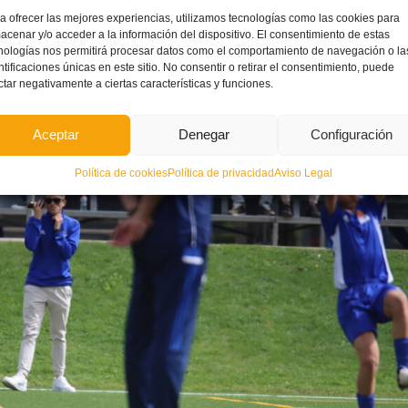
a ofrecer las mejores experiencias, utilizamos tecnologías como las cookies para
 años siguiendo el fútbol base y las categorías inferiores», explica
Iván Herraiz
.
acenar y/o acceder a la información del dispositivo. El consentimiento de estas
nologías nos permitirá procesar datos como el comportamiento de navegación o la
ntificaciones únicas en este sitio. No consentir o retirar el consentimiento, puede
ctar negativamente a ciertas características y funciones.
Aceptar
Denegar
Configuración
Política de cookies
Política de privacidad
Aviso Legal