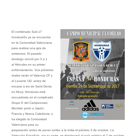
El combinado Sub-17
hondureño ya se encuentra
en la Comunidad Valenciana
para realizar una gira de
amistosos. El pasado
domingo venció por 3 a 1
al Hércules en su primer
enfrentamiento. Sus próximos
rivales serán el Valencia CF y
el Levante UD, antes de
encarar a los de Santi Denia
en Alcoy. Honduras está
encuadrada en el complicado
Grupo E del Campeonato
Mundial -junto a Japón,
Francia y Nueva Caledonia- y
ha elegido la Comunidad
Valenciana para su
preparación antes de poner rumbo a la India el próximo 3 de octubre. La
Selección Española, por su parte, se desplazará al país asiático el 2 de octubre