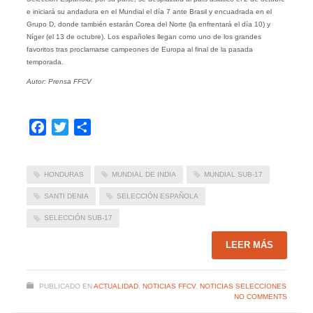
e iniciará su andadura en el Mundial el día 7 ante Brasil y encuadrada en el
Grupo D, donde también estarán Corea del Norte (la enfrentará el día 10) y
Níger (el 13 de octubre). Los españoles llegan como uno de los grandes
favoritos tras proclamarse campeones de Europa al final de la pasada
temporada.
Autor: Prensa FFCV
Facebook
Twitter
Compartir
HONDURAS
MUNDIAL DE INDIA
MUNDIAL SUB-17
SANTI DENIA
SELECCIÓN ESPAÑOLA
SELECCIÓN SUB-17
LEER MÁS
PUBLICADO EN
ACTUALIDAD
,
NOTICIAS FFCV
,
NOTICIAS SELECCIONES
NO COMMENTS