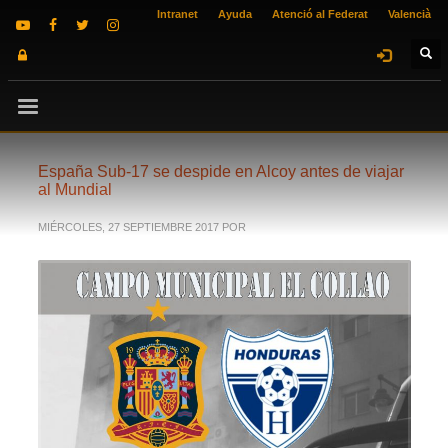
Intranet
Ayuda
Atenció al Federat
Valencià
España Sub-17 se despide en Alcoy antes de viajar
al Mundial
MIÉRCOLES, 27 SEPTIEMBRE 2017
POR