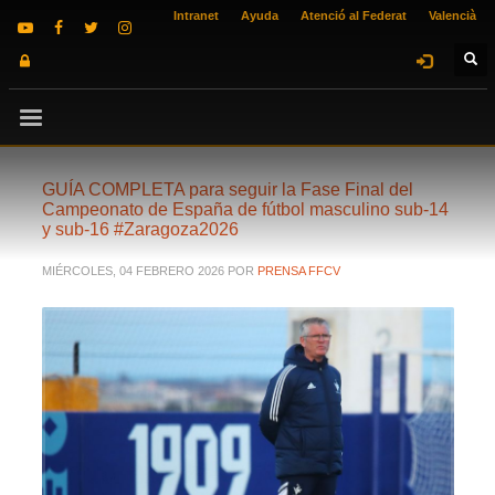
Intranet
Ayuda
Atenció al Federat
Valencià
GUÍA COMPLETA para seguir la Fase Final del
Campeonato de España de fútbol masculino sub-14
y sub-16 #Zaragoza2026
MIÉRCOLES, 04 FEBRERO 2026
POR
PRENSA FFCV