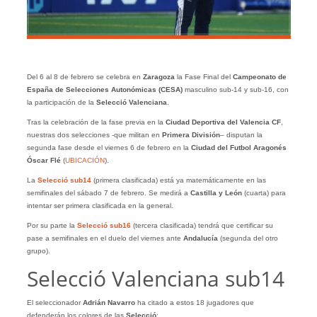
Del 6 al 8 de febrero se celebra en
Zaragoza
la Fase Final del
Campeonato de
España de Selecciones Autonómicas (CESA)
masculino sub-14 y sub-16, con
la participación de la
Selecció Valenciana
.
Tras la celebración de la fase previa en la
Ciudad Deportiva del Valencia CF
,
nuestras dos selecciones -que militan en
Primera División
– disputan la
segunda fase desde el viernes 6 de febrero en la
Ciudad del Futbol Aragonés
Óscar Flé
(
UBICACIÓN
).
La
Selecció sub14
(primera clasificada)
está ya matemáticamente en las
semifinales del sábado 7 de febrero. Se medirá a
Castilla y León
(cuarta) para
intentar ser primera clasificada en la general.
Por su parte la
Selecció sub16
(tercera clasificada)
tendrá que certificar su
pase a semifinales en el duelo del viernes ante
Andalucía
(segunda del otro
grupo).
Selecció Valenciana sub14
El seleccionador
Adrián
Navarro
ha citado a estos 18 jugadores que
defenderán los colores de las
Selecció
: