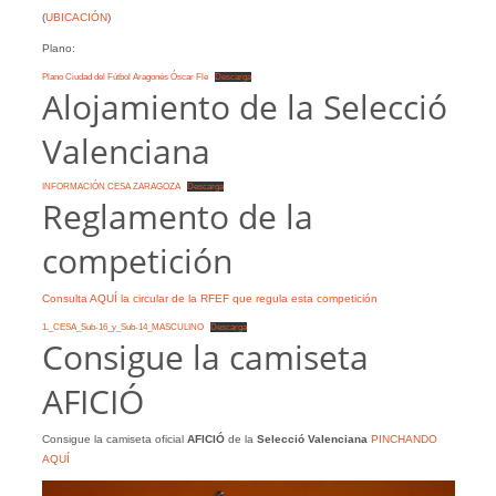
(
UBICACIÓN
)
Plano:
Plano Ciudad del Fútbol Aragonés Óscar Fle
Descarga
Alojamiento de la Selecció
Valenciana
INFORMACIÓN CESA ZARAGOZA
Descarga
Reglamento de la
competición
Consulta AQUÍ la circular de la RFEF que regula esta competición
1._CESA_Sub-16_y_Sub-14_MASCULINO
Descarga
Consigue la camiseta
AFICIÓ
Consigue la camiseta oficial
AFICIÓ
de la
Selecció Valenciana
PINCHANDO
AQUÍ