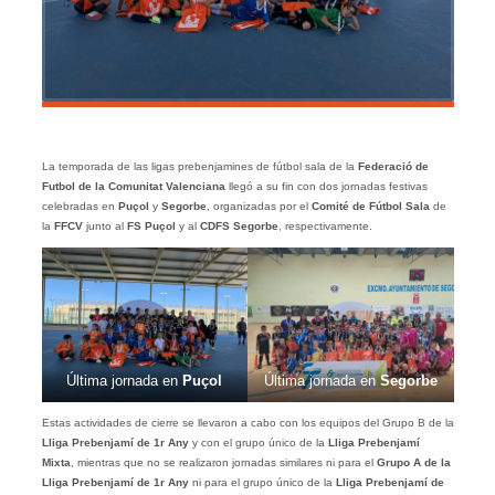
La temporada de las ligas prebenjamines de fútbol sala de la
Federació de
Futbol de la Comunitat Valenciana
llegó a su fin con dos jornadas festivas
celebradas en
Puçol
y
Segorbe
, organizadas por el
Comité de Fútbol Sala
de
la
FFCV
junto al
FS Puçol
y al
CDFS Segorbe
, respectivamente.
Última jornada en
Puçol
Última jornada en
Segorbe
Estas actividades de cierre se llevaron a cabo con los equipos del Grupo B de la
Lliga Prebenjamí de 1r Any
y con el grupo único de la
Lliga Prebenjamí
Mixta
, mientras que no se realizaron jornadas similares ni para el
Grupo A de la
Lliga Prebenjamí de 1r Any
ni para el grupo único de la
Lliga Prebenjamí de