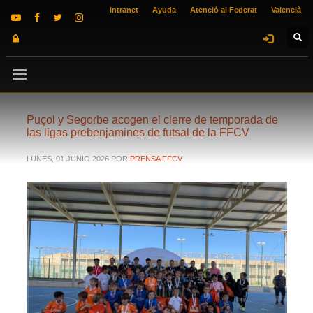
Intranet
Ayuda
Atenció al Federat
Valencià
Puçol y Segorbe acogen el cierre de temporada de
las ligas prebenjamines de futsal de la FFCV
LUNES, 01 JUNIO 2026
POR
PRENSA FFCV