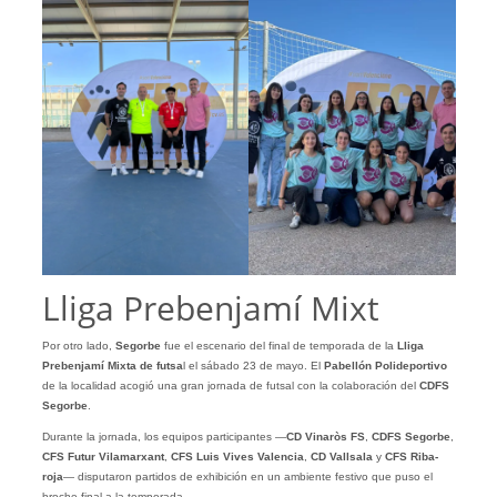
Lliga Prebenjamí Mixt
Por otro lado,
Segorbe
fue el escenario del final de temporada de la
Lliga
Prebenjamí Mixta de futsa
l el sábado 23 de mayo. El
Pabellón Polideportivo
de la localidad acogió una gran jornada de futsal con la colaboración del
CDFS
Segorbe
.
Durante la jornada, los equipos participantes —
CD Vinaròs FS
,
CDFS Segorbe
,
CFS Futur Vilamarxant
,
CFS Luis Vives Valencia
,
CD Vallsala
y
CFS Riba-
roja
— disputaron partidos de exhibición en un ambiente festivo que puso el
broche final a la temporada.