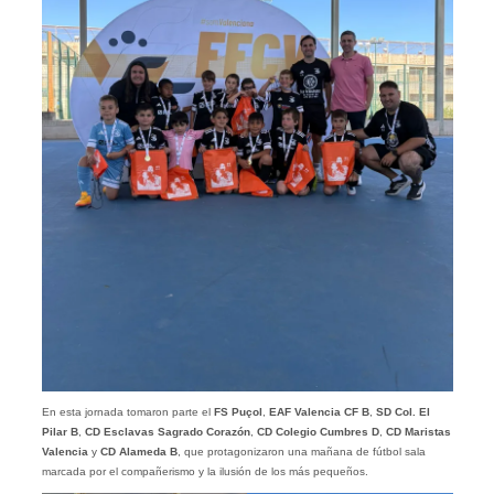
En esta jornada tomaron parte el
FS Puçol
,
EAF Valencia CF B
,
SD Col. El
Pilar B
,
CD Esclavas Sagrado Corazón
,
CD Colegio Cumbres D
,
CD Maristas
Valencia
y
CD Alameda B
, que protagonizaron una mañana de fútbol sala
marcada por el compañerismo y la ilusión de los más pequeños.