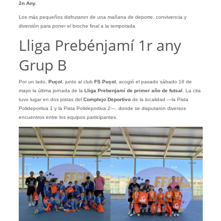
2n Any.
Los más pequeños disfrutaron de una mañana de deporte, convivencia y
diversión para poner el broche final a la temporada.
Lliga Prebénjamí 1r any
Grup B
Por un lado,
Puçol
, junto al club
FS Puçol
, acogió el pasado sábado 16 de
mayo la última jornada de la
Lliga Prebenjamí de primer año de futsal
. La cita
tuvo lugar en dos pistas del
Complejo Deportivo
de la localidad —la Pista
Polideportiva 1 y la Pista Polideportiva 2—, donde se disputaron diversos
encuentros entre los equipos participantes.