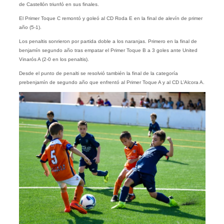
de Castellón triunfó en sus finales.
El Primer Toque C remontó y goleó al CD Roda E en la final de alevín de primer
año (5-1).
Los penaltis sonrieron por partida doble a los naranjas. Primero en la final de
benjamín segundo año tras empatar el Primer Toque B a 3 goles ante United
Vinarós A (2-0 en los penaltis).
Desde el punto de penalti se resolvió también la final de la categoría
prebenjamín de segundo año que enfrentó al Primer Toque A y al CD L’Alcora A.