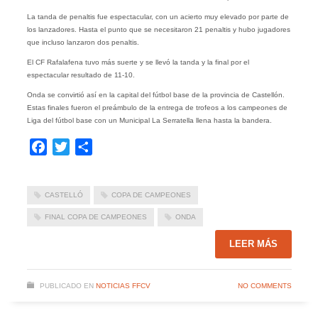
La tanda de penaltis fue espectacular, con un acierto muy elevado por parte de
los lanzadores. Hasta el punto que se necesitaron 21 penaltis y hubo jugadores
que incluso lanzaron dos penaltis.
El CF Rafalafena tuvo más suerte y se llevó la tanda y la final por el
espectacular resultado de 11-10.
Onda se convirtió así en la capital del fútbol base de la provincia de Castellón.
Estas finales fueron el preámbulo de la entrega de trofeos a los campeones de
Liga del fútbol base con un Municipal La Serratella llena hasta la bandera.
Facebook
Twitter
Compartir
CASTELLÓ
COPA DE CAMPEONES
FINAL COPA DE CAMPEONES
ONDA
LEER MÁS
PUBLICADO EN
NOTICIAS FFCV
NO COMMENTS