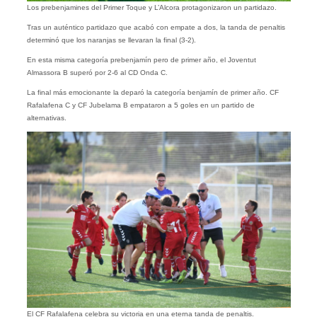
Los prebenjamines del Primer Toque y L’Alcora protagonizaron un partidazo.
Tras un auténtico partidazo que acabó con empate a dos, la tanda de penaltis
determinó que los naranjas se llevaran la final (3-2).
En esta misma categoría prebenjamín pero de primer año, el Joventut
Almassora B superó por 2-6 al CD Onda C.
La final más emocionante la deparó la categoría benjamín de primer año. CF
Rafalafena C y CF Jubelama B empataron a 5 goles en un partido de
alternativas.
El CF Rafalafena celebra su victoria en una eterna tanda de penaltis.