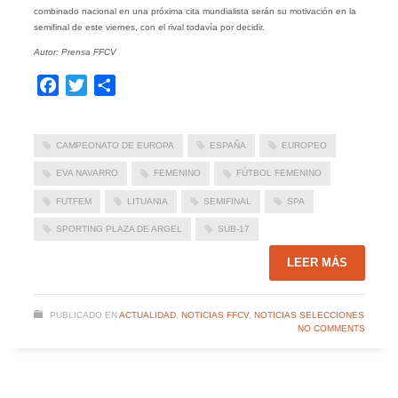
combinado nacional en una próxima cita mundialista serán su motivación en la
semifinal de este viernes, con el rival todavía por decidir.
Autor: Prensa FFCV
Facebook
Twitter
Compartir
CAMPEONATO DE EUROPA
ESPAÑA
EUROPEO
EVA NAVARRO
FEMENINO
FÚTBOL FEMENINO
FUTFEM
LITUANIA
SEMIFINAL
SPA
SPORTING PLAZA DE ARGEL
SUB-17
LEER MÁS
PUBLICADO EN
ACTUALIDAD
,
NOTICIAS FFCV
,
NOTICIAS SELECCIONES
NO COMMENTS