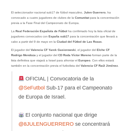
El seleccionador nacional sub17 de fútbol masculino,
Julen Guerrero
,
ha
convocado a cuatro jugadores de clubes de la
Comunitat
para la concentración
previa a la Fase Final del Campeonato de Europa.
La
Real Federación Española de Fútbol
ha confirmado hoy la lista oficial de
jugadores convocados con
España sub17
para la concentración que llevará a
cabo a partir del 9 de mayo en la
Ciudad del Fútbol de Las Rozas
.
El jugador del
Valencia CF
Yarek Gasiorowski
, el jugador del
Elche CF
Rodrigo Mendoza
y el jugador del
CD Roda Víctor Moreno
forman parte de la
lista definitiva que viajará a Israel para afrontar el
Europeo
. Con ellos estará
también en la concentración previa el futbolista del
Valencia CF Raúl Jiménez
.
OFICIAL | Convocatoria de la
@SeFutbol
Sub-17 para el Campeonato
de Europa de Israel.
El conjunto nacional que dirige
@8JULENGUERRERO
se concentrará