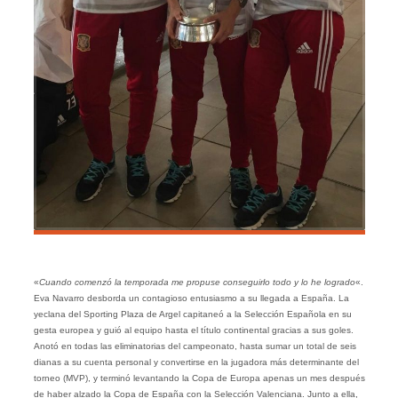
«
Cuando comenzó la temporada me propuse conseguirlo todo y lo he logrado
«.
Eva Navarro desborda un contagioso entusiasmo a su llegada a España. La
yeclana del Sporting Plaza de Argel capitaneó a la Selección Española en su
gesta europea y guió al equipo hasta el título continental gracias a sus goles.
Anotó en todas las eliminatorias del campeonato, hasta sumar un total de seis
dianas a su cuenta personal y convertirse en la jugadora más determinante del
torneo (MVP), y terminó levantando la Copa de Europa apenas un mes después
de haber alzado la Copa de España con la Selección Valenciana. Junto a ella,