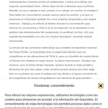
entrenamientos y torneos previos al campeonato, y ahora se le dibuja una
segunda oportunidad única: «
Sería súper bonito si llamaran para el próximo
Mundial, yo voy a trabajar a tope, porque si se trabaja, los sueños se cumplen
«.
Aixa habla con conocimiento cuando razona sobre los sueños, y es que su
presencia en el Europeo también fue
«una sorpresa inesperada y una alegría
inmensa
«. Trabajó y se esforzó al máximo durante la concentración para
merecer su convocatoria y Toña Is se lo recompensó con la titularidad en los
partidos más determinantes del campeonato: la semifinal y la final. «
Es una
experiencia inolvidable y se vive con mucha intensidad
«, recuerda todavía
emocionada.
La tercera de las canteranas valencianas que completó la expedición nacional
fue Paula Tomás. La levantinista tuvo un papel más discreto que sus
compañeras en las alineaciones de Toña Is, pero en el partido de cuartos frente
a Polonia hizo realidad su mayor deseo: su debut internacional. «
Estaba muy
nerviosa, pero al mismo tiempo tranquila. Quieres hacerlo lo mejor posible y
demostrar de qué eres capaz, estás nerviosa porque deseas que todo salga
bien en tu primera vez; pero el trabajo que hay detrás y el apoyo constante de
las compañeras da mucha tranquilidad en ese momento de gran presión
«,
recuerda Paula. La futbolista asistió a la final desde el banquillo y bromea con
Gestionar consentimiento
que se vive con mayor intensidad que en el césped: «
Yo lo viví casi con más
nervios desde el banquillo, pero nos habíamos esforzado tanto y habíamos
Para ofrecer las mejores experiencias, utilizamos tecnologías como las
trabajado tanto para conseguir esto, que eramos conscientes de nuestras
cookies para almacenar y/o acceder a la información del dispositivo. El
opciones
«.
consentimiento de estas tecnologías nos permitirá procesar datos como el
Cómo se gesta un gol que vale un Europeo