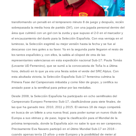
transformando un penalti en el tempranero minuto 8 de juego y después, recién
sobrepasada la media hora de partido (34′), con una jugada personal dentro del
área que culminó con un gol con la zurda y que supuso el 2-0 en el marcador y
el encauzamiento del duelo para la Selección Española. Con esa ventaja en el
luminoso, la Selección esgrimió su mejor versión hasta la fecha y se fue al
descanso con tres goles a su favor. Ya en la segunda parte llegaron el resto de
los tantos españoles y, con ellos, la salida al césped de otra de las
representantes valencianas en esta expedición nacional Sub-17: Paula Tomás
(Levante UD Femenino), que se sumó a la convocatoria de Toña Is a última
hora, debutó en lo que ya era una fiesta sobre el verde del SRC Alytus. Con
esta abultada victoria, la Selección Española Sub-17 femenina culmina la
Primera Fase del Campeonato imbatida y como líder de grupo, y certifica su
ansiado pase a la semifinal para pelear por las medallas.
Desde 2008, la Selección Española ha participado en ocho semifinales del
Campeonato Europeo Femenino Sub-17, clasificándose para siete finales, de
las que ha ganado tres: 2010, 2011 y 2015. El viernes 18 de mayo competirá
en busca de un billete a una nueva final, para poder sumar un nuevo título de
Europa a sus vitrinas y, de paso, lograr la clasificación para el Mundial de la
próxima temporada, donde la Española aún no sabe lo que es ser campeona.
Precisamente Eva Navarro participó en el último Mundial Sub-17 en 2016 -
cuando apenas tenía 15 años- y este Europeo y la posibilidad de meter al