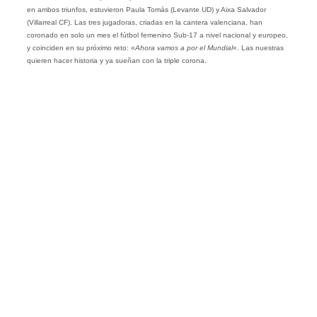
en ambos triunfos, estuvieron Paula Tomás (Levante UD) y Aixa Salvador
(Villarreal CF). Las tres jugadoras, criadas en la cantera valenciana, han
coronado en solo un mes el fútbol femenino Sub-17 a nivel nacional y europeo,
y coinciden en su próximo reto: «
Ahora vamos a por el Mundial
«. Las nuestras
quieren hacer historia y ya sueñan con la triple corona.