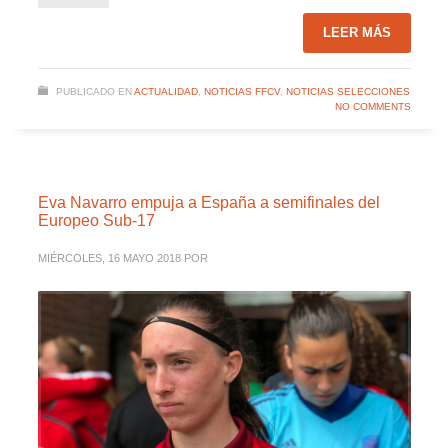
LEER MÁS
PUBLICADO EN
ACTUALIDAD
,
NOTICIAS FFCV
,
NOTICIAS SELECCIONES
NO COMMENTS
Eva Navarro empuja a España a semifinales del
Europeo Sub-17
MIÉRCOLES, 16 MAYO 2018
POR