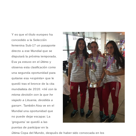
Y es que el título europeo ha
concedido a la Selección
femenina Sub-17 un pasaporte
directo a ese Mundial que se
disputará la próxima temporada.
Eva ya estuvo en el último y
observa esta clasificación como
una segunda oportunidad para
quitarse esa «
espinita
» que le
quedó tras el bronce de la cita
mundialista de 2016: «
Iré con la
misma decisión con la que he
viajado a Lituania, decidida a
ganar
«. También Aixa ve en el
Mundial una oportunidad que
no puede dejar escapar. La
‘grogueta’ se quedó a las
puertas de participar en la
última Copa del Mundo, después de haber sido convocada en los