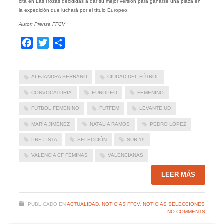
cita en Las Rozas decididas a dar su mejor versión para ganarse una plaza en
la expedición que luchará por el título Europeo.
Autor: Prensa FFCV
Facebook
Twitter
Compartir
ALEJANDRA SERRANO
CIUDAD DEL FÚTBOL
CONVOCATORIA
EUROPEO
FEMENINO
FÚTBOL FEMENINO
FUTFEM
LEVANTE UD
MARÍA JIMÉNEZ
NATALIA RAMOS
PEDRO LÓPEZ
PRE-LISTA
SELECCIÓN
SUB-19
VALENCIA CF FÉMINAS
VALENCIANAS
LEER MÁS
PUBLICADO EN
ACTUALIDAD
,
NOTICIAS FFCV
,
NOTICIAS SELECCIONES
NO COMMENTS