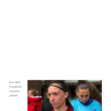
Eva abrió
la goleada
nacional,
primero