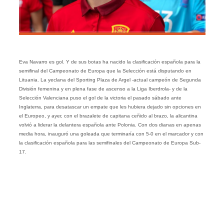
Eva Navarro es gol. Y de sus botas ha nacido la clasificación española para la
semifinal del Campeonato de Europa que la Selección está disputando en
Lituania. La yeclana del Sporting Plaza de Argel -actual campeón de Segunda
División femenina y en plena fase de ascenso a la Liga Iberdrola- y de la
Selección Valenciana puso el gol de la victoria el pasado sábado ante
Inglaterra, para desatascar un empate que les hubiera dejado sin opciones en
el Europeo, y ayer, con el brazalete de capitana ceñido al brazo, la alicantina
volvió a liderar la delantera española ante Polonia. Con dos dianas en apenas
media hora, inauguró una goleada que terminaría con 5-0 en el marcador y con
la clasificación española para las semifinales del Campeonato de Europa Sub-
17.