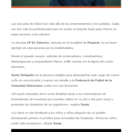
Las escuelas de fútbol van más allá de los entrenamientos y los partidos. Cada
vez son más los profesionales que se suman al deporte base para ofrecer un
mejor servicios a los clientes.
La escuela
CF E1 Valencia
, ubicada en la localidad de
Paiporta
, es un buen
ejemplo de esta apuesta por la multidisciplina.
Desde el pasado verano, además de entrenadores, coordinadores,
fisioterapeuras y preparadores físicos, el
E1
cuenta con la figura del coach
educativo.
Santa Tortajada
fue la persona elegida para desempeñar este cargo de nuevo
cuño en una escuela y cuenta con detalle a la
Federació de Futbol de la
Comunitat Valenciana
cuales son sus funciones.
«
El coach educativo tiene como finalidad dotar a los entrenadores de
herramientas de coaching que pueden utilizar en su día a día para sacar y
potencias las fortalezas de los jugadores
«, explica
Santa
.
«
La clave es dar feedback a los niños y niñas después de un partido.
Destacando primero lo positivo para consolidar las fortalezas. Ahora los niños
están más receptivos
«, añade
Santa
.