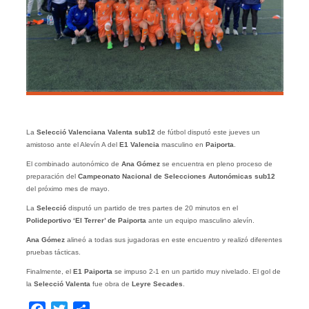
La
Selecció Valenciana Valenta sub12
de fútbol disputó este jueves un
amistoso ante el Alevín A del
E1 Valencia
masculino en
Paiporta
.
El combinado autonómico de
Ana Gómez
se encuentra en pleno proceso de
preparación del
Campeonato Nacional de Selecciones Autonómicas sub12
del próximo mes de mayo.
La
Selecció
disputó un partido de tres partes de 20 minutos en el
Polideportivo ‘El Terrer’ de Paiporta
ante un equipo masculino alevín.
Ana Gómez
alineó a todas sus jugadoras en este encuentro y realizó diferentes
pruebas tácticas.
Finalmente, el
E1 Paiporta
se impuso 2-1 en un partido muy nivelado. El gol de
la
Selecció Valenta
fue obra de
Leyre
Secades
.