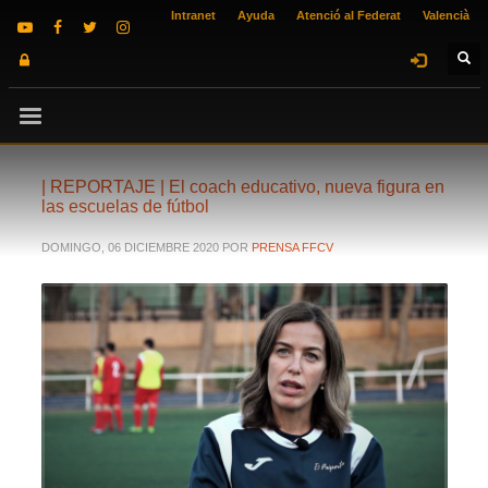
Intranet
Ayuda
Atenció al Federat
Valencià
| REPORTAJE | El coach educativo, nueva figura en
las escuelas de fútbol
DOMINGO, 06 DICIEMBRE 2020
POR
PRENSA FFCV