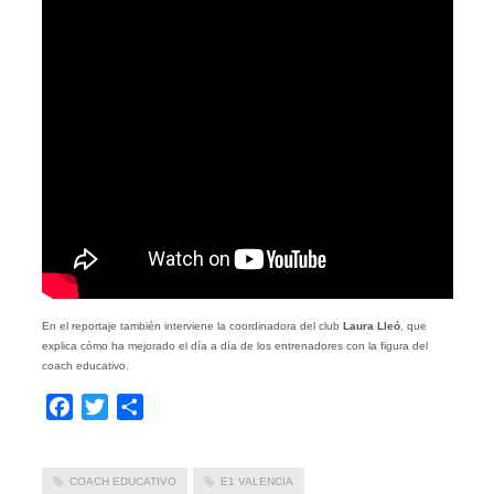
En el reportaje también interviene la coordinadora del club
Laura Lleó
, que
explica cómo ha mejorado el día a día de los entrenadores con la figura del
coach educativo.
Facebook
Twitter
Compartir
COACH EDUCATIVO
E1 VALENCIA