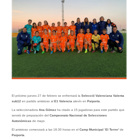
El próximo jueves 27 de febrero se enfrentará la
Selecció Valenciana Valenta
sub12
en partido amistoso al
E1 Valencia
alevín en
Paiporta
.
La seleccionadora
Ana Gómez
ha citado a 15 jugadoras para este partido que
servirá de preparación del
Campeonato Nacional de Selecciones
Autonómicas
de mayo.
El amistoso comenzará a las 18:30 horas en el
Camp Municipal ‘El Terrer’
de
Paiporta
.