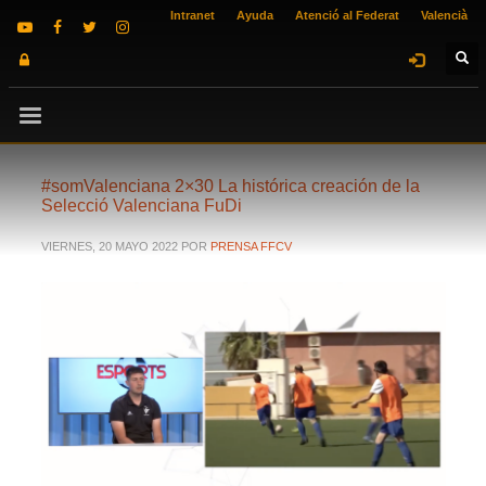
Intranet
Ayuda
Atenció al Federat
Valencià
#somValenciana 2×30 La histórica creación de la
Selecció Valenciana FuDi
VIERNES, 20 MAYO 2022
POR
PRENSA FFCV