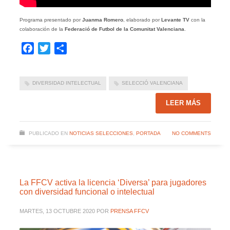
Programa presentado por
Juanma Romero
, elaborado por
Levante TV
con la
colaboración de la
Federació de Futbol de la Comunitat Valenciana
.
Facebook
Twitter
Compartir
DIVERSIDAD INTELECTUAL
SELECCIÓ VALENCIANA
LEER MÁS
PUBLICADO EN
NOTICIAS SELECCIONES
,
PORTADA
NO COMMENTS
La FFCV activa la licencia ‘Diversa’ para jugadores
con diversidad funcional o intelectual
MARTES, 13 OCTUBRE 2020
POR
PRENSA FFCV