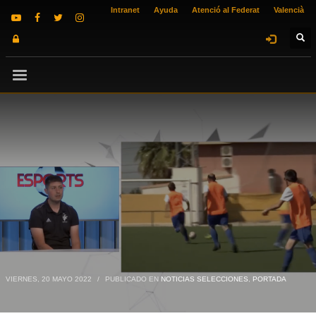
Intranet
Ayuda
Atenció al Federat
Valencià
VIERNES, 20 MAYO 2022
/
PUBLICADO EN
NOTICIAS SELECCIONES
,
PORTADA