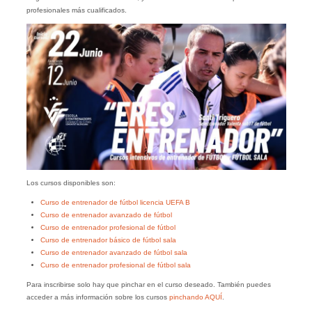
profesionales más cualificados.
Los cursos disponibles son:
Curso de entrenador de fútbol licencia UEFA B
Curso de entrenador avanzado de fútbol
Curso de entrenador profesional de fútbol
Curso de entrenador básico de fútbol sala
Curso de entrenador avanzado de fútbol sala
Curso de entrenador profesional de fútbol sala
Para inscribirse solo hay que pinchar en el curso deseado. También puedes
acceder a más información sobre los cursos
pinchando AQUÍ
.