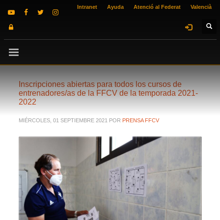
Intranet
Ayuda
Atenció al Federat
Valencià
Inscripciones abiertas para todos los cursos de
entrenadores/as de la FFCV de la temporada 2021-
2022
MIÉRCOLES, 01 SEPTIEMBRE 2021
POR
PRENSA FFCV