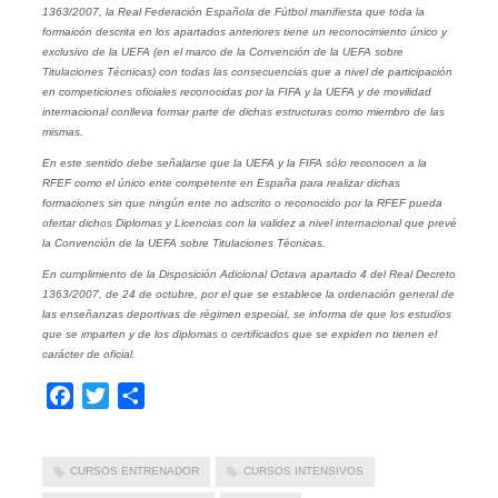
1363/2007, la Real Federación Española de Fútbol manifiesta que toda la
formaicón descrita en los apartados anteriores tiene un reconocimiento único y
exclusivo de la UEFA (en el marco de la Convención de la UEFA sobre
Titulaciones Técnicas) con todas las consecuencias que a nivel de participación
en competiciones oficiales reconocidas por la FIFA y la UEFA y de movilidad
internacional conlleva formar parte de dichas estructuras como miembro de las
mismas.
En este sentido debe señalarse que la UEFA y la FIFA sólo reconocen a la
RFEF como el único ente competente en España para realizar dichas
formaciones sin que ningún ente no adscrito o reconocido por la RFEF pueda
ofertar dichos Diplomas y Licencias con la validez a nivel internacional que prevé
la Convención de la UEFA sobre Titulaciones Técnicas.
En cumplimiento de la Disposición Adicional Octava apartado 4 del Real Decreto
1363/2007, de 24 de octubre, por el que se establece la ordenación general de
las enseñanzas deportivas de régimen especial, se informa de que los estudios
que se imparten y de los diplomas o certificados que se expiden no tienen el
carácter de oficial.
Facebook
Twitter
Compartir
CURSOS ENTRENADOR
CURSOS INTENSIVOS