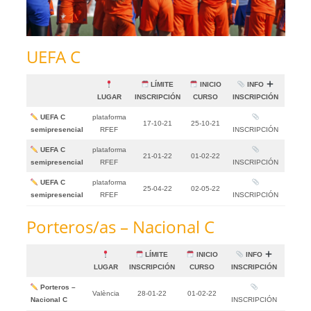
UEFA C
LÍMITE
INICIO
INFO
LUGAR
INSCRIPCIÓN
CURSO
INSCRIPCIÓN
UEFA C
plataforma
17-10-21
25-10-21
semipresencial
RFEF
INSCRIPCIÓN
UEFA C
plataforma
21-01-22
01-02-22
semipresencial
RFEF
INSCRIPCIÓN
UEFA C
plataforma
25-04-22
02-05-22
semipresencial
RFEF
INSCRIPCIÓN
Porteros/as – Nacional C
LÍMITE
INICIO
INFO
LUGAR
INSCRIPCIÓN
CURSO
INSCRIPCIÓN
Porteros –
València
28-01-22
01-02-22
Nacional C
INSCRIPCIÓN