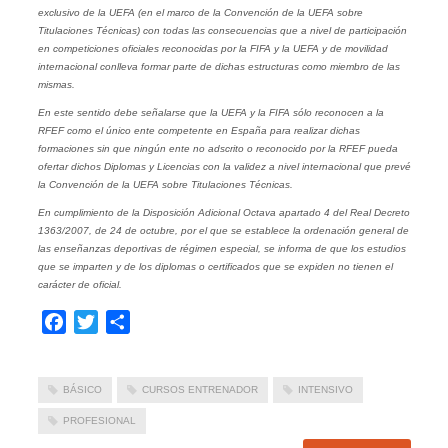
exclusivo de la UEFA (en el marco de la Convención de la UEFA sobre
Titulaciones Técnicas) con todas las consecuencias que a nivel de participación
en competiciones oficiales reconocidas por la FIFA y la UEFA y de movilidad
internacional conlleva formar parte de dichas estructuras como miembro de las
mismas.
En este sentido debe señalarse que la UEFA y la FIFA sólo reconocen a la
RFEF como el único ente competente en España para realizar dichas
formaciones sin que ningún ente no adscrito o reconocido por la RFEF pueda
ofertar dichos Diplomas y Licencias con la validez a nivel internacional que prevé
la Convención de la UEFA sobre Titulaciones Técnicas.
En cumplimiento de la Disposición Adicional Octava apartado 4 del Real Decreto
1363/2007, de 24 de octubre, por el que se establece la ordenación general de
las enseñanzas deportivas de régimen especial, se informa de que los estudios
que se imparten y de los diplomas o certificados que se expiden no tienen el
carácter de oficial.
Facebook
Twitter
Compartir
BÁSICO
CURSOS ENTRENADOR
INTENSIVO
PROFESIONAL