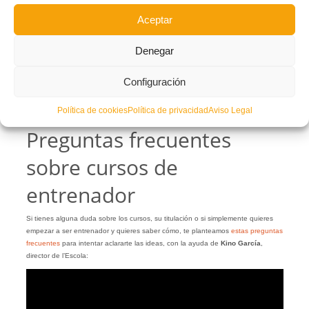
Este año, debido a las restricciones derivadas de la
COVID-19
, una parte de los
Aceptar
cursos se realizará de forma telemática.
PINCHA AQUÍ
para ver los detalles específicos de cada curso.
Denegar
Desde la
FFCV
, la intención es que la
Comunitat Valenciana
sea puntera en
formación de entrenadores y entrenadoras. Por eso la oferta se extiende
Configuración
durante todo el año y se intensifica de cara a los meses de verano, época en la
que los alumnos y alumnas suelen disponer de más tiempo para sacarse los
Política de cookies
Política de privacidad
Aviso Legal
títulos.
Preguntas frecuentes
sobre cursos de
entrenador
Si tienes alguna duda sobre los cursos, su titulación o si simplemente quieres
empezar a ser entrenador y quieres saber cómo, te planteamos
estas preguntas
frecuentes
para intentar aclararte las ideas, con la ayuda de
Kino García
,
director de l’Escola: