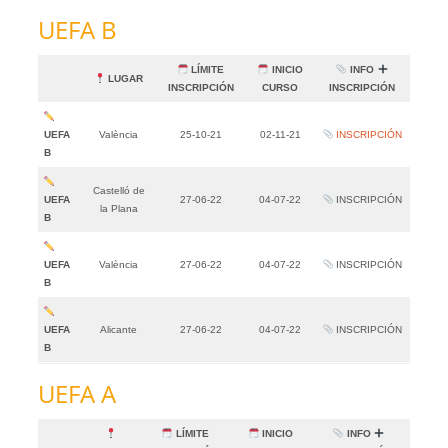
UEFA B
LÍMITE
INICIO
INFO
LUGAR
INSCRIPCIÓN
CURSO
INSCRIPCIÓN
UEFA
València
25-10-21
02-11-21
INSCRIPCIÓN
B
Castelló de
UEFA
27-06-22
04-07-22
INSCRIPCIÓN
la Plana
B
UEFA
València
27-06-22
04-07-22
INSCRIPCIÓN
B
UEFA
Alicante
27-06-22
04-07-22
INSCRIPCIÓN
B
UEFA A
LÍMITE
INICIO
INFO