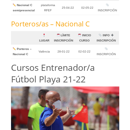
Nacional C
plataforma
25-04-22
02-05-22
semipresencial
RFEF
INSCRIPCIÓN
Porteros/as – Nacional C
LÍMITE
INICIO
INFO
LUGAR
INSCRIPCIÓN
CURSO
INSCRIPCIÓN
Porteros –
València
28-01-22
02-02-22
Nacional C
INSCRIPCIÓN
Cursos Entrenador/a
Fútbol Playa 21-22