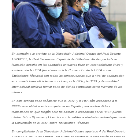
En atención a lo previsto en la Disposición Adicional Octava del Real Decreto
1363/2007, la Real Federación Española de Fútbol manifiesta que toda la
formaicón descrita en los apartados anteriores tiene un reconocimiento único y
exclusivo de la UEFA (en el marco de la Convención de la UEFA sobre
Titulaciones Técnicas) con todas las consecuencias que a nivel de participación
en competiciones oficiales reconocidas por la FIFA y la UEFA y de movilidad
internacional conlleva formar parte de dichas estructuras como miembro de las
mismas.
En este sentido debe señalarse que la UEFA y la FIFA sólo reconocen a la
RFEF como el único ente competente en España para realizar dichas
formaciones sin que ningún ente no adscrito o reconocido por la RFEF pueda
ofertar dichos Diplomas y Licencias con la validez a nivel internacional que prevé
la Convención de la UEFA sobre Titulaciones Técnicas.
En cumplimiento de la Disposición Adicional Octava apartado 4 del Real Decreto
1363/2007, de 24 de octubre, por el que se establece la ordenación general de