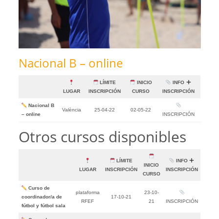
Nacional B – online
LÍMITE
INICIO
INFO
LUGAR
INSCRIPCIÓN
CURSO
INSCRIPCIÓN
Nacional B
València
25-04-22
02-05-22
– online
INSCRIPCIÓN
Otros cursos disponibles
LÍMITE
INFO
INICIO
LUGAR
INSCRIPCIÓN
INSCRIPCIÓN
CURSO
Curso de
plataforma
23-10-
coordinador/a de
17-10-21
RFEF
21
INSCRIPCIÓN
fútbol y fútbol sala