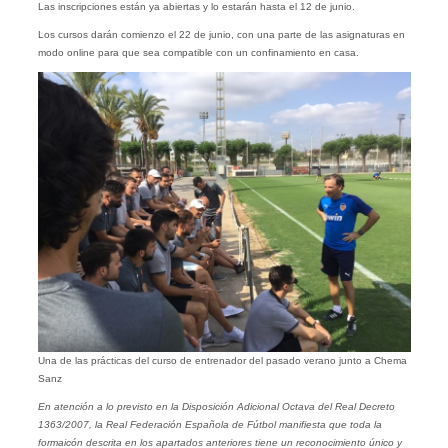
Las inscripciones están ya abiertas y lo estarán hasta el 12 de junio.
Los cursos darán comienzo el 22 de junio, con una parte de las asignaturas en
modo online para que sea compatible con un confinamiento en casa.
Una de las prácticas del curso de entrenador del pasado verano junto a Chema
Sanz
En atención a lo previsto en la Disposición Adicional Octava del Real Decreto
1363/2007, la Real Federación Española de Fútbol manifiesta que toda la
formaicón descrita en los apartados anteriores tiene un reconocimiento único y