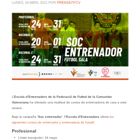
LUNES, 26 ABRIL 2021
POR
PRENSA FFCV
L’
Escola d’Entrenadors de la Federació de Futbol de la Comunitat
Valenciana
ha ofertado una multitud de cursos de entrenador/a de cara a este
verano.
Bajo la campaña
‘Soc entrenador’
,
l’Escola d’Entrenadors
oferta
los
siguientes cursos de entrenador y entrenadora de futsall:
Profesional
Límite inscripción: 24 mayo