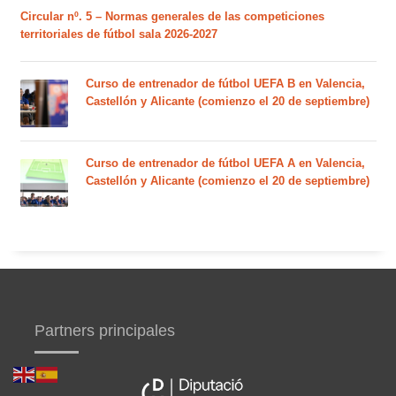
Circular nº. 5 – Normas generales de las competiciones
territoriales de fútbol sala 2026-2027
Curso de entrenador de fútbol UEFA B en Valencia,
Castellón y Alicante (comienzo el 20 de septiembre)
Curso de entrenador de fútbol UEFA A en Valencia,
Castellón y Alicante (comienzo el 20 de septiembre)
Partners principales