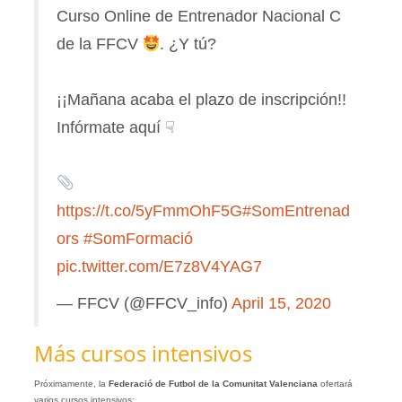
Curso Online de Entrenador Nacional C
de la FFCV
. ¿Y tú?
¡¡Mañana acaba el plazo de inscripción!!
Infórmate aquí ☟
https://t.co/5yFmmOhF5G
#SomEntrenad
ors
#SomFormació
pic.twitter.com/E7z8V4YAG7
— FFCV (@FFCV_info)
April 15, 2020
Más cursos intensivos
Próximamente, la
Federació de Futbol de la Comunitat Valenciana
ofertará
varios cursos intensivos: