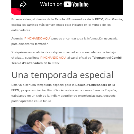
En este vídeo, el director de la
Escola d’Entrenadors
de la
FFCV
,
Kino García
,
explica los caminos más convenientes para iniciarse en el mundo de los
entrenadores.
Además,
PINCHANDO AQUÍ
puedes encontrar toda la información necesaria
para empezar tu formación.
Y si quieres estar al día de cualquier novedad en cursos, ofertas de trabajo,
charlas… suscríbete
PINCHANDO AQUÍ
al canal oficial de
Telegram
del
Comité
Tècnic d’Entrenadors de la FFCV
.
Una temporada especial
Esta va a ser una temporada especial para la
Escola d’Entrenadors de la
FFCV
, ya que su director, Kino García, estará unos meses fuera de España,
trabajando en un club de la India y adquiriendo experiencias para después
poder aplicarlas en un futuro.