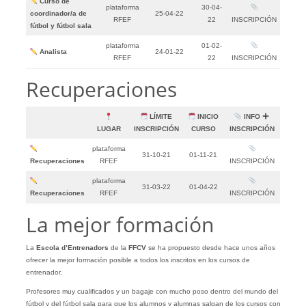
Curso de
plataforma
30-04-
coordinador/a de
25-04-22
RFEF
22
INSCRIPCIÓN
fútbol y fútbol sala
plataforma
01-02-
Analista
24-01-22
RFEF
22
INSCRIPCIÓN
Recuperaciones
LÍMITE
INICIO
INFO
LUGAR
INSCRIPCIÓN
CURSO
INSCRIPCIÓN
plataforma
31-10-21
01-11-21
Recuperaciones
RFEF
INSCRIPCIÓN
plataforma
31-03-22
01-04-22
Recuperaciones
RFEF
INSCRIPCIÓN
La mejor formación
La
Escola d’Entrenadors
de la
FFCV
se ha propuesto desde hace unos años
ofrecer la mejor formación posible a todos los inscritos en los cursos de
entrenador.
Profesores muy cualificados y un bagaje con mucho poso dentro del mundo del
fútbol y del fútbol sala para que los alumnos y alumnas salgan de los cursos con