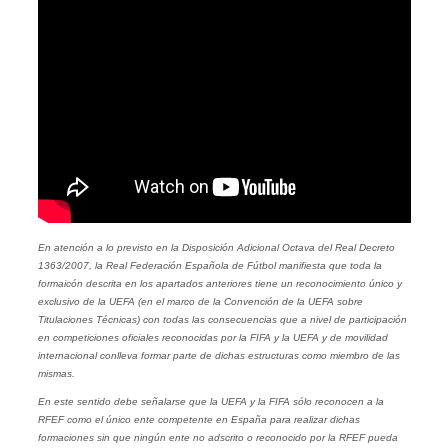
En atención a lo previsto en la Disposición Adicional Octava del Real Decreto
1363/2007, la Real Federación Española de Fútbol manifiesta que toda la
formaicón descrita en los apartados anteriores tiene un reconocimiento único y
exclusivo de la UEFA (en el marco de la Convención de la UEFA sobre
Titulaciones Técnicas) con todas las consecuencias que a nivel de participación
en competiciones oficiales reconocidas por la FIFA y la UEFA y de movilidad
internacional conlleva formar parte de dichas estructuras como miembro de las
mismas.
En este sentido debe señalarse que la UEFA y la FIFA sólo reconocen a la
RFEF como el único ente competente en España para realizar dichas
formaciones sin que ningún ente no adscrito o reconocido por la RFEF pueda