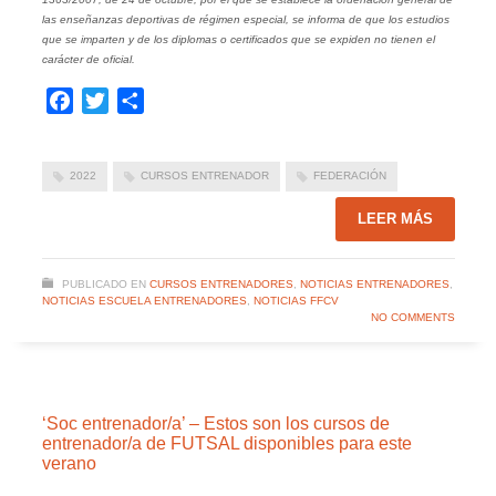
las enseñanzas deportivas de régimen especial, se informa de que los estudios
que se imparten y de los diplomas o certificados que se expiden no tienen el
carácter de oficial.
Facebook
Twitter
Compartir
2022
CURSOS ENTRENADOR
FEDERACIÓN
LEER MÁS
PUBLICADO EN
CURSOS ENTRENADORES
,
NOTICIAS ENTRENADORES
,
NOTICIAS ESCUELA ENTRENADORES
,
NOTICIAS FFCV
NO COMMENTS
‘Soc entrenador/a’ – Estos son los cursos de
entrenador/a de FUTSAL disponibles para este
verano