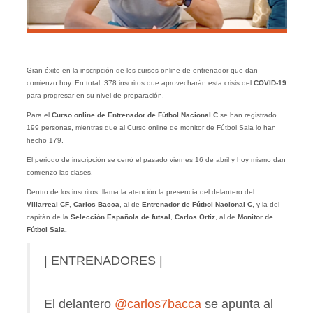
Gran éxito en la inscripción de los cursos online de entrenador que dan
comienzo hoy. En total, 378 inscritos que aprovecharán esta crisis del
COVID-19
para progresar en su nivel de preparación.
Para el
Curso online de Entrenador de Fútbol Nacional C
se han registrado
199 personas, mientras que al Curso online de monitor de Fútbol Sala lo han
hecho 179.
El periodo de inscripción se cerró el pasado viernes 16 de abril y hoy mismo dan
comienzo las clases.
Dentro de los inscritos, llama la atención la presencia del delantero del
Villarreal CF
,
Carlos Bacca
, al de
Entrenador de Fútbol Nacional C
, y la del
capitán de la
Selección Española de futsal
,
Carlos Ortiz
, al de
Monitor de
Fútbol Sala.
| ENTRENADORES |
El delantero
@carlos7bacca
se apunta al