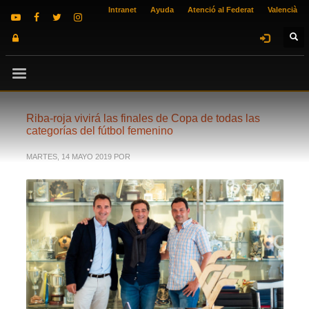
Intranet
Ayuda
Atenció al Federat
Valencià
Riba-roja vivirá las finales de Copa de todas las
categorías del fútbol femenino
MARTES, 14 MAYO 2019
POR