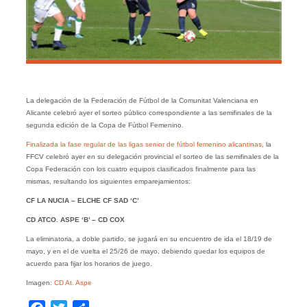
La delegación de la Federación de Fútbol de la Comunitat Valenciana en
Alicante celebró ayer el sorteo público correspondiente a las semifinales de la
segunda edición de la Copa de Fútbol Femenino.
Finalizada la fase regular de las ligas senior de fútbol femenino alicantinas
, la
FFCV celebró ayer en su delegación provincial el sorteo de las semifinales de la
Copa Federación con los cuatro equipos clasificados finalmente para las
mismas, resultando los siguientes emparejamientos:
CF LA NUCIA – ELCHE CF SAD ‘C’
CD ATCO. ASPE ‘B’ – CD COX
La eliminatoria, a doble partido, se jugará en su encuentro de ida el 18/19 de
mayo, y en el de vuelta el 25/26 de mayo, debiendo quedar los equipos de
acuerdo para fijar los horarios de juego.
Imagen:
CD At. Aspe