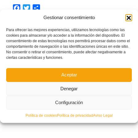
Facebook
Twitter
Compartir
Gestionar consentimiento
ALICANTE
COPA FEMENINA
FÚTBOL FEMENINO
Para ofrecer las mejores experiencias, utilizamos tecnologías como las
cookies para almacenar y/o acceder a la información del dispositivo. El
VALENTA
consentimiento de estas tecnologías nos permitirá procesar datos como el
comportamiento de navegación o las identificaciones únicas en este sitio.
LEER MÁS
No consentir o retirar el consentimiento, puede afectar negativamente a
ciertas características y funciones.
PUBLICADO EN
NOTICIAS FFCV
NO COMMENTS
Aceptar
Denegar
Configuración
Política de cookies
Política de privacidad
Aviso Legal