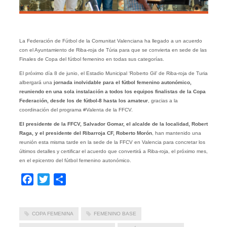
La Federación de Fútbol de la Comunitat Valenciana ha llegado a un acuerdo
con el Ayuntamiento de Riba-roja de Túria para que se convierta en sede de las
Finales de Copa del fútbol femenino en todas sus categorías.
El próximo día 8 de junio, el Estadio Municipal ‘Roberto Gil’ de Riba-roja de Turia
albergará una
jornada inolvidable para el fútbol femenino autonómico,
reuniendo en una sola instalación a todos los equipos finalistas de la Copa
Federación, desde los de fútbol-8 hasta los amateur
, gracias a la
coordinación del programa #Valenta de la FFCV.
El presidente de la FFCV, Salvador Gomar, el alcalde de la localidad, Robert
Raga, y el presidente del Ribarroja CF, Roberto Morón
, han mantenido una
reunión esta misma tarde en la sede de la FFCV en Valencia para concretar los
últimos detalles y certificar el acuerdo que convertirá a Riba-roja, el próximo mes,
en el epicentro del fútbol femenino autonómico.
Facebook
Twitter
Compartir
COPA FEMENINA
FEMENINO BASE