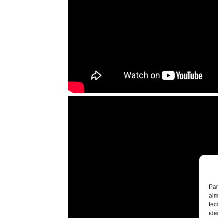
Par
alm
tec
ide