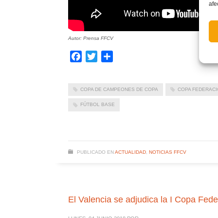
afe
Autor: Prensa FFCV
Facebook
Twitter
Compartir
COPA DE CAMPEONES DE COPA
COPA FEDERACI
FÚTBOL BASE
PUBLICADO EN
ACTUALIDAD
,
NOTICIAS FFCV
El Valencia se adjudica la I Copa Fe