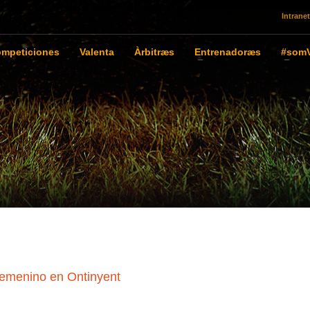
Intranet
mpeticiones
Valenta
Àrbitræs
Entrenadoræs
#somV
Femenino en Ontinyent