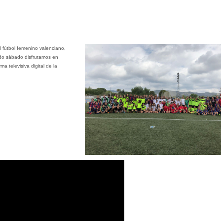
l fútbol femenino valenciano,
do sábado disfrutamos en
a televisiva digital de la