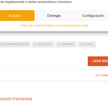
ctar negativamente a ciertas características y funciones.
Aceptar
Denegar
Configuración
Política de cookies
Política de privacidad
Aviso Legal
ÓN FEMENINA AMATEUR
FASE FINAL
FEMENINO
FÚTBOL
LEER MÁ
NO COMM
deración Femenina