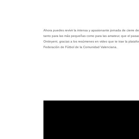
Ahora puedes revivir la intensa y apasionante jornada de cierre de
tanto para las más pequeñas como para las amateur, que el pasa
Ontinyent, gracias a los resúmenes en video que te trae la plataform
Federación de Fútbol de la Comunidad Valenciana.