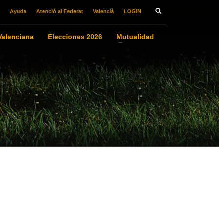
Ayuda
Atenció al Federat
Valencià
LOGIN
alenciana
Elecciones 2026
Mutualidad