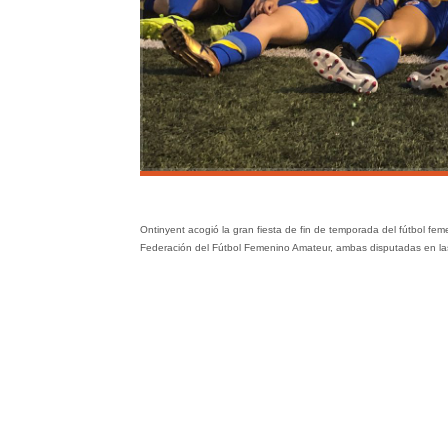
Ontinyent acogió la gran fiesta de fin de temporada del fútbol f
Federación del Fútbol Femenino Amateur, ambas disputadas en las