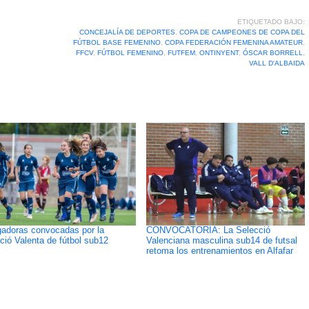
ETIQUETADO BAJO:
CONCEJALÍA DE DEPORTES
,
COPA DE CAMPEONES DE COPA DEL
FÚTBOL BASE FEMENINO
,
COPA FEDERACIÓN FEMENINA AMATEUR
,
FFCV
,
FÚTBOL FEMENINO
,
FUTFEM
,
ONTINYENT
,
ÓSCAR BORRELL
,
VALL D'ALBAIDA
gadoras convocadas por la
CONVOCATORIA: La Selecció
ció Valenta de fútbol sub12
Valenciana masculina sub14 de futsal
retoma los entrenamientos en Alfafar