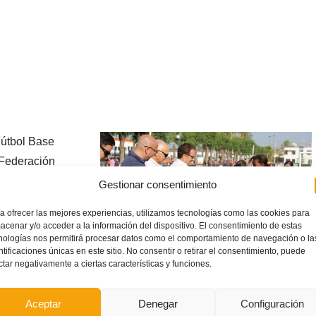
útbol Base
 Federación
óximo sábado en
Gestionar consentimiento
financiado a
a ofrecer las mejores experiencias, utilizamos tecnologías como las cookies para
miento de
acenar y/o acceder a la información del dispositivo. El consentimiento de estas
nologías nos permitirá procesar datos como el comportamiento de navegación o la
s un par de
ntificaciones únicas en este sitio. No consentir o retirar el consentimiento, puede
útbol femenino y
ctar negativamente a ciertas características y funciones.
 Sub-12 femenina,
tagonismo al fútbol base femenino en la inauguración del
Aceptar
Denegar
Configuración