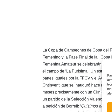
La Copa de Campeones de Copa del F
Femenino y la Fase Final de la I Copa
Femenina Amateur se celebrarán el pr
el campo de ‘La Purísima’. Un estadio 
Par
partes iguales por la FFCV y el Ayunta
alm
tec
Ontinyent, que se inauguró hace apena
ide
meses precisamente con un Clínic de f
afe
un partido de la Selección Valenciana
a petición de Borrell: “
Quisimos dar pro