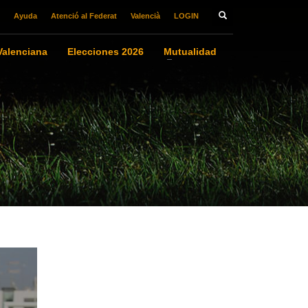
Ayuda
Atenció al Federat
Valencià
LOGIN
alenciana
Elecciones 2026
Mutualidad