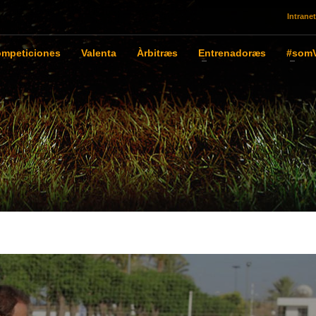
Intranet
mpeticiones
Valenta
Àrbitræs
Entrenadoræs
#somV