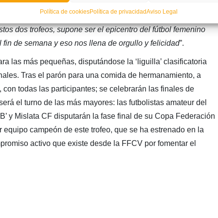
la que estamos luchando en esta legislatura
”. Ahora,
Política de cookies
Política de privacidad
Aviso Legal
micos oficiales, certifica su compromiso con el fútbol base
stos dos trofeos, supone ser el epicentro del fútbol femenino
fin de semana y eso nos llena de orgullo y felicidad
”.
a las más pequeñas, disputándose la ‘liguilla’ clasificatoria
ales. Tras el parón para una comida de hermanamiento, a
 con todas las participantes; se celebrarán las finales de
erá el turno de las más mayores: las futbolistas amateur del
’ y Mislata CF disputarán la fase final de su Copa Federación
er equipo campeón de este trofeo, que se ha estrenado en la
promiso activo que existe desde la FFCV por fomentar el