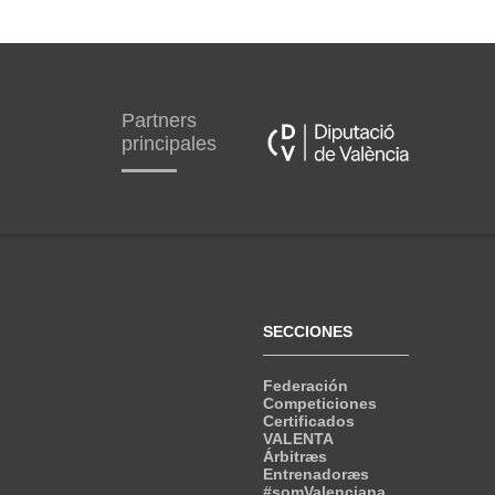
Partners
principales
SECCIONES
Federación
Competiciones
Certificados
VALENTA
Árbitræs
Entrenadoræs
#somValenciana